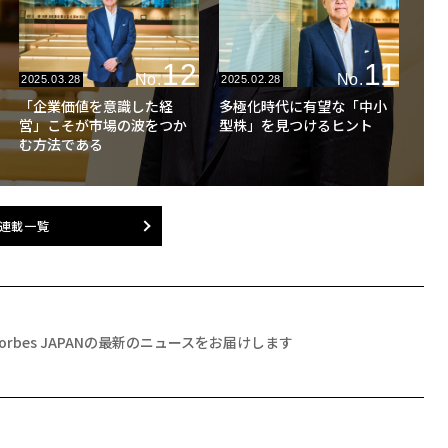
12
11
No.
No.
2025.03.28
2025.02.28
「企業価値を意識した経
多極化時代に有望な「中小
営」こそが市場の波をつか
型株」を見つけるヒント
む方法である
連載一覧
Forbes JAPANの最新のニュースをお届けします