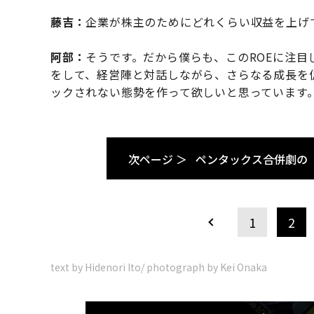
藤吉：
企業が株主のためにどれくらい収益を上げ
阿部：
そうです。だから僕らも、このROEに注
をして、経営陣と対話しながら、さらなる成長を
ックされない態勢を作って欲しいと思っています
次ページ ＞
ペンタックス合併劇の
1
2
text by Hidenori Ito/ photograph by Kei Onaka