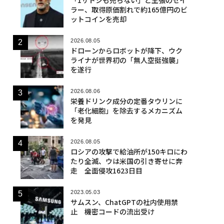
ラー、取得原価割れで約165億円のビ
ットコインを売却
2026.08.05
ドローンからロボットが降下、ウク
ライナが世界初の「無人空挺強襲」
を遂行
2026.08.06
栄養ドリンク成分の定番タウリンに
「老化細胞」を除去するメカニズム
を発見
2026.08.05
ロシアの攻撃で給油所が150キロにわ
たり全滅、ウは米国の引き寄せに奔
走 全面侵攻1623日目
2023.05.03
サムスン、ChatGPTの社内使用禁
止 機密コードの流出受け