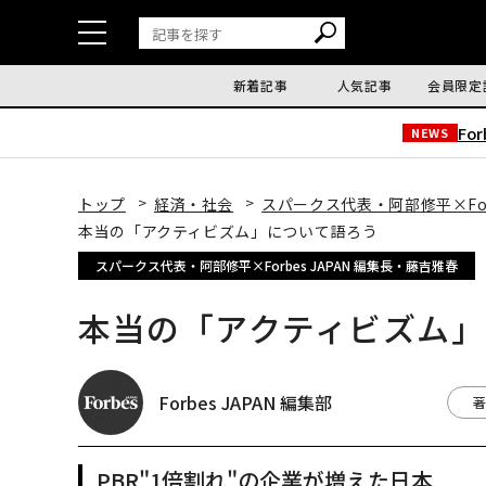
新着記事
人気記事
会員限定
Fo
NEWS
トップ
経済・社会
スパークス代表・阿部修平×Forb
本当の「アクティビズム」について語ろう
スパークス代表・阿部修平×Forbes JAPAN 編集長・藤吉雅春
本当の「アクティビズム」
Forbes JAPAN 編集部
著
PBR"1倍割れ"の企業が増えた日本