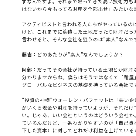
ずなんですよ。それまで培ってきた高い技術力も
はないから今もってる財産を全部出せ」みたいな
アクティビストと言われる人たちがやっているの
けど、これまでに蓄積した土地だったり財産だっ
言わせると、そんな会社を狙うのは"素人"なんで
藤吉：
どのあたりが"素人"なんでしょうか？
阿部：
だってその会社が持っている土地とか財産
分かりますからね。僕らはそうではなくて「靴屋
グローバルなビジネスの基礎を持っている会社で
"投資の神様"ウォーレン・バフェットは「悪い
がいくら現金や財産を持っていようが、それだけ
い。じゃあ、いい会社というのはどういう会社か
ているんだけど、一番わかりやすいのが「自己資本
下した資本）に対してどれだけ利益を上げている