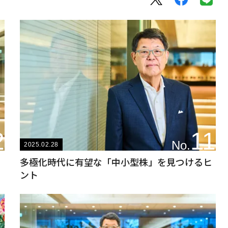
2
11
No.
2025.02.28
を
多極化時代に有望な「中小型株」を見つけるヒ
ント