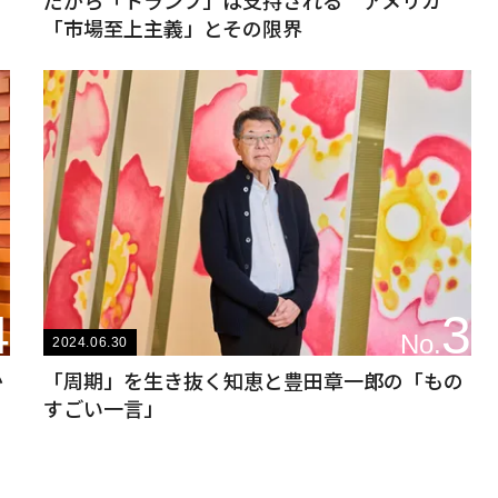
何
だから「トランプ」は支持される アメリカ
「市場至上主義」とその限界
4
3
No.
2024.06.30
か
「周期」を生き抜く知恵と豊田章一郎の「もの
すごい一言」