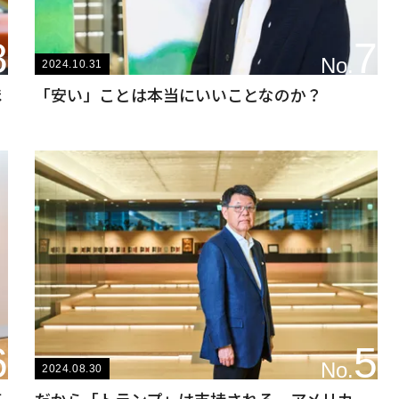
8
7
No.
2024.10.31
ほ
「安い」ことは本当にいいことなのか？
6
5
No.
2024.08.30