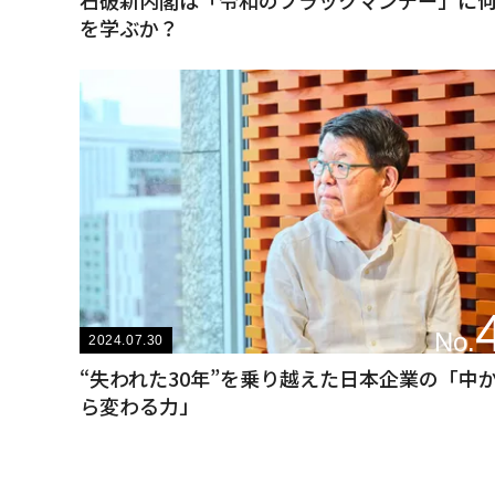
石破新内閣は「令和のブラックマンデー」に
を学ぶか？
No.
2024.07.30
“失われた30年”を乗り越えた日本企業の「中
ら変わる力」