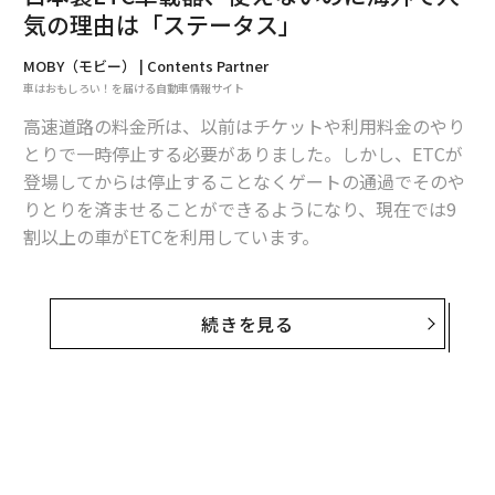
Getty Images
気の理由は「ステータス」
MOBY（モビー） | Contents Partner
同商品はもちろん日本でも購入することができる。しか
車はおもしろい！を届ける自動車情報サイト
し1カ月間の販売数を比較してみると日本では約100点、
高速道路の料金所は、以前はチケットや利用料金のやり
アメリカでは約800点と、8倍もの差があるようだ。
とりで一時停止する必要がありました。しかし、ETCが
登場してからは停止することなくゲートの通過でそのや
確かに専用品を必要とする規模感の園芸、造園は日本よ
りとりを済ませることができるようになり、現在では9
りも海外でよく行われているイメージがある。しかしそ
割以上の車がETCを利用しています。
こで選ばれている道具が母国製ではなく日本製であると
いうのは興味深い。
ETCを利用するには「ETC車載器」が必要ですが、日本
で販売されているETC車載器は日本国内の規格にあわせ
マホガニー材が「バターのように」切れる？
続きを見る
た製品であるため、海外では利用することができませ
イギリスでも同じ類いの商品がよく売れている。ノコギ
ん。
リだ。レビュー欄で「マホガニー材がバターのように切
れる」と賞賛される日本製ノコギリが、イギリスの売り
しかし、YouTubeでは日本のETC車載器を取り付ける動
上げ上位にランクインしているのである。研石までもが
画が、日本に住むユーザーに向けたものだけでなく日本
ベストセラーとなっているあたり、どうやら海外の認識
国外に住むユーザーに向けたものまで投稿されていま