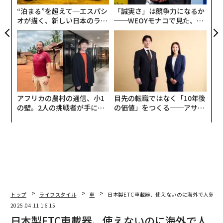
“泊まる”を超えて─エスパシ
「誠実さ」は競争力になるか
たとえばアメリカでは複数の日本ブランドの剪定ばさみ
オが描く、新しい日本のラグ
──WEOYモナコで見た、く
ジュアリー（中編）
ら寿司の経営哲学
が売り上げ上位にランクインしている。ある剪定ばさみ
には1000件以上のレビューが寄せられており、五つ星に
近い評価を得ているのだ。レビューには耐久性や切れ味
を賞賛するコメントが多い。
アフリカの農村の通信、小1
目先の転職ではなく「10年後
の壁。2人の挑戦者が手にし
の価値」をつくる──アサイ
た「次なる武器」
ンの長期伴走型支援とは
トップ
ライフスタイル
車
日本製ETC車載器、使えないのに海外で人気の
2025.04.11 16:15
日本製ETC車載器、使えないのに海外で人