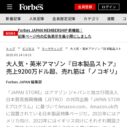
会員登録
ログイン
新着記事
人気記事
会員限定記事
カテゴリ
連載
コ
Forbes JAPAN MEMBERSHIP 新機能｜
NEWS
記事ページ内の広告表示を最小限にしました
トップ
ビジネス
マーケティング
大人気・英米アマゾン『日本製品ストア』
2025.05.14 16:15
大人気・英米アマゾン『日本製品ストア』
売上9200万ドル超、売れ筋は「ノコギリ」
Forbes JAPAN 編集部
「JAPAN STORE」はアマゾン ジャパンと独立行政法人
日本貿易振興機構（JETRO）の共同企画「JAPAN STOR
Eプログラム」に基づいてAmazon.com、Amazon.uk内
に設置されている日本製品特集ページだ。2021年にはア
メリカ向け、2022年にはイギリス向けにそれぞれ開設さ