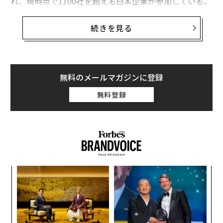
れ、現時点で1100社を超える日本企業が参加している。
アマゾン ジャパンによれば
、2024年の「JAPAN STOR
続きを見る
E」での売上高は9200万ドル超で、前年比で15％超の増
加という。販売個数は2024年に320万点以上と、こちら
も前年比で17％増となっている。
無料のメールマガジンに登録
何がそんなに売れている？
無料登録
ではAmazon.com、Amazon.ukで躍進している日本製品
は、具体的にどのようなものが人気なのだろうか。
売り上げランキングの上位には抹茶や旨味出だし、醤油
などいかにも日本らしい、と思える製品が記載されてい
る。他にもガンダムやサンリオなど日本発の、強いブラ
“
ンド力を持つキャラクターグッズも多い。
シ
グ
伝
しかしその中には、一見して意外と思われる商品も複数
る
並んでいる。
モ