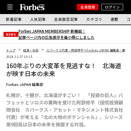
会員登録
ログイン
新着記事
人気記事
会員限定記事
カテゴリ
連載
コ
Forbes JAPAN MEMBERSHIP 新機能｜
NEWS
記事ページ内の広告表示を最小限にしました
トップ
経済・社会
スパークス代表・阿部修平×Forbes JAPAN 編集長・藤吉
2024.12.27 10:15
160年ぶりの大変革を見逃すな！ 北海道
が映す日本の未来
Forbes JAPAN 編集部
札幌が、十勝が、北海道がすごい！ 「投資の巨人」バ
フェットとソロスの薫陶を受けた阿部修平（投信投資顧
問会社 スパークス・アセット・マネジメント株式会社
代表）が考える「北の大地のポテンシャル」。シリーズ
第9回目は日本の未来を発掘する対話。