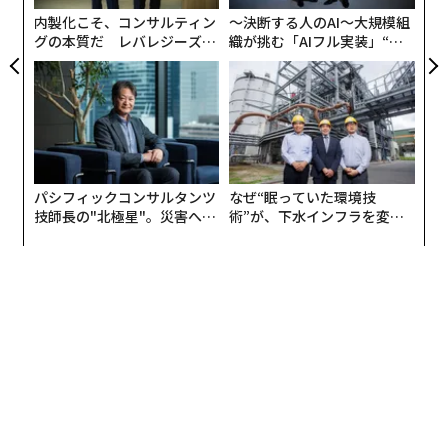
リア
ルドのシーズンチケット」とか、様々な中身に合わせ
内製化こそ、コンサルティン
〜決断する人のAI〜大規模組
UM
グの本質だ レバレジーズが
織が挑む「AIフル実装」“使
て、唯一無二の箱を作っている。この会社しかできない
実践する、次世代ファームの
う”企業から“動く”企業へ【N
という高い技術力はもちろん、商品のコンセプトに合わ
全貌
TTドコモビジネス×PwC】
せたデザインから手掛けていて、要は”箱で中味をブラ
ンディングする”という付加価値創造をやってるんです
ね。
阿部：
なるほど。
パシフィックコンサルタンツ
なぜ“眠っていた環境技
技師長の"北極星"。災害への
術”が、下水インフラを変え
無力感を乗り越え見つけた、
たのか──産総研×月島JFE
藤吉：
そういう経営のアイデアが面白いな、と。最近で
防災一筋20年の答え
アクアソリューションの10年
は千歳市に半導体のラピダスが進出することも大きな話
題になっていますが、実は今、北海道って面白いんじゃ
ないかと思うんです。
阿部
：それはすごくタイムリーなトピックですよね。
牛の糞尿から消臭液を作る会社