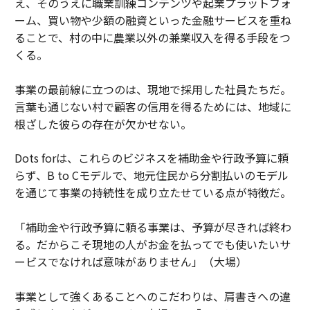
え、そのうえに職業訓練コンテンツや起業プラットフォ
ーム、買い物や少額の融資といった金融サービスを重ね
ることで、村の中に農業以外の兼業収入を得る手段をつ
くる。
事業の最前線に立つのは、現地で採用した社員たちだ。
言葉も通じない村で顧客の信用を得るためには、地域に
根ざした彼らの存在が欠かせない。
Dots forは、これらのビジネスを補助金や行政予算に頼
らず、B to Cモデルで、地元住民から分割払いのモデル
を通じて事業の持続性を成り立たせている点が特徴だ。
「補助金や行政予算に頼る事業は、予算が尽きれば終わ
る。だからこそ現地の人がお金を払ってでも使いたいサ
ービスでなければ意味がありません」（大場）
事業として強くあることへのこだわりは、肩書きへの違