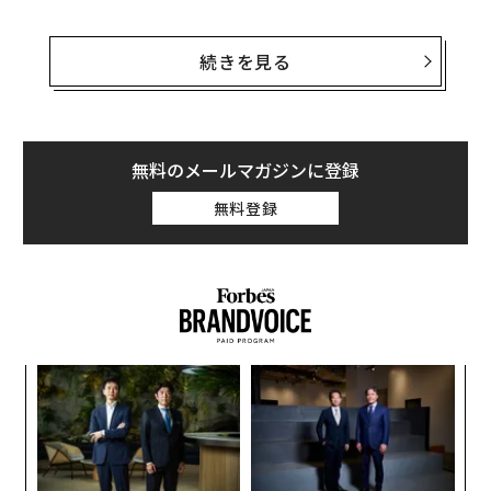
続きを見る
藤吉：
『フォーブス・ジャパン』で日本各地の革新的な
中小企業を表彰する「スモール・ジャイアンツアワー
ド」という企画をやっている関係で、今年9月から札幌
市と提携することになったんです。それで札幌で元気の
無料のメールマガジンに登録
いい中小企業をいくつか見学させてもらったら、面白い
無料登録
会社ばかりでちょっと驚いたんです。そういえば阿部さ
んも札幌のご出身だったな、と思い出しまして……。
阿部：
思い出していただいて光栄です（笑）。
藤吉：
例えば見学した企業の中に「Vカット」と呼ばれ
る特殊な製法で紙箱を作る「モリタ」という会社があり
ナ併
革
k」
ク
まして。
ック
た「
〈7
由
ャ
ここは「日本で一番手に入りづらいチーズケーキ」とか
ト
「高級なカリフォルニアワイン」とか「エスコンフィー