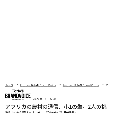
トップ
Forbes JAPAN BrandVoice
Forbes JAPAN BrandVoice
アフ
2026.07.31 16:00
アフリカの農村の通信、小1の壁。2人の挑