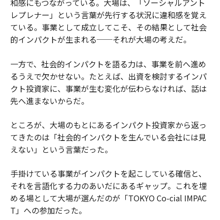
和感にもつながっている。大場は、「ソーシャルアント
レプレナー」という言葉が先行する状況に違和感を覚え
ている。事業として成立してこそ、その結果として社会
的インパクトが生まれる──それが大場の考えだ。
一方で、社会的インパクトを語る力は、事業を前へ進め
るうえで欠かせない。たとえば、出資を検討するインパ
クト投資家に、事業が生む変化が伝わらなければ、話は
先へ進まないからだ。
ところが、大場のもとにあるインパクト投資家から返っ
てきたのは「社会的インパクトを生んでいる会社には見
えない」という言葉だった。
手掛けている事業がインパクトを起こしている確信と、
それを言語化する力のあいだにあるギャップ。これを埋
める場として大場が選んだのが「TOKYO Co-cial IMPAC
T」への参加だった。