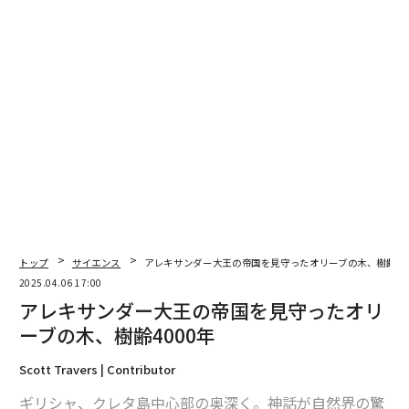
翻訳＝遠藤康子/ガリレオ
2026年9月号発売中
最新号の購入はこちらから
メンバーシップに登録する
トップ
サイエンス
アレキサンダー大王の帝国を見守ったオリーブの木、樹齢40
2025.04.06 17:00
関連記事
アレキサンダー大王の帝国を見守ったオリ
ーブの木、樹齢4000年
アレキサンダー大王の帝国を見守ったオリーブの木、樹齢4000年
Scott Travers | Contributor
絶滅の危機に瀕する世界一大きく臭い花「ラフレシア」、詐欺師のような
生態と保護の動き
ギリシャ、クレタ島中心部の奥深く。神話が自然界の驚