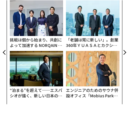
小1
「
にし
左右
T
「
日
─
ら
挑戦は個から始まり、共創に
「老舗は常に新しい」。創業
よって加速する NORQAIN JA
360年ＹＵＡＳＡとカクシン
PAN 特別座談会
CEO田尻望が語る、AIを超え
る人の価値
“泊まる”を超えて──エスパ
エンジニアのためのサウナ併
シオが描く、新しい日本のラ
設オフィス「Mobius Park」
グジュアリー（前編）
がオープン──タマディック
が健康経営を徹底する理由