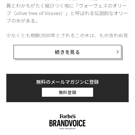
異とわかちがたく結びつく地に「ヴォーヴェスのオリー
世界で最も厳重に保護される木、偶然発見された「生きた化石」ウォレミ
マツ
ブ（olive tree of Vouves）」と呼ばれる伝説的なオリー
ブの木がある。
アボカドの栽培は7500年前から その過程でタネは巨大化、食用部分も増
える
少なくとも樹齢2000年とされるこの木は、もの言わぬ見
数十年に1度の「竹の一斉開花」は、大規模な飢饉を引き起こす
張り番として、数千年にわたってさまざまな文明の栄枯
盛衰を見守ってきた。ギリシャで最も著名な歴史上の人
続きを見る
タグ：
植物
生物
物たちよりも古くから存在していたのだ。
オリーブの木は、その実や油だけでなく、そのDNAにコ
ードされている過酷な環境への耐久性においても、長き
advertisement
無料のメールマガジンに登録
にわたり敬愛されてきた。これらのオリーブの木は、忍
無料登録
耐、知恵、継続性を象徴している。自然の神秘が薄れゆ
く今の世の中にあっても、ヴォーヴェスのオリーブは、
過酷な状況のなかで生き続ける命があることを、私たち
に改めて教えてくれる。