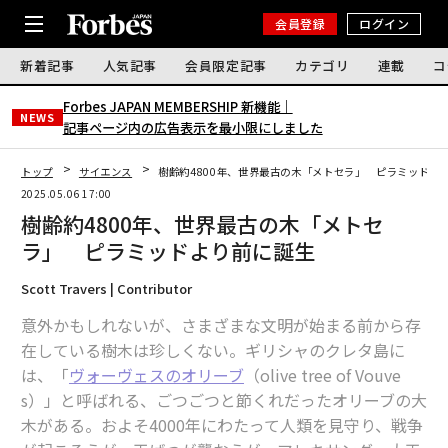
会員登録
ログイン
新着記事
人気記事
会員限定記事
カテゴリ
連載
コ
Forbes JAPAN MEMBERSHIP 新機能｜
NEWS
記事ページ内の広告表示を最小限にしました
トップ
サイエンス
樹齢約4800年、世界最古の木「メトセラ」 ピラミッドよ
2025.05.06 17:00
樹齢約4800年、世界最古の木「メトセ
ラ」 ピラミッドより前に誕生
Scott Travers | Contributor
意外かもしれないが、さまざまな文明が始まる前から存
在している樹木は珍しくない。ギリシャのクレタ島に
は、「
ヴォーヴェスのオリーブ
（olive tree of Vouve
s）」と呼ばれる、ごつごつと節くれだったオリーブの大
木がある。およそ4000年にわたって人類を見守り、戦争