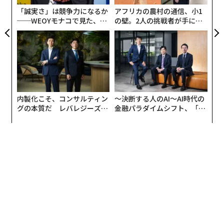
「誠実さ」は競争力になるか
アフリカの農村の通信、小1
──WEOYモナコで見た、く
の壁。2人の挑戦者が手にし
ら寿司の経営哲学
た「次なる武器」
内製化こそ、コンサルティン
〜決断する人のAI〜AI時代の
グの本質だ レバレジーズが
金融パラダイムシフト、「超
実践する、次世代ファームの
個別化」の核心 【MUFG×ウ
全貌
ェルスナビ×PwC】