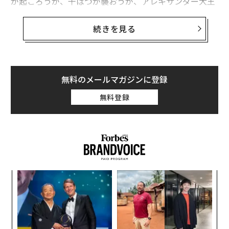
が起ころうが、干ばつが襲おうが、アレキサンダー大王
の帝国が崩壊しようが、ひたすら実をつけてきた。
続きを見る
イチョウ
（学名：Ginkgo biloba）は、「生きた化石」
とも呼ばれるほど生命力が強く、中国には樹齢1400年と
されるイチョウの木もある。日本の広島には、原子爆弾
が爆発して焼けこげたが、毎年春になると再び芽吹くイ
無料のメールマガジンに登録
チョウもある。
無料登録
しかし、米国カリフォルニア州には、クレタ島のオリー
ブやイチョウよりもずっと年老いた樹木が存在してい
る。
創業
目
シン
の
超え
ン
挑
よっ
PA