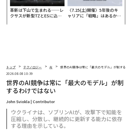
革新は下山で生まれる──レ
〈7.25(土)開催〉5年後のキ
クサスが新型TZとESに込め
ャリアに「戦略」はあるか。
た「DISCOVER」の哲学
トップエグゼクティブのキャ
リアに触れる1日│CAREER S
UMMIT 2026
トップ
テクノロジー
AI
世界のAI競争は常に「最大のモデル」が制するわ
2026.08.08 10:39
世界のAI競争は常に「最大のモデル」が制
するわけではない
John Sviokla | Contributor
ウクライナは、ソブリンAIが、攻撃下で知能を
圧縮し、分散し、継続的に更新する能力に依存
する理由を示している。