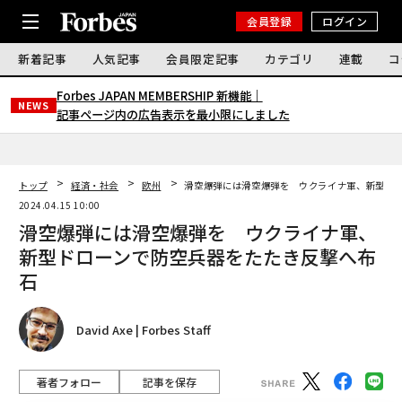
会員登録
ログイン
新着記事
人気記事
会員限定記事
カテゴリ
連載
コ
Forbes JAPAN MEMBERSHIP 新機能｜
NEWS
記事ページ内の広告表示を最小限にしました
トップ
経済・社会
欧州
滑空爆弾には滑空爆弾を ウクライナ軍、新型ド
2024.04.15 10:00
滑空爆弾には滑空爆弾を ウクライナ軍、
新型ドローンで防空兵器をたたき反撃へ布
石
David Axe | Forbes Staff
著者フォロー
記事を保存