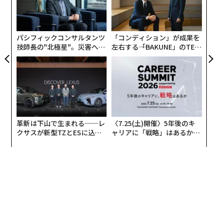
挑
よっ
各要素が乗算で結びつくのは、1つの要素がほぼゼロで
PA
あれば、他の強みを打ち消し得るからだ。世界で最も賢
パシフィックコンサルタンツ
「コンディション」が成果を
いモデルであっても、利用可能なハードウェア上で動作
技師長の"北極星"。災害への
左右する――「BAKUNE」のTEN
せず、電子戦を生き延びられず、戦術の最前線に届か
無力感を乗り越え見つけた、
TIALが支える「挑戦者の明
防災一筋20年の答え
日」
ず、敵が戦術を変えるたびに更新できないのであれば、
戦場での価値は限られる。
ウクライナは、このシステムレベルのアプローチの重要
性、そして一部領域ではその優位性を、繰り返し示して
革新は下山で生まれる──レ
〈7.25(土)開催〉5年後のキ
きた。同国の防衛エコシステムは、前線の運用担当者、
クサスが新型TZとESに込め
ャリアに「戦略」はあるか。
エンジニア、スタートアップ、資金提供者、政府プログ
た「DISCOVER」の哲学
トップエグゼクティブのキャ
リアに触れる1日│CAREER S
ラムを、異例に短いフィードバックループで結びつけて
UMMIT 2026
いる。NATO当局者は現在、戦場での経験を最新技術と
運用手法に転換するウクライナの能力を研究している。
ウクライナの防衛技術クラスターであるBrave1は、実装
の速さを現代戦における重要な要素と位置づけている。