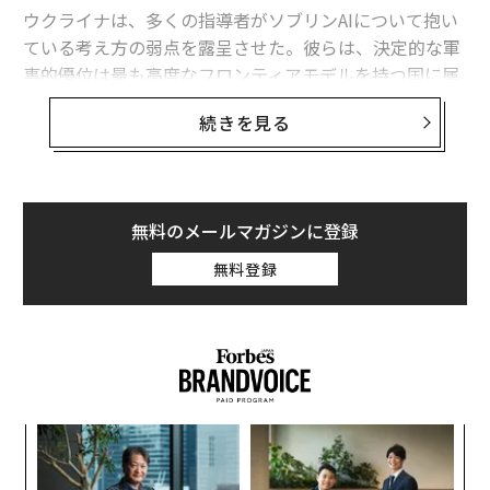
ウクライナは、多くの指導者がソブリンAIについて抱い
ている考え方の弱点を露呈させた。彼らは、決定的な軍
事的優位は最も高度なフロンティアモデルを持つ国に属
すると想定している。
続きを見る
フロンティア能力は極めて重要である。だがウクライナ
の経験が示すのは、それが軍事的優位の始まりにすぎ
ず、完成形ではないということだ。
無料のメールマガジンに登録
有用な戦略モデルは次のように表せる。
無料登録
軍事AI能力 = その国が利用できるフロンティア能力 ×
それを国家目標に移転・圧縮・適応させる能力 × 部隊
全体への展開密度 × 更新・適応の速度 × 戦闘条件下で
のレジリエンス。
ア
これは実証的に検証された方程式ではない。システム全
の
体を考えるための枠組みである。
た