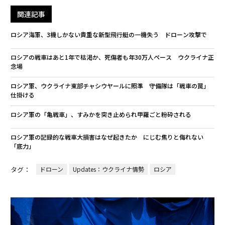
関連記事
ロシア海軍、3機しかない貴重な新型飛行艇の一機失う ドローン攻撃で
ロシアの戦車はあと1年で枯渇か、死傷者も年30万人ペース ウクライナ正
念場
ロシア軍、ウクライナ東部チャシウヤールに照準 守備隊は「戦車の罠」
仕掛ける
ロシア軍の「亀戦車」、すみかを突き止められ甲羅ごと粉砕される
ロシア軍の記録的な戦車大損害はなぜ起きたか にじむ焦りと侮れない
「底力」
タグ：
ドローン
Updates：ウクライナ情勢
ロシア