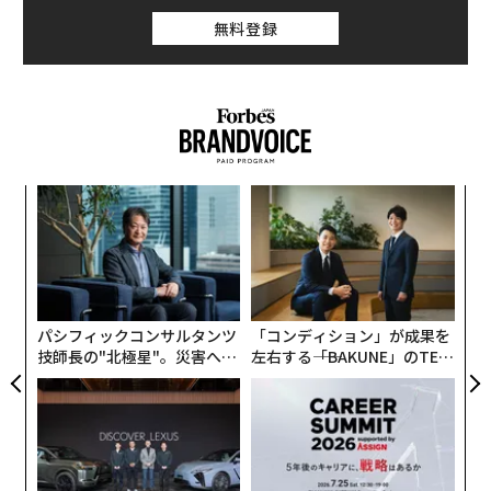
無料登録
ア
の
た
挑
よっ
PA
パシフィックコンサルタンツ
「コンディション」が成果を
技師長の"北極星"。災害への
左右する――「BAKUNE」のTEN
無力感を乗り越え見つけた、
TIALが支える「挑戦者の明
防災一筋20年の答え
日」