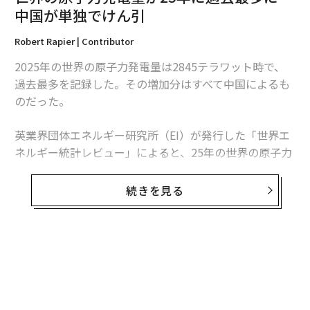
中国が単独でけん引
Robert Rapier | Contributor
2025年の世界の原子力発電量は2845テラワット時で、
過去最多を記録した。その増加分はすべて中国によるも
のだった。
翻訳・編集＝江戸伸禎
英業界団体エネルギー研究所（EI）が発行した「世界エ
ネルギー統計レビュー」によると、25年の世界の原子力
発電量は前年比1.3％、30テラワット時増加した。中国
2026年9月号発売中
の増加分は34テラワット時を超えたため、同国を除け
続きを見る
ば、世界の原子力発電量は減少したことになる。
最新号の購入はこちらから
この数字は「世界的な原子力ルネッサンス」という大ま
かな主張より、業界の実情をより的確に捉えている。原
メンバーシップに登録する
子力発電量は増加しているものの、拡大は特定の国に集
中している。米国は引き続き世界最多の原子力発電所を
稼働させているが、中国は急速にその差を縮めている。