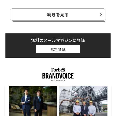
攻撃目標となったのは、ウクライナの前線から160kmほ
ど離れた南部クラスノダール地方エイスクにある航空基
続きを見る
地、同320kmほど離れた西部クルスク州クルスクにある
航空基地、同640kmほど離れた南部サラトフ州サラトフ
近郊にあるエンゲリス2空軍基地。ドローン群はロシア
側に何らかの損害を与えたのは確かだが、損害の程度は
無料のメールマガジンに登録
よくわかっていない。
無料登録
ウクライナ国防省情報総局は地元メディアのキーウ・イ
ンディペンデントに、エイスクの航空基地に対するドロ
ーン攻撃でロシア軍機7機を損傷させたと語っている。
一方、ウクライナのシンクタンク、防衛戦略センター
（CDS）は、エイスクの航空基地へのドローン攻撃と、
ア
西部ロストフ州にあるモロゾフスク空軍基地に対する空
の
からの攻撃で、ロシア軍機計8機が破壊され、ほかに8機
た
挑
が損傷したと
報告している
。モロゾフスク空軍基地はウ
よっ
クライナの前線から300km強離れている。
PA