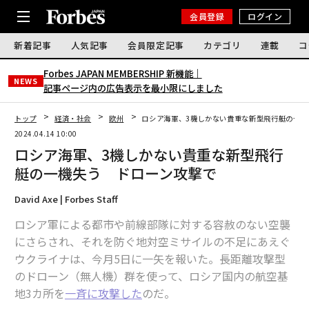
会員登録
ログイン
新着記事
人気記事
会員限定記事
カテゴリ
連載
コ
Forbes JAPAN MEMBERSHIP 新機能｜
NEWS
記事ページ内の広告表示を最小限にしました
トップ
経済・社会
欧州
ロシア海軍、3機しかない貴重な新型飛行艇の一機
2024.04.14 10:00
ロシア海軍、3機しかない貴重な新型飛行
艇の一機失う ドローン攻撃で
David Axe | Forbes Staff
ロシア軍による都市や前線部隊に対する容赦のない空襲
にさらされ、それを防ぐ地対空ミサイルの不足にあえぐ
ウクライナは、今月5日に一矢を報いた。長距離攻撃型
のドローン（無人機）群を使って、ロシア国内の航空基
地3カ所を
一斉に攻撃した
のだ。