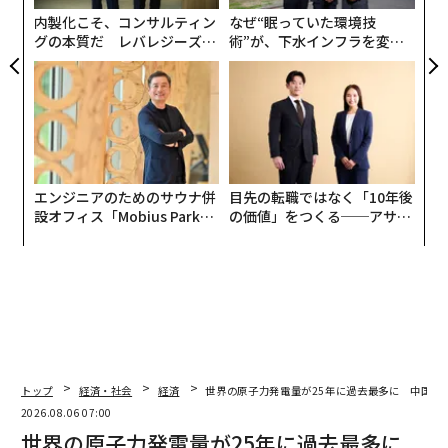
内製化こそ、コンサルティン
なぜ“眠っていた環境技
グの本質だ レバレジーズが
術”が、下水インフラを変え
実践する、次世代ファームの
たのか──産総研×月島JFE
全貌
アクアソリューションの10年
エンジニアのためのサウナ併
目先の転職ではなく「10年後
設オフィス「Mobius Park」
の価値」をつくる──アサイ
がオープン──タマディック
ンの長期伴走型支援とは
が健康経営を徹底する理由
トップ
経済・社会
経済
世界の原子力発電量が25年に過去最多に 中国が
2026.08.06 07:00
世界の原子力発電量が25年に過去最多に