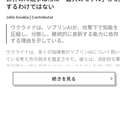
するわけではない
John Sviokla | Contributor
ウクライナは、ソブリンAIが、攻撃下で知能を
圧縮し、分散し、継続的に更新する能力に依存
する理由を示している。
ウクライナは、多くの指導者がソブリンAIについて抱い
ている考え方の弱点を露呈させた。彼らは、決定的な軍
事的優位は最も高度なフロンティアモデルを持つ国に属
すると想定している。
続きを見る
フロンティア能力は極めて重要である。だがウクライナ
翻訳＝溝口慈子
の経験が示すのは、それが軍事的優位の始まりにすぎ
ず、完成形ではないということだ。
2026年9月号発売中
有用な戦略モデルは次のように表せる。