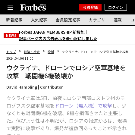
会員登録
ログイン
新着記事
人気記事
会員限定記事
カテゴリ
連載
コ
Forbes JAPAN MEMBERSHIP 新機能｜
NEWS
記事ページ内の広告表示を最小限にしました
トップ
経済・社会
欧州
ウクライナ、ドローンでロシア空軍基地を攻撃 戦
2024.04.06 11:00
ウクライナ、ドローンでロシア空軍基地を
攻撃 戦闘機6機破壊か
David Hambling | Contributor
ウクライナ軍は5日、前夜にロシア西部ロストフ州のモ
ロゾフスク空軍基地を
ドローン（無人機）で攻撃
し、少
なくとも戦闘機6機を破壊、8機を損傷させたと主張し
た。信ぴょう性は不明だが、ロシアの報道からは、現場
で実際に攻撃があり、爆発が複数回あったことが示され