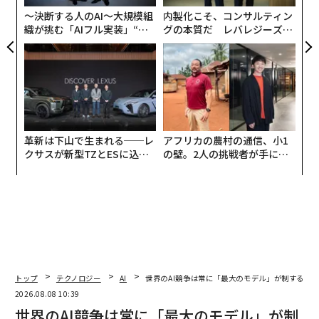
防
〜決断する人のAI〜大規模組
内製化こそ、コンサルティン
ウクライナの英字紙キーウ・ポストによると、攻撃はウ
織が挑む「AIフル実装」“使
グの本質だ レバレジーズが
クライナ保安庁（SBU）が軍や領土防衛隊と共に実行し
う”企業から“動く”企業へ【N
実践する、次世代ファームの
TTドコモビジネス×PwC】
全貌
た。複数カ所を同時に狙った大規模なドローン攻撃の一
環だった。
革新は下山で生まれる──レ
アフリカの農村の通信、小1
クサスが新型TZとESに込め
の壁。2人の挑戦者が手にし
た「DISCOVER」の哲学
た「次なる武器」
トップ
テクノロジー
AI
世界のAI競争は常に「最大のモデル」が制するわ
2026.08.08 10:39
世界のAI競争は常に「最大のモデル」が制