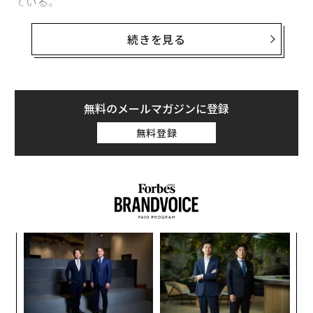
ている。
事実であれば、ウクライナによるこの種の攻撃としては
続きを見る
これまでで最も大きな成果を得たもので、ロシア軍の航
空戦術にとって大打撃となる。
無料のメールマガジンに登録
Russia’s Morozovsk Airbase is currently under Uk
無料登録
rainian drone attack, with several explosions see
n in the vicinity of the airfield.
Morozovsk is home to a number of Russian Air F
orce Su-34 fighterbombers.
pic.twitter.com/CnEP4U8tjv
な
— OSINTtechnical (@Osinttechnical)
術
April 4, 2024
た
パ
ア
技
無
複数カ所を同時攻撃