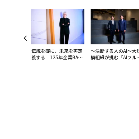
伝統を礎に、未来を再定
〜決断する人のAI〜大
義する 125年企業BAT
模組織が挑む「AIフル
が挑むスモークレスな未
装」“使う”企業から“
来
く”企業へ【NTTドコ
ビジネス×PwC】