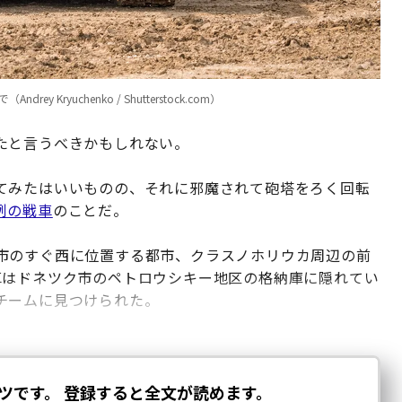
Kryuchenko / Shutterstock.com）
たと言うべきかもしれない。
てみたはいいものの、それに邪魔されて砲塔をろく回転
例の戦車
のことだ。
市のすぐ西に位置する都市、クラスノホリウカ周辺の前
車はドネツク市のペトロウシキー地区の格納庫に隠れてい
チームに見つけられた。