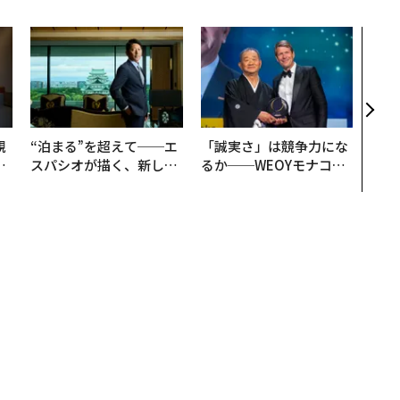
目先
年後
─ア
支援
規
“泊まる”を超えて──エ
「誠実さ」は競争力にな
実
スパシオが描く、新しい
るか──WEOYモナコで
動
日本のラグジュアリー
見た、くら寿司の経営哲
モ
（前編）
学