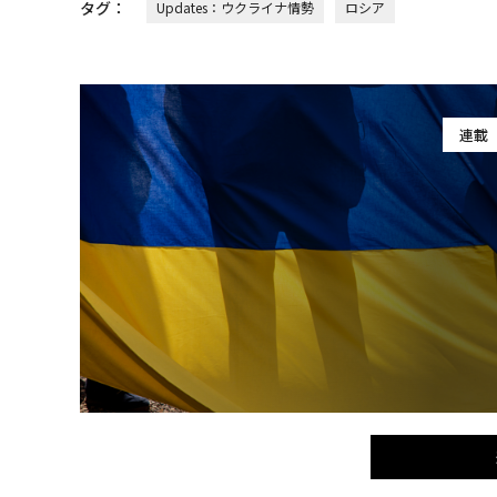
タグ：
Updates：ウクライナ情勢
ロシア
連載