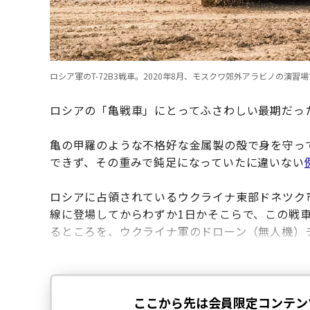
ロシア軍のT-72B3戦車。2020年8月、モスクワ郊外アラビノの演習場で（Andrey 
ロシアの「亀戦車」にとってふさわしい最期だっ
亀の甲羅のような不格好な金属製の殻で身を守っ
できず、その重みで鈍足になっていたに違いない
ロシアに占領されているウクライナ東部ドネツク
線に登場してからわずか1日かそこらで、この戦
るところを、ウクライナ軍のドローン（無人機）