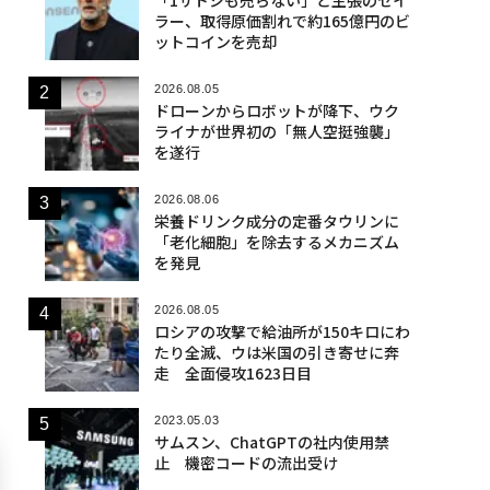
ラー、取得原価割れで約165億円のビ
ットコインを売却
2026.08.05
ドローンからロボットが降下、ウク
ライナが世界初の「無人空挺強襲」
を遂行
2026.08.06
栄養ドリンク成分の定番タウリンに
「老化細胞」を除去するメカニズム
を発見
2026.08.05
ロシアの攻撃で給油所が150キロにわ
たり全滅、ウは米国の引き寄せに奔
走 全面侵攻1623日目
2023.05.03
サムスン、ChatGPTの社内使用禁
止 機密コードの流出受け