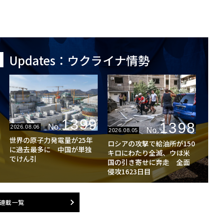
Updates：ウクライナ情勢
1399
1398
No.
2026.08.06
No.
2026.08.05
世界の原子力発電量が25年
ロシアの攻撃で給油所が150
に過去最多に 中国が単独
キロにわたり全滅、ウは米
でけん引
国の引き寄せに奔走 全面
侵攻1623日目
連載一覧