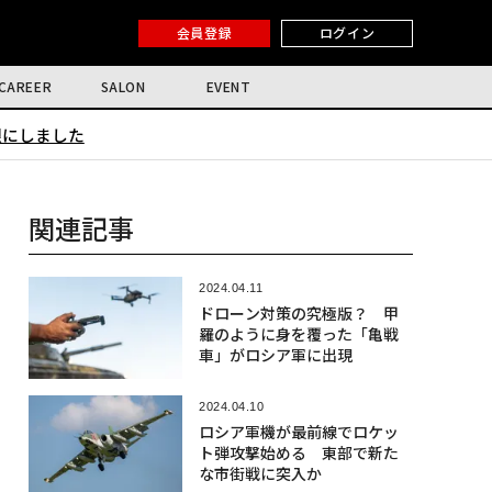
会員登録
ログイン
CAREER
SALON
EVENT
限にしました
関連記事
2024.04.11
ドローン対策の究極版？ 甲
羅のように身を覆った「亀戦
車」がロシア軍に出現
2024.04.10
ロシア軍機が最前線でロケッ
ト弾攻撃始める 東部で新た
な市街戦に突入か