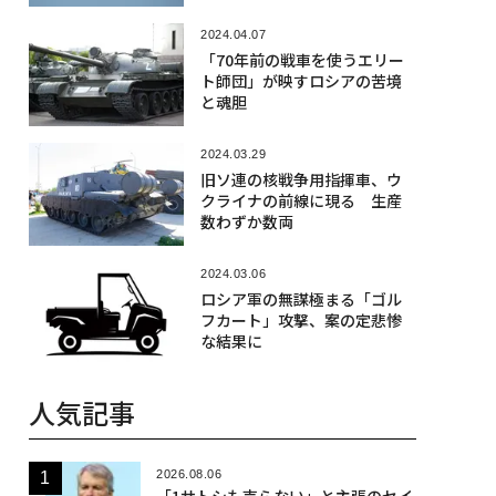
2024.04.07
「70年前の戦車を使うエリー
ト師団」が映すロシアの苦境
と魂胆
2024.03.29
旧ソ連の核戦争用指揮車、ウ
クライナの前線に現る 生産
数わずか数両
2024.03.06
ロシア軍の無謀極まる「ゴル
フカート」攻撃、案の定悲惨
な結果に
人気記事
2026.08.06
「1サトシも売らない」と主張のセイ