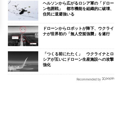
ヘルソンから広がるロシア軍の「ドロー
ン包囲戦」 都市機能を組織的に破壊、
住民に退避強いる
ドローンからロボットが降下、ウクライ
ナが世界初の「無人空挺強襲」を遂行
「つくる前にたたく」 ウクライナとロ
シアが互いにドローン生産施設への攻撃
強化
Recommended by