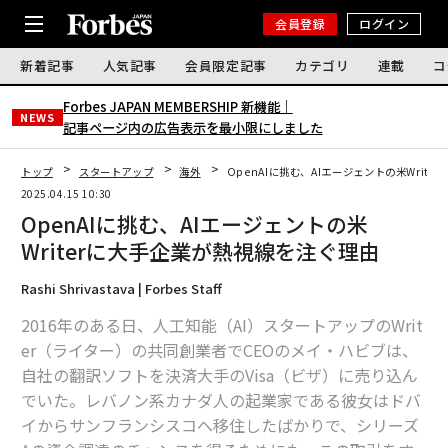
会員登録
ログイン
新着記事
人気記事
会員限定記事
カテゴリ
連載
コ
Forbes JAPAN MEMBERSHIP 新機能｜
NEWS
記事ページ内の広告表示を最小限にしました
トップ
スタートアップ
海外
OpenAIに挑む、AIエージェントの米Writ
2025.04.15 10:30
OpenAIに挑む、AIエージェントの米
Writerに大手企業が熱視線を注ぐ理由
Rashi Shrivastava | Forbes Staff
2016年のある日、人工知能（AI）スタートアップのWrit
er（ライター）の共同創業者でCEOのメイ・ハビブは、
自社の翻訳ソフトを決済大手のVisa（ビザ）に売り込ん
でいた。レバノン系カナダ人の起業家である彼女はドバ
イからサンフランシスコへ移住したばかりで、シリーズ