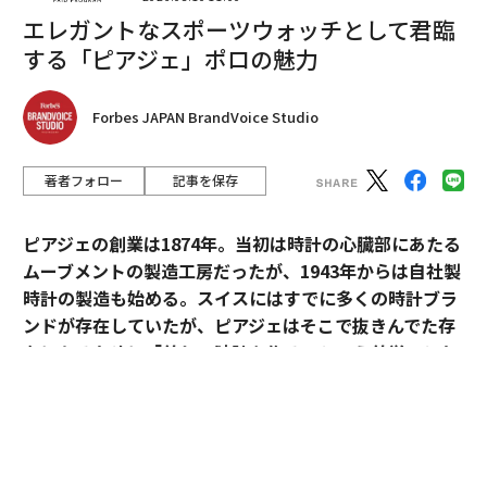
エレガントなスポーツウォッチとして君臨
する「ピアジェ」ポロの魅力
Forbes JAPAN BrandVoice Studio
著者フォロー
記事を保存
編集＝上田裕資
ピアジェの創業は1874年。当初は時計の心臓部にあたる
ムーブメントの製造工房だったが、1943年からは自社製
時計の製造も始める。スイスにはすでに多くの時計ブラ
2026年9月号発売中
ンドが存在していたが、ピアジェはそこで抜きんでた存
在になるために「美しい時計を作る」という美学へとた
最新号の購入はこちらから
どり着いた。現代のピアジェの旗艦モデルである「ピア
ジェ ポロ」は、美学を貫いたピアジェの歴史と、その魅
力が詰まっている。
メンバーシップに登録する