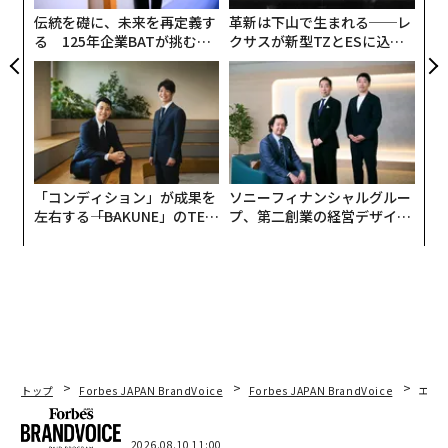
ではなく、仕事のやり方を根本から変えるツールなので
ェ
伝統を礎に、未来を再定義す
革新は下山で生まれる──レ
す」とハビブは語る。
る 125年企業BATが挑むス
クサスが新型TZとESに込め
モークレスな未来
た「DISCOVER」の哲学
「コンディション」が成果を
ソニーフィナンシャルグルー
左右する――「BAKUNE」のTEN
プ、第二創業の経営デザイン
TIALが支える「挑戦者の明
──カギは意志を引き出し、
日」
束ね、共創すること
トップ
Forbes JAPAN BrandVoice
Forbes JAPAN BrandVoice
エレ
2026.08.10 11:00