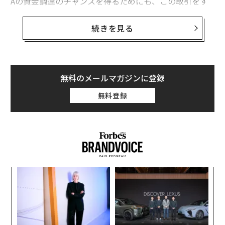
Aの資金調達のチャンスを得るためにも、この取引をす
ばやくまとめる必要があった。
続きを見る
だが、40以上の言語に対応するデジタル決済サービスを
展開したいと考えていたVisaの幹部たちは、それまで人
間の翻訳者としか仕事をしたことがなく、彼女の翻訳ソ
フトが自社のシステムにどう統合されるのかを理解でき
無料のメールマガジンに登録
なかった。そこで現在40歳のハビブはホワイトボードの
無料登録
前に立ち、統合の仕組みを描いてみせた。そして幹部た
ちが統合上の「穴」を見つけたとき、彼女と共同創業者
のワシーム・アルシークは、自宅兼オフィスだったミッ
ション地区の家に戻り、それを埋めるGitHub用の統合機
能を徹夜で開発した。
スパ
「
しばらくするとVisaは、12万6000ドル（約1800万円）
のラ
3
の契約をWriterに与えて同社初の大口法人顧客となり、
C
〜
Writerは500万ドル（約7億2000万円）の資金調達に成
る
金
功した。「私たちが売っているのは単なるソフトウェア
個