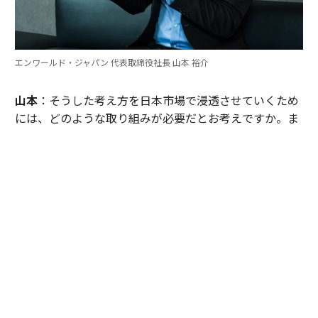
エンワールド・ジャパン 代表取締役社長 山本 裕介
山本
：そうした考え方を日本市場で浸透させていくため
には、どのような取り組みが必要だとお考えですか。ま
たグローバル本社と日本市場の間で「橋渡し役」を務め
るなかで感じることも聞かせてください。
伊佐
：日本企業がどうすれば「顧客の成功」を起点にGr
ow Betterできるか──それを今でも考え続けていま
す。環境が変わればGrow Betterの実現の仕方も変わる
し、必要なツールも変わる。「どうするべきなんだろ
う」と問い続けることが大切だと思っていて、それが私
をここに留めている理由です。
外資系企業でよくあるのは、本社側がグローバルで成功