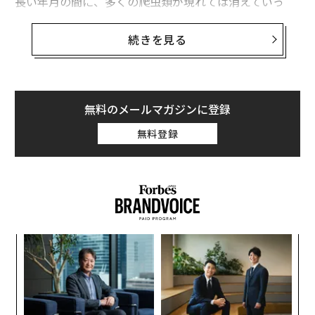
長い年月の間に、多くの爬虫類が現れては消えていっ
た。最も有名なのは、約6500万年前に地球から姿を消し
た恐竜だ。本記事では、筆者が「クラス最高」として選
続きを見る
んだ古代の爬虫類を（恐竜を除いて）4種紹介しよう。
史上最大のヘビ「ティタノボア」
無料のメールマガジンに登録
無料登録
ィン
〈7
ズが
ャ
ムの
ト
A
リア
顧客
UM
ティタノボア（Getty Images）
pa