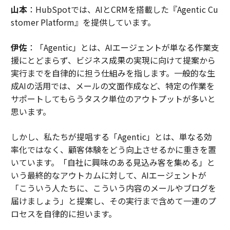
山本
：HubSpotでは、AIとCRMを搭載した『Agentic Cu
stomer Platform』を提供しています。
伊佐
：「Agentic」とは、AIエージェントが単なる作業支
援にとどまらず、ビジネス成果の実現に向けて提案から
実行までを自律的に担う仕組みを指します。一般的な生
成AIの活用では、メールの文面作成など、特定の作業を
サポートしてもらうタスク単位のアウトプットが多いと
思います。
しかし、私たちが提唱する「Agentic」とは、単なる効
率化ではなく、顧客体験をどう向上させるかに重きを置
いています。「自社に興味のある見込み客を集める」と
いう最終的なアウトカムに対して、AIエージェントが
「こういう人たちに、こういう内容のメールやブログを
届けましょう」と提案し、その実行まで含めて一連のプ
ロセスを自律的に担います。