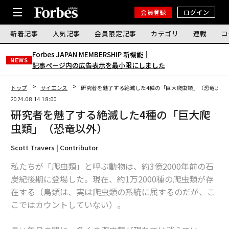
会員登録
ログイン
新着記事
人気記事
会員限定記事
カテゴリ
連載
コ
Forbes JAPAN MEMBERSHIP 新機能｜
NEWS
記事ページ内の広告表示を最小限にしました
トップ
サイエンス
研究者を魅了する絶滅した4種の「巨大爬虫類」（恐竜以外
2024.08.14 18:00
研究者を魅了する絶滅した4種の「巨大爬
虫類」（恐竜以外）
Scott Travers | Contributor
私たちが「爬虫類」と呼ぶ動物は、約3億2000年前の石
炭紀後期に登場した。現在、約1万2000種の爬虫類が存
在する（鳥類は、実は爬虫類の系統に属するのだが、こ
こではカウントしていない）。