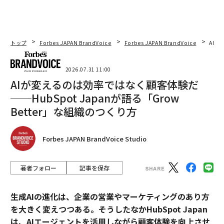
トップ
Forbes JAPAN BrandVoice
Forbes JAPAN BrandVoice
AIが
2026.07.31 11:00
AIが変えるのは効率ではなく顧客体験だ
──HubSpot Japanが語る「Grow
Better」な組織のつくり方
Forbes JAPAN BrandVoice Studio
著者フォロー
記事を保存
生成AIの進化は、企業の営業やマーケティングのあり方
を大きく変えつつある。そうしたなかHubSpot Japan
は、AIエージェントを活用しながら顧客体験を向上させ