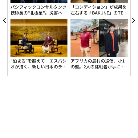
ティタノボア（Titanoboa）は、コロンビアのあたりに
な
パシフィックコンサルタンツ
「コンディション」が成果を
生息していた巨大ヘビで、Natureで発表された2009年
技師長の"北極星"。災害への
左右する――「BAKUNE」のTEN
の
論文
で初めて記述された。史上最大のヘビと考えられ
無力感を乗り越え見つけた、
TIALが支える「挑戦者の明
てきたが、インドで2024年5月に発見された巨大ヘビの
防災一筋20年の答え
日」
化石（推定体長11m～15m）が、この説に疑問を投げか
けている。
いずれにせよ、ティタノボアはとてつもなく巨大で、体
“泊まる”を超えて─エスパシ
アフリカの農村の通信、小1
長は12m、体重は1トンを超えていたようだ。比較のた
オが描く、新しい日本のラグ
の壁。2人の挑戦者が手にし
めに言っておくと、現存する最大のヘビであるオオアナ
ジュアリー（中編）
た「次なる武器」
コンダとアミメニシキヘビは、最も大きい個体で体長10
m弱、体重約270kgだ。