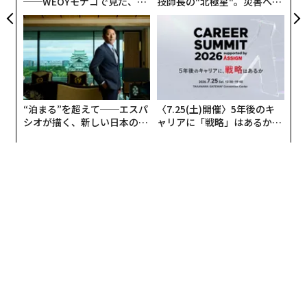
──WEOYモナコで見た、く
技師長の"北極星"。災害への
クノロジーは、より幅広いステークホルダーにも利益を
ら寿司の経営哲学
無力感を乗り越え見つけた、
もたらしており、小売、消費財・ライフスタイル、食
防災一筋20年の答え
品・飲料、サプライチェーン、輸送、災害緩和などの業
界はすべて、宇宙イノベーションの恩恵を受けると考え
られています。
「スペーステクノロジーは、これまで以上に多様なステ
“泊まる”を超えて──エスパ
〈7.25(土)開催〉5年後のキ
シオが描く、新しい日本のラ
ャリアに「戦略」はあるか。
ークホルダーに大きな価値をもたらしています」と、世
グジュアリー（前編）
トップエグゼクティブのキャ
界経済フォーラムの取締役会メンバーであるセバスチャ
リアに触れる1日│CAREER S
ン・バックアップは述べています。「コスト削減とアク
UMMIT 2026
セシビリティの向上により、これらのテクノロジーは産
業全体を再構築し、スマートフォンやクラウドコンピュ
ーティングと同様にビジネスや社会に大きな影響を与え
る可能性があります」。
マッキンゼー・アンド・カンパニーの協力を得て作成さ
れた、世界経済フォーラムの最新のレポート
「宇宙：グローバル経済成長1.8兆ドルの機会（Space: T