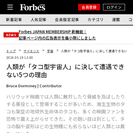
会員登録
ログイン
新着記事
人気記事
会員限定記事
カテゴリ
連載
コ
Forbes JAPAN MEMBERSHIP 新機能｜
NEWS
記事ページ内の広告表示を最小限にしました
トップ
サイエンス
宇宙
人類が「タコ型宇宙人」に決して遭遇できない5つ
2024.05.19 12:00
人類が「タコ型宇宙人」に決して遭遇でき
ない5つの理由
Bruce Dorminey | Contributor
ハリウッド映画では人類に敵対したり脅威を及ぼしたり
する悪役として登場することが多いため、海生生物のタ
コも架空の地球外生命体のタコも、多くの映画ファンを
恐怖で震え上がらせてきた。その鋭い目は別として、タ
コの脳や姿形はどの生物種にも劣らないほど人類とは異