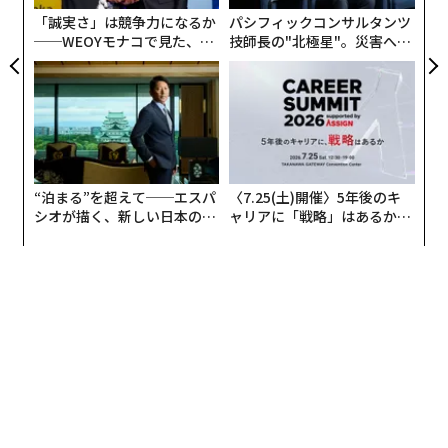
全
と、ウォードは説明する。タコは非常に大きな脳を持っ
「誠実さ」は競争力になるか
パシフィックコンサルタンツ
ているので、常に酸素欠乏の危機にさらされている。大
──WEOYモナコで見た、く
技師長の"北極星"。災害への
きな脳を支えるのに十分な量の酸素が得られないため、
ら寿司の経営哲学
無力感を乗り越え見つけた、
防災一筋20年の答え
タコの脳はこれ以上大きくなれないのだという。
“泊まる”を超えて──エスパ
〈7.25(土)開催〉5年後のキ
シオが描く、新しい日本のラ
ャリアに「戦略」はあるか。
グジュアリー（前編）
トップエグゼクティブのキャ
リアに触れる1日│CAREER S
UMMIT 2026