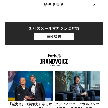
h）」
続きを見る
は、スペースエコノミーにおける主要な進展について概
説しています。
スペースエコノミーは、商業的な機会を開くだけでな
無料のメールマガジンに登録
く、気候変動など世界で最も差し迫った課題に解を見出
無料登録
す可能性があると期待されています。本題についてWEF
のアジェンダからご紹介します。
宇宙は、新たなフロンティアに近づいています。最新の
レポートによると、衛星やロケットを活用したテクノロ
ジーのさらなる普及に伴い、スペースエコノミー（宇宙
目
の
経済）の規模は、2035年までに1兆8000億ドルになると
ン
予想されています。
内
グ
実
天気予報からスマートウォッチなどのユビキタスなスマ
全
ート機器まで、あらゆるものを動かしているスペーステ
「誠実さ」は競争力になるか
パシフィックコンサルタンツ