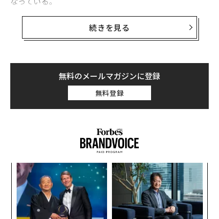
なっている。
だが、地球上に人類が誕生する何億年も前に進化したの
続きを見る
だから、タコの研究は、知的生命体に至る別経路を解明
する試みにおいて本質的に有用なのだ。また、地球人が
ゆくゆくは地球外文明探査で遭遇する可能性のあるこの
種の知的異星人を理解する上でも役立つはずだ。
無料のメールマガジンに登録
無料登録
しかしながら、タコは自身の不利に働く要素を複数持っ
ているため、地球人が将来、タコ型宇宙人に遭遇する確
率は極めて低くい。ここでは、その理由を5つ挙げて解
説する。
1. 銅を豊富に含む血液を持つ
目
米ワシントン大学の古生物学者で作家のピーター・ウォ
の
ードは電話取材に応じ、タコの大きな失敗は銅をベース
ン
内
とする血液を持っていることだと語った。人間の血液の
グ
ような鉄ベースの血液ほど酸素を保持できないからだ
実