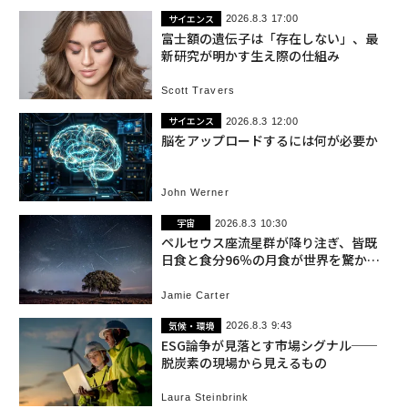
サイエンス
2026.8.3 17:00
富士額の遺伝子は「存在しない」、最
新研究が明かす生え際の仕組み
Scott Travers
サイエンス
2026.8.3 12:00
脳をアップロードするには何が必要か
John Werner
宇宙
2026.8.3 10:30
ペルセウス座流星群が降り注ぎ、皆既
日食と食分96％の月食が世界を驚か
す 8月の夜空
Jamie Carter
気候・環境
2026.8.3 9:43
ESG論争が見落とす市場シグナル──
脱炭素の現場から見えるもの
Laura Steinbrink