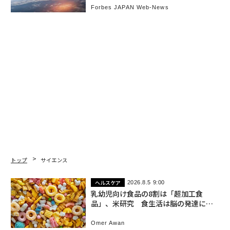
Forbes JAPAN Web-News
トップ
サイエンス
ヘルスケア
2026.8.5 9:00
乳幼児向け食品の8割は「超加工食
品」、米研究 食生活は脳の発達にも
影響
Omer Awan