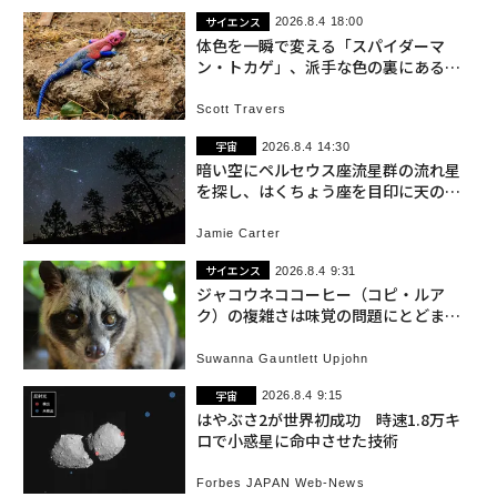
サイエンス
2026.8.4 18:00
体色を一瞬で変える「スパイダーマ
ン・トカゲ」、派手な色の裏にある真
実
Scott Travers
宇宙
2026.8.4 14:30
暗い空にペルセウス座流星群の流れ星
を探し、はくちょう座を目印に天の川
を辿る 今週の夜空
Jamie Carter
サイエンス
2026.8.4 9:31
ジャコウネココーヒー（コピ・ルア
ク）の複雑さは味覚の問題にとどまら
ない
Suwanna Gauntlett Upjohn
宇宙
2026.8.4 9:15
はやぶさ2が世界初成功 時速1.8万キ
ロで小惑星に命中させた技術
Forbes JAPAN Web-News