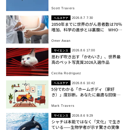
Scott Travers
ヘルスケア
2026.8.7 7:30
2050年までに世界のがん患者数は70％
増加、科学の進歩とは裏腹に WHOが
警告
Omer Awan
サイエンス
2026.8.6 17:00
思わず吹き出す「かわいさ」、世界最
高のペット写真賞2026入選作品
Cecilia Rodriguez
ヘルスケア
2026.8.6 10:42
5分でわかる「ホームボディ（家好
き）」度診断。あなたに最適な回復状
態とは
Mark Travers
サイエンス
2026.8.6 9:29
シャチは本能ではなく「文化」で生き
ている——生物学者が示す驚きの実像