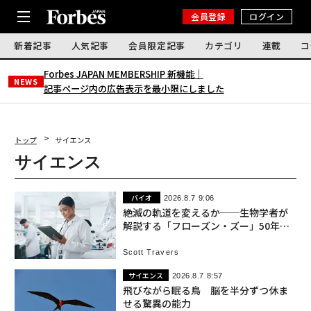
会員登録
ログイン
新着記事
人気記事
会員限定記事
カテゴリ
連載
コ
Forbes JAPAN MEMBERSHIP 新機能｜
NEWS
記事ページ内の広告表示を最小限にしました
トップ
サイエンス
サイエンス
バイオ
2026.8.7 9:06
絶滅の軌道を変えるか──生物学者が
解説する「フローズン・ズー」50年の
挑戦
Scott Travers
サイエンス
2026.8.7 8:57
飛びながら眠る鳥 脳を半分ずつ休ま
せる驚異の能力