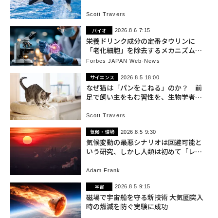
Scott Travers
バイオ
2026.8.6 7:15
栄養ドリンク成分の定番タウリンに
「老化細胞」を除去するメカニズムを
発見
Forbes JAPAN Web-News
サイエンス
2026.8.5 18:00
なぜ猫は「パンをこねる」のか？ 前
足で飼い主をもむ習性を、生物学者が
解説
Scott Travers
気候・環境
2026.8.5 9:30
気候変動の最悪シナリオは回避可能と
いう研究、しかし人類は初めて「レッ
ドライン」を超えている
Adam Frank
宇宙
2026.8.5 9:15
磁場で宇宙船を守る新技術 大気圏突入
時の燃滅を防ぐ実験に成功