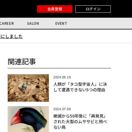
会員登録
ログイン
CAREER
SALON
EVENT
限にしました
関連記事
2024.05.19
人類が「タコ型宇宙人」に決
して遭遇できない5つの理由
2024.07.08
絶滅から50年後に「再発見」
された大型のムササビと飛べ
ない鳥