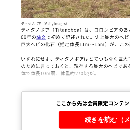
ティタノボア（Getty Images）
ティタノボア（Titanoboa）は、コロンビアの
09年の
論文
で初めて記述された。史上最大のヘビと
巨大ヘビの化石（推定体長11m～15m）が、こ
いずれにせよ、ティタノボアはとてつもなく巨大で
のために言っておくと、現存する最大のヘビであ
体で体長10m弱、体重約270kgだ。