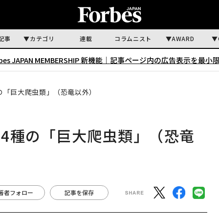
記事
カテゴリ
連載
コラムニスト
AWARD
rbes JAPAN MEMBERSHIP 新機能｜
記事ページ内の広告表示を最小
の「巨大爬虫類」（恐竜以外）
4種の「巨大爬虫類」（恐竜
著者フォロー
記事を保存