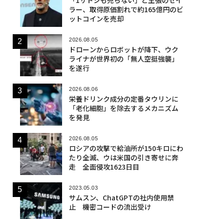
ラー、取得原価割れで約165億円のビ
ットコインを売却
2026.08.05
ドローンからロボットが降下、ウク
ライナが世界初の「無人空挺強襲」
を遂行
2026.08.06
栄養ドリンク成分の定番タウリンに
「老化細胞」を除去するメカニズム
を発見
2026.08.05
ロシアの攻撃で給油所が150キロにわ
たり全滅、ウは米国の引き寄せに奔
走 全面侵攻1623日目
2023.05.03
サムスン、ChatGPTの社内使用禁
止 機密コードの流出受け