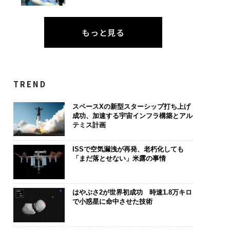
もっと見る
TREND
スペースXの新型スターシップ打ち上げ
成功、加速する宇宙インフラ構築とアル
テミス計画
ISSで空気漏洩が再発、老朽化しても
「まだ落とせない」米露の事情
はやぶさ2が世界初成功 時速1.8万キロ
で小惑星に命中させた技術