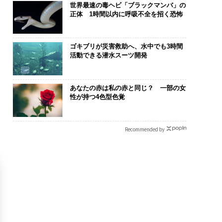
世界最速の毒ヘビ「ブラックマンバ」の
正体 1時間以内に呼吸不全を招く恐怖
ゴキブリが災害救助へ、水中でも3時間
活動できる潜水スーツ開発
あなたの赤は私の赤と同じ？ 一部の女
性が持つ4色型色覚
Recommended by