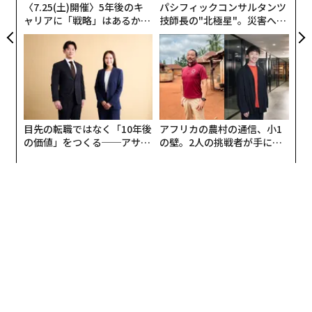
〈7.25(土)開催〉5年後のキ
パシフィックコンサルタンツ
ャリアに「戦略」はあるか。
技師長の"北極星"。災害への
トップエグゼクティブのキャ
無力感を乗り越え見つけた、
リアに触れる1日│CAREER S
防災一筋20年の答え
UMMIT 2026
目先の転職ではなく「10年後
アフリカの農村の通信、小1
の価値」をつくる──アサイ
の壁。2人の挑戦者が手にし
ンの長期伴走型支援とは
た「次なる武器」
編集＝上田裕資