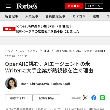
会員登録
ログイン
新着記事
人気記事
会員限定記事
カテゴリ
連載
コ
Forbes JAPAN MEMBERSHIP 新機能｜
NEWS
記事ページ内の広告表示を最小限にしました
トップ
スタートアップ
海外
OpenAIに挑む、AIエージェントの米Writ
2025.04.15 10:30
OpenAIに挑む、AIエージェントの米
Writerに大手企業が熱視線を注ぐ理由
Rashi Shrivastava | Forbes Staff
著者フォロー
記事を保存
Writerの共同創業者でCEOのメイ・ハビブ（Big Event Media/Getty Images