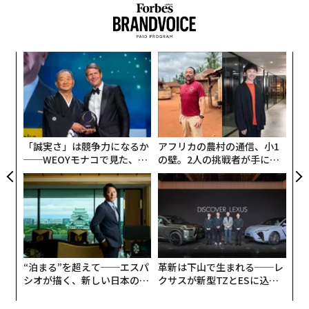
な
術
た
エ
ア
設オ
が
が
「誠実さ」は競争力になるか
アフリカの農村の通信、小1
──WEOYモナコで見た、く
の壁。2人の挑戦者が手にし
ら寿司の経営哲学
た「次なる武器」
“泊まる”を超えて──エスパ
革新は下山で生まれる──レ
シオが描く、新しい日本のラ
クサスが新型TZとESに込め
グジュアリー（前編）
た「DISCOVER」の哲学