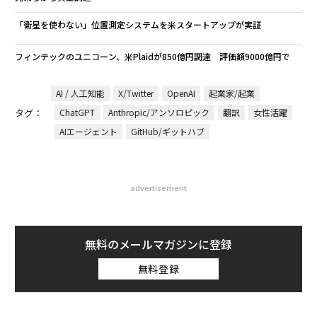
「衛星を使わない」位置測定システムを米スタートアップが実証
フィンテックのユニコーン、米Plaidが850億円調達 評価額9000億円で
AI / 人工知能
X/Twitter
OpenAI
起業家/起業
タグ：
ChatGPT
Anthropic/アンソロピック
翻訳
女性活躍
AIエージェント
GitHub/ギットハブ
advertisement
無料のメールマガジンに登録
無料登録