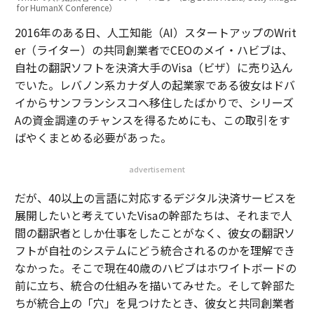
for HumanX Conference）
2016年のある日、人工知能（AI）スタートアップのWrit
er（ライター）の共同創業者でCEOのメイ・ハビブは、
自社の翻訳ソフトを決済大手のVisa（ビザ）に売り込ん
でいた。レバノン系カナダ人の起業家である彼女はドバ
イからサンフランシスコへ移住したばかりで、シリーズ
Aの資金調達のチャンスを得るためにも、この取引をす
ばやくまとめる必要があった。
advertisement
だが、40以上の言語に対応するデジタル決済サービスを
展開したいと考えていたVisaの幹部たちは、それまで人
間の翻訳者としか仕事をしたことがなく、彼女の翻訳ソ
フトが自社のシステムにどう統合されるのかを理解でき
なかった。そこで現在40歳のハビブはホワイトボードの
前に立ち、統合の仕組みを描いてみせた。そして幹部た
ちが統合上の「穴」を見つけたとき、彼女と共同創業者