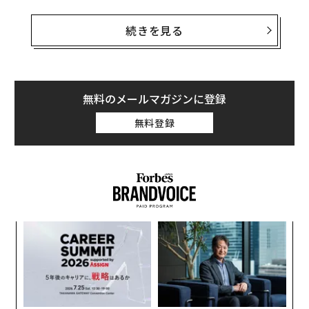
en（サイバーヘイブン）が開発したAIツールは、膨大な
量のデータを使用することで、このような異常を検知す
続きを見る
ることができる。同社の「Linea AI」と「Large Lineage
Model（LLiM）」は、創業以来9年間に渡って蓄積した
データを用いて、OpenAIのChatGPTや中国のDeepSeek
などのAIモデルに機密データが共有されるリスクを検出
無料のメールマガジンに登録
する。
無料登録
また、従業員が業務外のクラウドストレージに機密情報
をアップロードしたり、SNSに投稿したりした場合にIT
部門に警告を発することもできる。
“
オ
ジ
な
術
た
ア