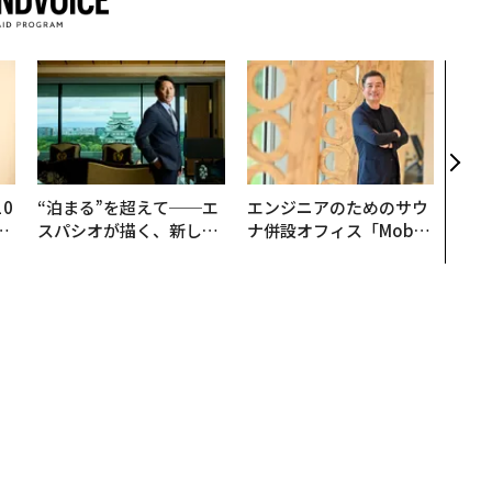
パシ
ンツ
災害
え見
年の
0
“泊まる”を超えて──エ
エンジニアのためのサウ
─
スパシオが描く、新しい
ナ併設オフィス「Mobiu
型
日本のラグジュアリー
s Park」がオープン──
（前編）
タマディックが健康経営
を徹底する理由