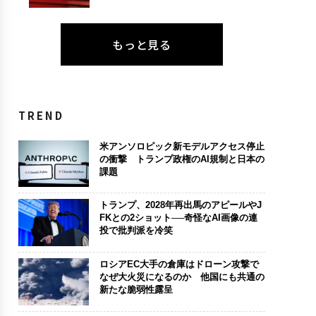
もっと見る
TREND
米アンソロピック新モデルアクセス停止
の衝撃 トランプ政権のAI規制と日本の
課題
トランプ、2028年再出馬のアピールやJ
FKとの2ショット──奇怪なAI画像の連
投で批判派を冷笑
ロシアEC大手の倉庫はドローン攻撃で
なぜ大火災になるのか 他国にも共通の
新たな脆弱性露呈