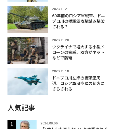
2023.11.21
60年前のロシア軍戦車、ドニ
プロ川の橋頭堡攻撃試み撃破
される？
2023.11.20
ウクライナで増大する小型ド
ローンの脅威、双方がネット
などで防衛
2023.11.18
ドニプロ川左岸の橋頭堡周
辺、ロシア軍滑空弾の猛火に
さらされる
人気記事
2026.08.06
「1サトシも売らない」と主張のセイ