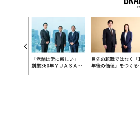
「老舗は常に新しい」。
目先の転職ではなく「1
創業360年ＹＵＡＳＡと
年後の価値」をつくる
カクシンCEO田尻望が語
─アサインの長期伴走
る、AIを超える人の価値
支援とは