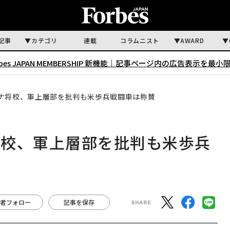
記事
カテゴリ
連載
コラムニスト
AWARD
rbes JAPAN MEMBERSHIP 新機能｜
記事ページ内の広告表示を最小
ナ将校、軍上層部を批判も米歩兵戦闘車は称賛
将校、軍上層部を批判も米歩兵
者フォロー
記事を保存