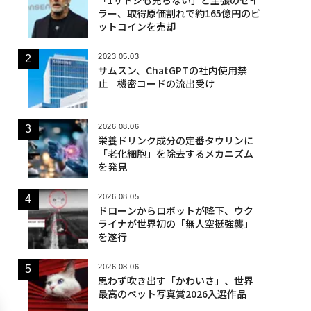
ラー、取得原価割れで約165億円のビ
ットコインを売却
2023.05.03
サムスン、ChatGPTの社内使用禁
止 機密コードの流出受け
2026.08.06
栄養ドリンク成分の定番タウリンに
「老化細胞」を除去するメカニズム
を発見
2026.08.05
ドローンからロボットが降下、ウク
ライナが世界初の「無人空挺強襲」
を遂行
2026.08.06
思わず吹き出す「かわいさ」、世界
最高のペット写真賞2026入選作品