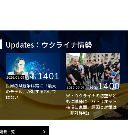
Updates：ウクライナ情勢
1401
No.
2026.08.08
1400
世界のAI競争は常に「最大
No.
2026.08.07
のモデル」が制するわけで
米・ウクライナの防空がと
はない
もに試練に パトリオット
枯渇に直面、原因と対策は
「非対称戦」
連載一覧