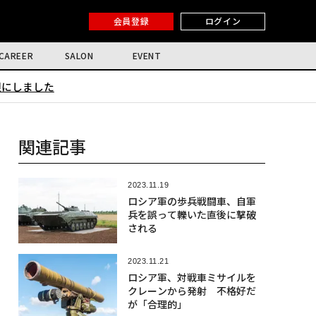
会員登録
ログイン
CAREER
SALON
EVENT
限にしました
関連記事
2023.11.19
ロシア軍の歩兵戦闘車、自軍
兵を誤って轢いた直後に撃破
される
2023.11.21
ロシア軍、対戦車ミサイルを
クレーンから発射 不格好だ
が「合理的」