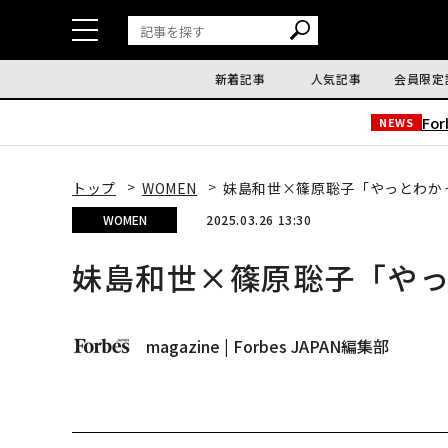
新着記事
人気記事
会員限定
Fo
NEWS
トップ
WOMEN
妹島和世×篠原聡子「やっとわか
WOMEN
2025.03.26 13:30
妹島和世×篠原聡子「や
magazine | Forbes JAPAN編集部