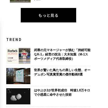
もっと見る
TREND
武尊の元マネージャーが挑む「持続可能
なK-1」経営の技法：大木知葉（M-1ス
ポーツメディア代表取締役）
世界が驚いた鳥たちの美しい生態、オー
デュボン写真賞受賞の傑作動画8選
はやぶさ2が世界初成功 時速1.8万キロ
で小惑星に命中させた技術