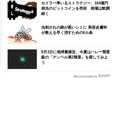
セイラー率いるストラテジー、164億円
相当のビットコインを売却 相場は軟調
続く
虫刺されの跡が黒いシミに 美容皮膚科
が教える早く消すための6カ条
8月3日に地球最接近、今夏はハレー彗星
級の「テンペル第2彗星」を探してみよ
う
Recommended by