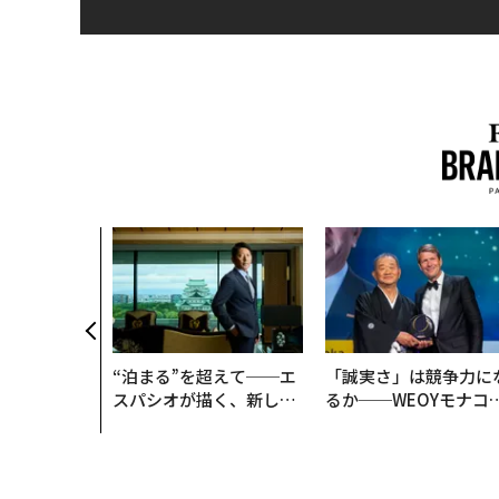
、未来を再定
年企業BAT
ークレスな未
“泊まる”を超えて──エ
「誠実さ」は競争力に
スパシオが描く、新しい
るか──WEOYモナコ
日本のラグジュアリー
見た、くら寿司の経営
（前編）
学