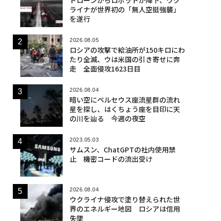
ライナが世界初の「無人空挺強襲」
を遂行
2026.08.05
ロシアの攻撃で給油所が150キロにわ
たり全滅、ウは米国の引き寄せに奔
走 全面侵攻1623日目
2026.08.04
暗い空にペルセウス座流星群の流れ
星を探し、はくちょう座を目印に天
の川を辿る 今週の夜空
2023.05.03
サムスン、ChatGPTの社内使用禁
止 機密コードの流出受け
2026.08.04
ウクライナ侵攻で塗り替えられた世
界のエネルギー地図 ロシアは信用
失墜