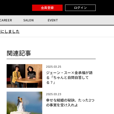
会員登録
ログイン
CAREER
SALON
EVENT
限にしました
関連記事
2025.03.25
ジェーン・スー×金承福が語
る「ちゃんと自問自答して
る？」
2025.03.23
幸せな結婚の秘訣、たった2つ
の事実を受け入れよ