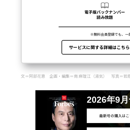
文＝阿部花恵 企画・編集＝南 麻理江（湯気） 写真＝若
2026年9
最新号の購入はこ