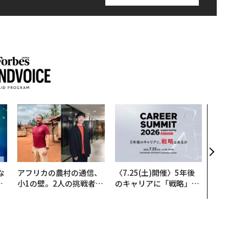
目先
年後
─ア
支援
な
アフリカの農村の通信、
〈7.25(土)開催〉5年後
で
小1の壁。2人の挑戦者が
のキャリアに「戦略」は
哲
手にした「次なる武器」
あるか。トップエグゼク
ティブのキャリアに触れ
る1日│CAREER SUMMI
T 2026