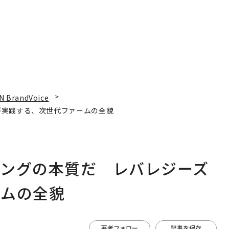
N BrandVoice
が実践する、次世代ファームの全貌
ィングの本質だ レバレジーズ
ームの全貌
著者フォロー
記事を保存