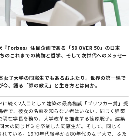
Forbes』注目企画である「50 OVER 50」の日本
たちのこれまでの軌跡と哲学、そして次世代へのメッセー
談は、日本女子大学の同窓生でもあるおふたり。世界の第一線で
が今、語る「師の教え」と生き方とは何か。
ドに続く2人目として建築の最高権威「プリツカー賞」受
係者で、彼女の名前を知らない者はいない。同じく建築
で現在学長を務め、大学改革を推進する篠原聡子。建築
に同大の同じゼミを卒業した同窓生だ。そして、同じく
5」に選出されている。1970年代後半から80年代の女子大で、ふた