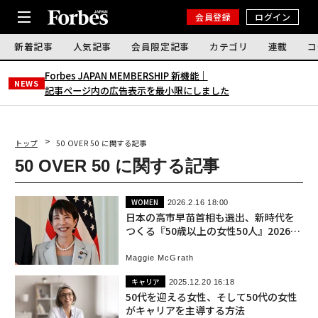
会員登録
ログイン
新着記事
人気記事
会員限定記事
カテゴリ
連載
コ
Forbes JAPAN MEMBERSHIP 新機能｜
NEWS
記事ページ内の広告表示を最小限にしました
トップ
50 OVER 50 に関する記事
50 OVER 50 に関する記事
WOMEN
2026.2.16 18:00
日本の高市早苗首相も選出、新時代を
つくる『50歳以上の女性50人』2026年
版
Maggie McGrath
キャリア
2025.12.20 16:18
50代を迎える女性、そして50代の女性
がキャリアを主導する方法