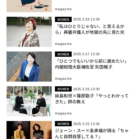
magazine
WOMEN
2025.3.28 13:30
「私はひとりじゃない、と思えるか
ら」再審弁護人が地獄の先に見た光
magazine
WOMEN
2025.3.27 13:30
「ひとつでもいいから前に進めたい」
内閣総理大臣補佐官 矢田稚子
magazine
WOMEN
2025.3.26 13:30
妹島和世×篠原聡子「やっとわかって
きた」師の教え
magazine
WOMEN
2025.3.25 13:30
ジェーン・スー×金承福が語る「ちゃ
んと自問自答してる？」