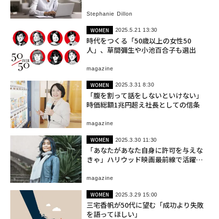
Stephanie Dillon
WOMEN
2025.5.21 13:30
時代をつくる「50歳以上の女性50
人」、草間彌生や小池百合子も選出
magazine
WOMEN
2025.3.31 8:30
「腹を割って話をしないといけない」
時価総額1兆円超え社長としての信条
magazine
WOMEN
2025.3.30 11:30
「あなたがあなた自身に許可を与えな
きゃ」ハリウッド映画最前線で活躍す
る理由
magazine
WOMEN
2025.3.29 15:00
三宅香帆が50代に望む「成功より失敗
を語ってほしい」