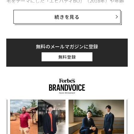
毛をテーマにした「エビバディBO」（2018年）や年齢
をテーマにした「グランマ」（同）といった楽曲を制作
するに至ったのか。
続きを見る
4月に開催された性感染症予防の啓発を目的とした音楽
イベント「BLUE HANDS TOKYO」（ネクイノ主催）の
開場で、音楽活動に込める想いを語った。
無料のメールマガジンに登録
無料登録
──
2011年にガールズバンド「HAPPY BIRTHDAY」の
ドラマーとしてデビューしたあっこゴリラさん。音楽の
道を志したきっかけを教えてください。
10代後半のころは「ゆくゆくはひとつの道に絞らないと
いけない」と思いつつも、どの道を選べば良いのか迷っ
パ
技
ていました。
無
“
防
シ
そんな中、高校時代にバンドに誘われて。初めてドラム
グ
を叩いてみたところ、他の道には目を向けられなくなる