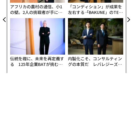
くらいにドラムに夢中になりました。
アフリカの農村の通信、小1
「コンディション」が成果を
の壁。2人の挑戦者が手にし
左右する――「BAKUNE」のTEN
た「次なる武器」
TIALが支える「挑戦者の明
──
「プロ」を意識したのはそのころから？
日」
いえ、昔からプロへのこだわりはなかったです。それよ
りも、いかに音楽で世間に私を“さらけ出せるか”が重要
でした。
伝統を礎に、未来を再定義す
内製化こそ、コンサルティン
る 125年企業BATが挑むス
グの本質だ レバレジーズが
今振り返れば、当時から好きなミュージシャンが「小さ
モークレスな未来
実践する、次世代ファームの
なライブハウスでカルト的な人気を誇る人たち」だった
全貌
からだと思います。私のルーツはそういったアングラな
音楽なので、いまだに商業的な成功にはあまり惹かれな
くて。
なので「HAPPY BIRTHDAY」時代は無理をしていました
ね。「自分をさらけ出す」とは真逆のスタンスでした。
ライブハウスで出会ったボーカル&ギターのきさと組ん
だポップス寄りのバンドで、すぐに音楽業界の方が私た