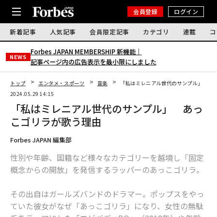
会員登録
ログイン
新着記事
人気記事
会員限定記事
カテゴリ
連載
コ
Forbes JAPAN MEMBERSHIP 新機能｜
NEWS
記事ページ内の広告表示を最小限にしました
トップ
エンタメ・スポーツ
音楽
「私はミレニアル世代のサンプル」 あ
2024.05.29 14:15
「私はミレニアル世代のサンプル」 あっ
こゴリラが歌う理由
Forbes JAPAN 編集部
性別や年齢、国籍など様々なカテゴリーを越境し「固定
概念からの開放」を発信するラッパーのあっこゴリラ。
その出自はガールズバンドのドラマー。ポップスをやっ
ていた彼女がなぜ「あっこゴリラ」になり、女性の無駄