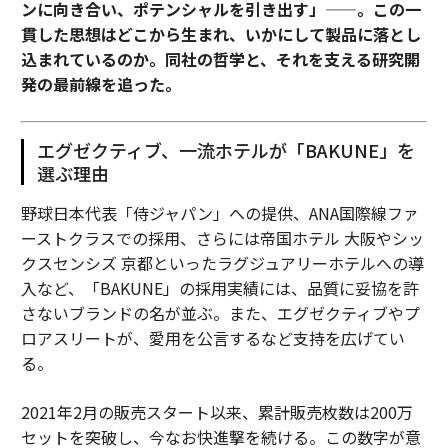
ンに向き合い、ポテンシャルを引き出す」——。この一
貫した思想はどこから生まれ、いかにして製品に落とし
込まれているのか。同社の哲学と、それを支える研究開
発の最前線を追った。
エグゼクティブ、一流ホテルが「BAKUNE」を
選ぶ理由
野球日本代表「侍ジャパン」への提供、ANA国際線ファ
ーストクラスでの採用、さらには帝国ホテル 大阪やシッ
クスセンシズ 京都といったラグジュアリーホテルへの導
入など、「BAKUNE」の採用実績には、品質に妥協を許
さないブランドの名が並ぶ。また、エグゼクティブやプ
ロアスリートが、愛用を公言するなど支持を広げてい
る。
2021年2月の販売スタート以来、累計販売枚数は200万
セットを突破し、今なお快進撃を続ける。この数字が意