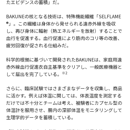
たエビデンスの蓄積」だ。
BAKUNEの核となる技術は、特殊機能繊維「SELFLAME
®」。この繊維は身体から発せられる遠赤外線を吸収
し、再び身体に輻射（熱エネルギーを放射）することで
血行を促進する。血行促進により筋肉のコリ等の改善、
疲労回復が促される仕組みだ。
科学的根拠に基づいて開発されたBAKUNEは、家庭用遠
赤外線血行促進衣自主基準をクリアし、一般医療機器と
※2
して届出を完了している。
さらに、臨床試験ではさまざまなデータを収集し、商品
に活かす。例えば体温に関しては、体表温度を測定する
だけでは不十分とチームは考え、被験者にカプセル型の
体温計を服用させ、腸内の深部体温をモニタリングして
生理学的データを蓄積している。