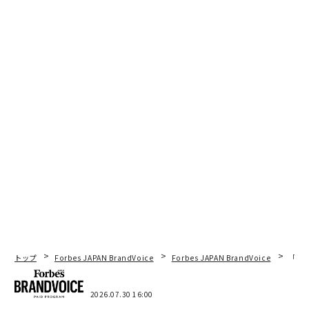
トップ
Forbes JAPAN BrandVoice
Forbes JAPAN BrandVoice
「コン
2026.07.30 16:00