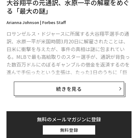
大谷翔平の元通訳、水原一平の解雇をめぐ
る「最大の謎」
Arianna Johnson | Forbes Staff
ロサンゼルス・ドジャースに所属する大谷翔平選手の通
訳、水原一平が米国時間3月20日に解雇されたことは、
日米に衝撃を与えたが、事件の真相は謎に包まれてい
る。MLBで最も高給取りのスター選手が、通訳が背負っ
た数百万ドルにのぼるギャンブルの借金を返済するのを
進んで手伝ったという主張は、たった1日のうちに「巨
額の窃盗」の疑惑へと変化した。
続きを見る
ロサンゼルス・タイムズ紙とESPNによれば、ドジャー
スは、大谷選手の代理人が通訳の水原が大谷選手の資金
を盗んでカリフォルニア州では違法とされるスポーツ賭
博を行ったと告発したことを受けて水原を解雇した。
無料のメールマガジンに登録
無料登録
水原はESPNの取材に自らを窮地に追い込んでしまった