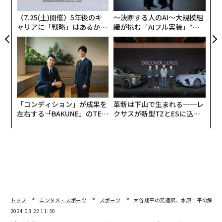
ン
〈7.25(土)開催〉5年後のキ
〜決断する人のAI〜大規模組
ャリアに「戦略」はあるか。
織が挑む「AIフル実装」“使
トップエグゼクティブのキャ
う”企業から“動く”企業へ【N
リアに触れる1日│CAREER S
TTドコモビジネス×PwC】
UMMIT 2026
「コンディション」が成果を
革新は下山で生まれる──レ
左右する――「BAKUNE」のTEN
クサスが新型TZとESに込め
TIALが支える「挑戦者の明
た「DISCOVER」の哲学
日」
トップ
エンタメ・スポーツ
スポーツ
大谷翔平の元通訳、水原一平の解雇
2024.03.22 11:30