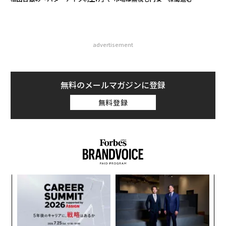
advertisement
無料のメールマガジンに登録
無料登録
挑
よっ
PA
目
の