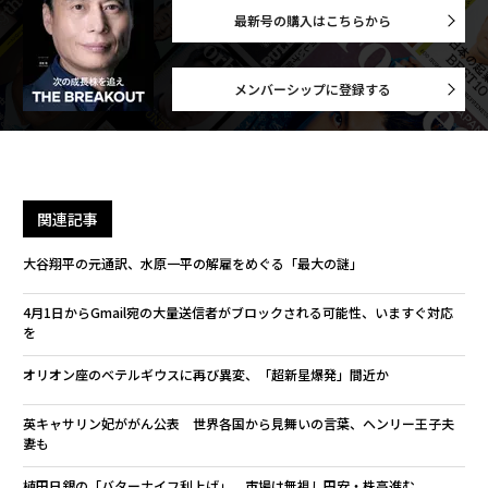
最新号の購入はこちらから
メンバーシップに登録する
関連記事
大谷翔平の元通訳、水原一平の解雇をめぐる「最大の謎」
4月1日からGmail宛の大量送信者がブロックされる可能性、いますぐ対応
を
オリオン座のベテルギウスに再び異変、「超新星爆発」間近か
英キャサリン妃ががん公表 世界各国から見舞いの言葉、ヘンリー王子夫
妻も
植田日銀の「バターナイフ利上げ」、市場は無視し円安・株高進む