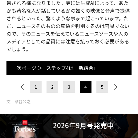
告される様になりました。更には生成AIによって、あた
かも著名な人が話しているかの如くの映像と音声で提供
されるといった、驚くような事まで起こっています。た
だ、ニュースそのものの真偽を判別するのは容易でない
ので、そのニュースを伝えているニュースソースや人の
メディアとしての品質には注意を払っておく必要がある
でしょう。
次ページ ＞
ステップ4は「新結合」
1
2
3
4
5
文＝茶谷公之
2026年9月号発売中