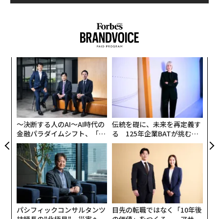
と述べ、損失が2022年末までに少なくとも100万ドルに
達し、その額がさらに膨らんだと語った。情報筋は、大
谷選手の口座から違法なブックメーカーとされる人物に
少なくとも450万ドル（約6億8000万円）が送金された
とESPNに語ったが、水原は大谷選手は賭けに関与して
内
いないと説明していた。
グ
実
挑
全
よっ
PA
〜決断する人のAI〜AI時代の
伝統を礎に、未来を再定義す
金融パラダイムシフト、「超
る 125年企業BATが挑むス
個別化」の核心 【MUFG×ウ
モークレスな未来
ェルスナビ×PwC】
パシフィックコンサルタンツ
目先の転職ではなく「10年後