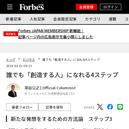
会員登録
ログイン
新着記事
人気記事
会員限定記事
カテゴリ
連載
コ
Forbes JAPAN MEMBERSHIP 新機能｜
NEWS
記事ページ内の広告表示を最小限にしました
トップ
ビジネス
誰でも「創造する人」になれる4ステップ
2024.04.01 09:15
誰でも「創造する人」になれる4ステップ
茶谷公之 | Official Columnist
オフィスちゃたに 代表取締役社長 CEO
著者フォロー
記事を保存
新たな発想をするための方法論 ステップ3