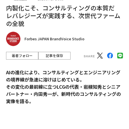
内製化こそ、コンサルティングの本質だ
レバレジーズが実践する、次世代ファーム
の全貌
Forbes JAPAN BrandVoice Studio
翻訳＝高橋信夫
著者フォロー
記事を保存
2026年9月号発売中
AIの進化により、コンサルティングとエンジニアリング
の境界線が急速に溶けはじめている。
その変化の最前線に立つLCGの代表・岩槻知秀とシニア
最新号の購入はこちらから
パートナー・内田秀一が、新時代のコンサルティングの
実像を語る。
メンバーシップに登録する
コンサルティングとエンジニアリング。明確に分断され
てきたふたつの領域が、AIの進化によって急速に境界を