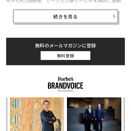
今から約2週間後、グーグルの新ルールが本格的に始動
し、大量の受信メールがブロックされるかもしれない。
この差し迫った重要な変更について、知っておくべきこ
続きを見る
とを以下に述べる。
大量メール送信者は4月1日までの対応が必要
無料のメールマガジンに登録
グーグルは2023年10月以降、新たな
メール送信者認証ルール
によって、Gmailアカウント宛
無料登録
メールの一部が拒否され、まとめて送信者に送り返され
ることを明確に宣言している。
グーグルのGmailセキュリティ・トラスト担当グループ
トマネージャーのニール・クマランは、「2024年から、
大量メールの送信者は送信メールを認証すること、受信
るか
伝
者がメールの配信登録を容易に解除できるようにするこ
、く
る
とおよび許容されるスパム率の閾値を下回ることが義務
モ
小1
革
づけられます」と
発表
した。
にし
ク
た「