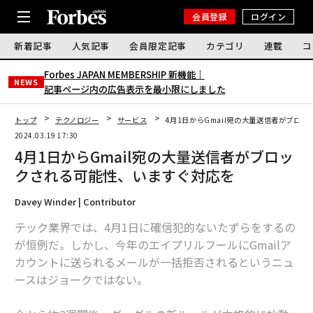
会員登録
ログイン
新着記事
人気記事
会員限定記事
カテゴリ
連載
コ
Forbes JAPAN MEMBERSHIP 新機能｜
NEWS
記事ページ内の広告表示を最小限にしました
トップ
テクノロジー
サービス
4月1日からGmail宛の大量送信者がブロ
2024.03.19 17:30
4月1日からGmail宛の大量送信者がブロッ
クされる可能性、いますぐ対応を
Davey Winder | Contributor
テック業界では、4月1日に確信犯的ないたずらをするの
が恒例だ。しかし、今年のエイプリルフールにGmailア
カウントに送られるメールが一括拒否されるというニュ
ースはジョークではない。