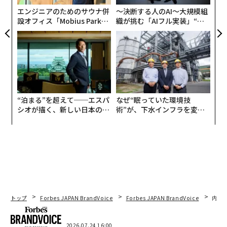
エンジニアのためのサウナ併
〜決断する人のAI〜大規模組
設オフィス「Mobius Park」
織が挑む「AIフル実装」“使
がオープン──タマディック
う”企業から“動く”企業へ【N
が健康経営を徹底する理由
TTドコモビジネス×PwC】
“泊まる”を超えて──エスパ
なぜ“眠っていた環境技
シオが描く、新しい日本のラ
術”が、下水インフラを変え
グジュアリー（前編）
たのか──産総研×月島JFE
アクアソリューションの10年
トップ
Forbes JAPAN BrandVoice
Forbes JAPAN BrandVoice
内製
2026.07.24 16:00