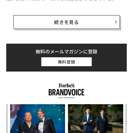
これらサービスを利用するには専用アンテナが必要だ
が、米国ではiPhone 14などによる通信衛星とのダイレ
続きを見る
クト通信のサービスがすでにはじまっており、日本でもa
uや楽天モバイルなどが2024年から2025年にかけて、ス
マホと衛星の直接通信を開始する予定だ。
無料のメールマガジンに登録
イーロン・マスク VS ジェフ・ベゾス
無料登録
A
顧客
pa
ア
な
の