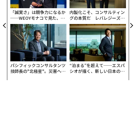
た
「誠実さ」は競争力になるか
内製化こそ、コンサルティン
左はファルコン9ロケット。右はその最頂部のカウリング内に格納された状態のス
──WEOYモナコで見た、く
グの本質だ レバレジーズが
ターリンク衛星。1度の打ち上げで最大60機が軌道上へリリースされる（ⒸSpace
ら寿司の経営哲学
実践する、次世代ファームの
X）
全貌
スペースXは2019年からスターリンク衛星の打ち上げを
開始し、すでに5000機以上の小型衛星が地球周回軌道上
に配備されている。当面は1万2000機の衛星が打ち上げ
られる予定であり、最終的には4万2000機まで拡張され
る可能性がある。
パシフィックコンサルタンツ
“泊まる”を超えて──エスパ
技師長の"北極星"。災害への
シオが描く、新しい日本のラ
無力感を乗り越え見つけた、
グジュアリー（前編）
スターリンクのサービスは、日本では2020年10月から開
防災一筋20年の答え
始された。アンテナ（513×383mm）を屋外に設置して
ルーターにつなぎ、PCに専用アプリをインストールすれ
ば即座にブロードバンドへの接続が可能。ユーザーのレ
ポートによれば、標準プランのダウンロード速度は100
Mbps前後、アップロードは10Mbps前後、遅延時間は30
ms前後なので、十分に快適な環境といえる。