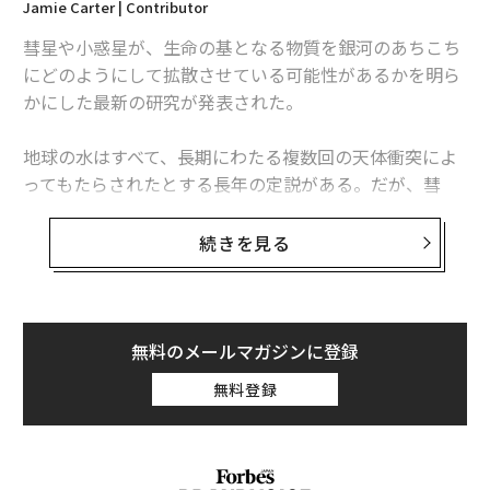
Jamie Carter | Contributor
2026年9月号発売中
彗星や小惑星が、生命の基となる物質を銀河のあちこち
にどのようにして拡散させている可能性があるかを明ら
最新号の購入はこちらから
かにした最新の研究が発表された。
地球の水はすべて、長期にわたる複数回の天体衝突によ
メンバーシップに登録する
ってもたらされたとする長年の定説がある。だが、彗
星・小惑星と惑星全般に関する仕組みを詳細に調べたの
は、今回の研究が初めてだ。彗星にはシアン化水素（HC
続きを見る
N）が含まれると見られており、2022年には小惑星リュ
ウグウの試料から元の状態を保ったアミノ酸やビタミン
関連記事
B3が検出されたため、この研究は時宜を得ている。これ
生命は「転々と移動する彗星」によって宇宙に拡散されている可能性
らはすべて、生命の構成要素となる物質だ。
無料のメールマガジンに登録
生命の起源
無料登録
スペースXの衛星通信「スターリンク」、2027年頃に分割しIPO実施か
英ケンブリッジ大学の研究チームは、彗星が生命の起源
11月末の満月「ビーバームーン」は日没後、オレンジ色に輝く姿を披露す
だと主張しているわけではない。学術専門誌の英国王立
る
協会紀要に15日付で掲載された最新論文で、研究チーム