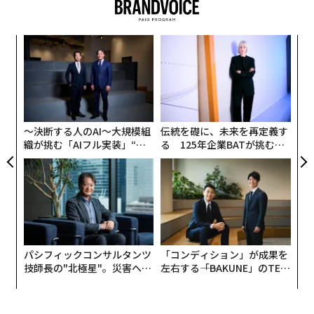
楽天モバイルも採用する「衛星ブロードバンド」企業ASTの実力
は彗星が生命の起源となる物質をどのようにして、そし
てどこに、もたらすことが可能かを、数理モデル技術を
「スターリンク」の売上高は年間14億ドル、想定を大きく下回る
目
用いて調べた。
の
ン
Amazon/アマゾン
iPhone
宇宙
SpaceX/スペースX
ア
第一に、彗星は低速で進む必要がある。彗星や小惑星の
タグ：
の
衛星通信
楽天モバイル
プロジェクト・カイパー
au
速度が大きいと、惑星に衝突する衝撃が非常に大きいた
た
め、衝突で生じる大量の熱により、生命に不可欠な分子
〜決断する人のAI〜大規模組
伝統を礎に、未来を再定義す
が破壊されてしまう。研究チームによると、上限値は秒
織が挑む「AIフル実装」“使
る 125年企業BATが挑むス
advertisement
速約15kmだが、これはかなり可能性の低い数値のよう
う”企業から“動く”企業へ【N
モークレスな未来
TTドコモビジネス×PwC】
に思われる。
「転々」とする彗星
研究チームによれば、彗星が十分に減速できるのは、惑
星の周回軌道に引き寄せられては離れ、また別の惑星に
パシフィックコンサルタンツ
「コンディション」が成果を
接近・通過を繰り返し、惑星間を「転々」と移動する場
技師長の"北極星"。災害への
左右する――「BAKUNE」のTEN
無力感を乗り越え見つけた、
TIALが支える「挑戦者の明
合に限られる。彗星はこの間に減速し、最終的に1つの
防災一筋20年の答え
日」
惑星に衝突する。これが起こる可能性があるのは、複数