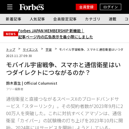
会員登録
ログイン
新着記事
人気記事
会員限定記事
カテゴリ
連載
コ
Forbes JAPAN MEMBERSHIP 新機能｜
NEWS
記事ページ内の広告表示を最小限にしました
トップ
サイエンス
宇宙
モバイル宇宙戦争、スマホと通信衛星はいつダイ
2023.11.27 09:30
モバイル宇宙戦争、スマホと通信衛星はい
つダイレクトにつながるのか？
鈴木喜生 | Official Columnist
フリー編集者
通信衛星と直接つながるスペースXのブロードバンドサ
ービス「スターリンク」。その契約者数が2023年9月に2
00万人を突破した。これに対抗すべくアマゾンは、通信
衛星「カイパー」の試験機の打ち上げを2023年10月に開
始。2024年にはサービスを開始しようとしている。