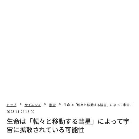
アンテナやルーターなどの専用キット（税込5万5000
円）を初期投資として購入する必要があり、標準プラン
（レジデンタルプラン）は月額税込6600円（データ無制
限）。アンテナを自宅に固定せず、他所に移動して使用
できるプラン（ロームプラン、月額税込9900円～）もあ
り、2023年7月には船舶上で使用（ボートプラン、月額
税込3万3408円）することが日本でも可能になった。サ
ービスを使用しない場合には一時的に契約を解除した
り、即座に再開することもできる。
なぜ低軌道に衛星を投入するの
次ページ ＞
か？
トップ
サイエンス
宇宙
生命は「転々と移動する彗星」によって宇宙に拡
1
2
3
4
2023.11.24 15:00
生命は「転々と移動する彗星」によって宇
編集＝安井克至
宙に拡散されている可能性