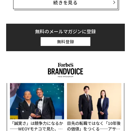
た。効率や正解の先にあるもの。意味をつくること。人
続きを見る
と人のつながりを編み直すこと。2日間の議論から浮か
び上がった、次の時代の「OS」をレポートする。
本記事は、「生命・社会・未来」をテーマにしたセッシ
無料のメールマガジンに登録
ョンについて。登壇者は、宮田裕章（慶應義塾大学 医学
無料登録
部教授 / 大阪・関西万博 テーマ事業プロデューサー）、
立石郁雄（ヒューマン・ルネッサンス研究所 代表取締役
社長）、滝戸ドリタ（アーティスト / 東京大学大学院 学
際情報学府）。モデレーターは瀧口友里奈（経済キャス
ター）。
「
1970年の大阪万博で、人々が長蛇の列をなしたのは「月
左右
の石」の前だった。38万キロメートル先から届いた欠
T
〈7
日
片。そこに人類は「進歩」という物語を確認しようとし
ャ
ていた。
ト
リア
「誠実さ」は競争力になるか
目先の転職ではなく「10年後
UM
あれから55年。2025年の万博で人々の心を動かしたの
──WEOYモナコで見た、く
の価値」をつくる──アサイ