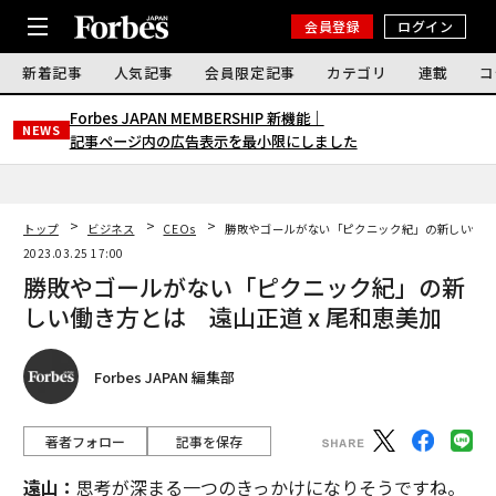
会員登録
ログイン
新着記事
人気記事
会員限定記事
カテゴリ
連載
コ
Forbes JAPAN MEMBERSHIP 新機能｜
NEWS
記事ページ内の広告表示を最小限にしました
トップ
ビジネス
CEOs
勝敗やゴールがない「ピクニック紀」の新しい働き方
2023.03.25 17:00
勝敗やゴールがない「ピクニック紀」の新
しい働き方とは 遠山正道 x 尾和恵美加
Forbes JAPAN 編集部
著者フォロー
記事を保存
遠山：
思考が深まる一つのきっかけになりそうですね。