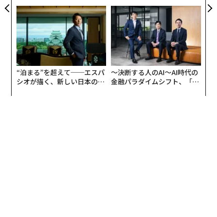
は、数万人が同時に見つめた夕日だったという。月の石
ら寿司の経営哲学
ンの長期伴走型支援とは
が「答え合わせ」だとすれば、夕日は「問いかけ」だ。
見る人の数だけ、そこには異なる未来が浮かんでいたは
ずだから。
大阪・関西万博のテーマ事業プロデューサーを務めた宮
“泊まる”を超えて──エスパ
〜決断する人のAI〜AI時代の
田裕章は、この変化をこう語る。
シオが描く、新しい日本のラ
金融パラダイムシフト、「超
グジュアリー（前編）
個別化」の核心 【MUFG×ウ
ェルスナビ×PwC】
「様々なパビリオンがひしめき合いながらも、多様にし
て一つに響き合う未来。それが今回の万博のコンセプト
でした。夕方には、夕陽を数万人が一斉に見るわけで
す。そのとき、それぞれが別の未来を見ているけれど、
どこかで繋がっているという感覚を得る。それが『共
鳴』なんです」
データサイエンティストとして医療や社会システムの設
計に携わってきた宮田が、「共鳴」という感覚的な言葉
を選んだことが印象的だった。数字で測れないものの価