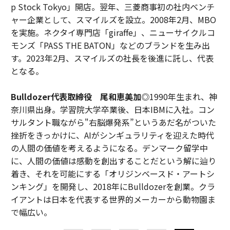
p Stock Tokyo」開店。翌年、三菱商事初の社内ベンチ
ャー企業として、スマイルズを設立。2008年2月、MBO
を実施。ネクタイ専門店「giraffe」、ニューサイクルコ
モンズ「PASS THE BATON」などのブランドを生み出
す。2023年2月、スマイルズの社長を後進に託し、代表
となる。
Bulldozer代表取締役 尾和恵美加◎
1990年生まれ、神
奈川県出身。学習院大学卒業後、日本IBMに入社。コン
サルタント職ながら"右脳爆発系”というあだ名がついた
挫折をきっかけに、AIがシンギュラリティを迎えた時代
の人間の価値を考えるようになる。デンマーク留学中
に、人間の価値は感動を創出することだという解に辿り
着き、それを可能にする「オリジンベースド・アートシ
ンキング」を開発し、2018年にBulldozerを創業。クラ
イアントは日本を代表する世界的メーカーから動物園ま
で幅広い。