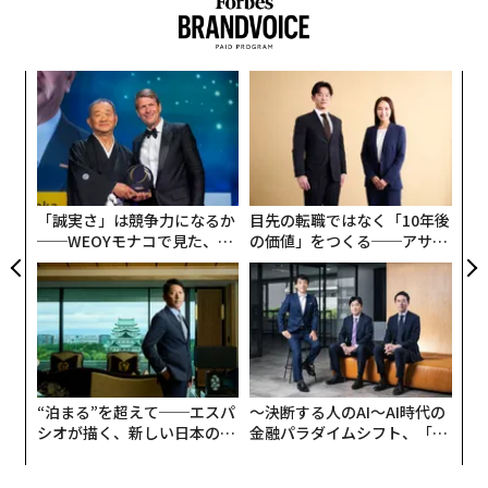
「
左右
T
〈7
日
ャ
ト
リア
「誠実さ」は競争力になるか
目先の転職ではなく「10年後
UM
──WEOYモナコで見た、く
の価値」をつくる──アサイ
ら寿司の経営哲学
ンの長期伴走型支援とは
“泊まる”を超えて──エスパ
〜決断する人のAI〜AI時代の
シオが描く、新しい日本のラ
金融パラダイムシフト、「超
グジュアリー（前編）
個別化」の核心 【MUFG×ウ
ェルスナビ×PwC】