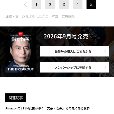
1
2
3
4
5
構成・文＝ひらばやしふさこ 写真＝若原瑞昌
2026年9月号発売中
最新号の購入はこちらから
メンバーシップに登録する
関連記事
AmazonのSTEM女性が導く「文系・理系」その先にある世界