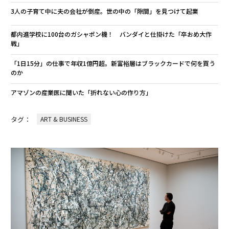
3人の子育て中に夫の会社が倒産。世の中の「隙間」を見つけて起業
都内進学校に100台のガシャポン機！ バンダイと仕掛けた「卒おめ大作
戦」
「1日15分」の仕事で年収1億円超。新富裕層はブラックカードで何を買う
のか
アマゾンの産業医に聞いた「折れない心の作り方」
タグ：
ART & BUSINESS