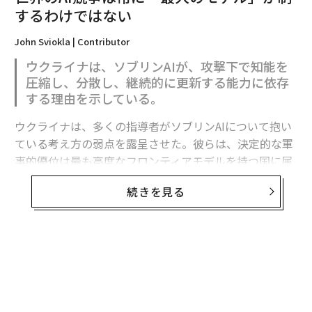
するわけではない
2026年9月号発売中
John Sviokla | Contributor
ウクライナは、ソブリンAIが、攻撃下で知能を
最新号の購入はこちらから
圧縮し、分散し、継続的に更新する能力に依存
する理由を示している。
メンバーシップに登録する
ウクライナは、多くの指導者がソブリンAIについて抱い
ている考え方の弱点を露呈させた。彼らは、決定的な軍
事的優位は最も高度なフロンティアモデルを持つ国に属
すると想定している。
続きを見る
関連記事
フロンティア能力は極めて重要である。だがウクライナ
対戦車地雷積んだロシア軍小型車にドローン攻撃、破滅的結果に
の経験が示すのは、それが軍事的優位の始まりにすぎ
ず、完成形ではないということだ。
ウクライナ軍の誘導滑空爆弾にロシアも電波妨害で対抗 補完の航法シス
テムが鍵に
有用な戦略モデルは次のように表せる。
ウクライナ軍の鉄条網防御がロ軍T-90戦車を止める 破れも地上ロボが即
座に修復