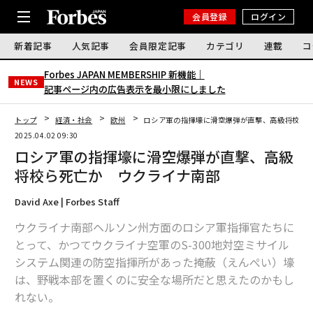
会員登録
ログイン
新着記事
人気記事
会員限定記事
カテゴリ
連載
コ
Forbes JAPAN MEMBERSHIP 新機能｜
NEWS
記事ページ内の広告表示を最小限にしました
トップ
経済・社会
欧州
ロシア軍の指揮壕に滑空爆弾が直撃、高級将校ら
2025.04.02 09:30
ロシア軍の指揮壕に滑空爆弾が直撃、高級
将校ら死亡か ウクライナ南部
David Axe | Forbes Staff
ウクライナ南部ヘルソン州方面のロシア軍指揮官たちに
とって、かつてウクライナ空軍のS-300地対空ミサイル
システム関連の防空指揮所があった掩蔽（えんぺい）壕
は、野戦本部を置くのに安全な場所だと思えたのかもし
れない。