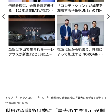
伝統を礎に、未来を再定義す
「コンディション」が成果を
る 125年企業BATが挑むス
左右する――「BAKUNE」のTEN
モークレスな未来
TIALが支える「挑戦者の明
日」
革新は下山で生まれる──レ
挑戦は個から始まり、共創に
クサスが新型TZとESに込め
よって加速する NORQAIN JA
た「DISCOVER」の哲学
PAN 特別座談会
トップ
テクノロジー
AI
世界のAI競争は常に「最大のモデル」が制するわ
翻訳・編集＝江戸伸禎
2026.08.08 10:39
世界のAI競争は常に「最大のモデル」が制