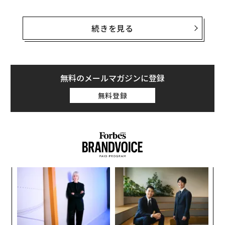
というのも、ほとんどが地下に隠れているうえ、おそら
く堅固な扉もしつらえられていたからだ。
続きを見る
しかし、米国設計の精密誘導弾を搭載できるように改修
されたウクライナ空軍のMiG-29戦闘機にとって、それは
たんなる目標のひとつにすぎなかった。3月31日かその
無料のメールマガジンに登録
少し前、超音速機であるMiG-29の一機がこの掩蔽壕に向
無料登録
けてGBU-62滑空爆弾を
投下した
。有翼の爆弾は壕の扉
を突き抜けたようだ。
ナ併
ア
k」
の
ック
た
“
由
オ
ジ