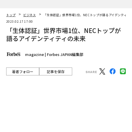
magazine | Forbes JAPAN編集部
著者フォロー
記事を保存
NEC代表取締役 執行役員社長 兼 CEOの森田隆之
2018年、米国のロサンゼルス郡保安局（LASD）が犯罪
捜査用に、指紋・掌紋・顔・虹彩という複数の生体情報
を活用して個人を識別するシステムを導入した。これ
は、カリフォルニア州司法省や米連邦捜査局（FBI）を
含んだ州や連邦の多数のデータベースにも接続されてい
る。まさに世界最大級と言える犯罪捜査向け生体認証シ
ステムを担当しているのがNECだ。
advertisement
実は、40年以上にわたって生体認証技術の開発を進めて
きたNECは、この分野のパイオニアだ。同社の生体認証