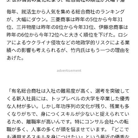
毎年、就活生から人気を集める総合商社のランキング
が、大幅にダウン。三菱商事は昨年の5位から今年31
位、三井物産は昨年の8位から今年33位、伊藤忠商事は
昨年の6位から今年72位へと大きく順位を下げた。ロシ
アによるウクライナ侵攻などの地政学的リスクによる業
績への影響も考えられるが、竹内氏はもう一つの理由を
あげた。
advertisement
「有名総合商社は入社の難易度が高く、選考を突破して
くる新入社員には、トップレベルの大学を卒業した優秀
な人材が多い。しかし年功序列の文化が残り、残業も多
くなりがちで、身につくスキルが少ないと捉えられてい
るため、離職率が高いんです。特にコンサル会社への転
職が多く、人事の多くが頭を悩ませています。『どこで
も通用するスキルを身につけたい』という最近の優秀な