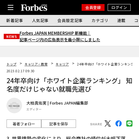
会員登録
ログイン
新着記事
人気記事
会員限定記事
カテゴリ
連載
コ
Forbes JAPAN MEMBERSHIP 新機能｜
NEWS
記事ページ内の広告表示を最小限にしました
トップ
キャリア・教育
キャリア
24年卒向け「ホワイト企業ランキング」
2023.02.17 09:30
24年卒向け「ホワイト企業ランキング」 知
名度だけじゃない就職先選び
大柏真佑実 | Forbes JAPAN編集部
エディター
著者フォロー
記事を保存
3. 世界情勢の変化により、総合商社の順位が大幅下落