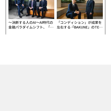
〜決断する人のAI〜AI時代の
「コンディション」が成果を
金融パラダイムシフト、「超
左右する――「BAKUNE」のTEN
個別化」の核心 【MUFG×ウ
TIALが支える「挑戦者の明
ェルスナビ×PwC】
日」
トップ
ビジネス
「生体認証」世界市場1位、NECトップが語るアイデンティテ
2023.02.17 17:00
「生体認証」世界市場1位、NECトップが
語るアイデンティティの未来