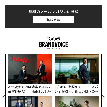
無料のメールマガジンに登録
無料登録
〈7
ャ
ト
革
リア
ク
UM
た「
AIが変えるのは効率ではなく
“泊まる”を超えて──エスパ
顧客体験だ──HubSpot Ja
シオが描く、新しい日本のラ
panが語る「Grow Better」
グジュアリー（前編）
な組織のつくり方