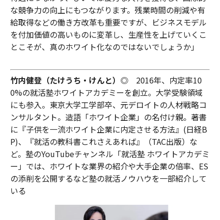
な競争力の向上にもつながります。残業時間の削減や有
給取得などの働き方改革も重要ですが、ビジネスモデル
を付加価値の高いものに変革し、生産性を上げていくこ
とこそが、真のホワイト化なのではないでしょうか」
竹内健登（たけうち・けんと）◎
2016年、内定率10
0%の就活塾ホワイトアカデミーを創立。大学受験領域
にも参入。東京大学工学部卒、元デロイトの人材戦略コ
ンサルタント。造語「ホワイト企業」の名付け親。著書
に『子供を一流ホワイト企業に内定させる方法』(日経B
P)、『就活の教科書これさえあれば』（TAC出版）な
ど。塾のYouTubeチャンネル「就活塾 ホワイトアカデミ
ー」では、ホワイトな業界の紹介や大手企業の倍率、ES
の添削を公開するなど塾の就活ノウハウを一部紹介して
いる