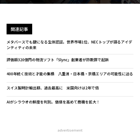
関連記事
メタバースでも鍵になる生体認証。世界市場1位、NECトップが語るアイデ
ンティティの未来
評価額320億円の物流ソフト「Slync」創業者が詐欺罪で起訴
400年続く技術と才能の集積 八重洲・日本橋・京橋エリアの可能性に迫る
スイス製時計輸出額、過去最高に 米国向けは2年で倍
AIがシラウオの鮮度を判別。価値を高めて商機を拡大！
advertisement