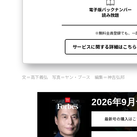
文＝高下義弘 写真＝ヤン・ブース 編集＝神吉弘邦
2026年9
最新号の購入はこ