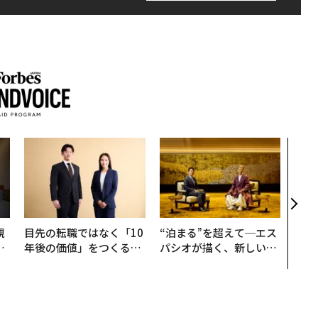
「誠
るか
見た
学
規
目先の転職ではなく「10
“泊まる”を超えて─エス
実
年後の価値」をつくる─
パシオが描く、新しい日
動
─アサインの長期伴走型
本のラグジュアリー（中
モ
支援とは
編）