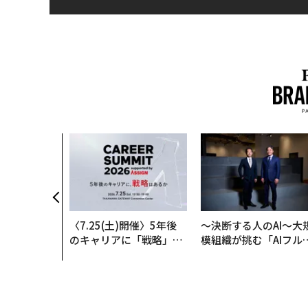
〈7.25(土)開催〉5年後
〜決断する人のAI〜大
のキャリアに「戦略」は
模組織が挑む「AIフル
あるか。トップエグゼク
装」“使う”企業から“
ティブのキャリアに触れ
く”企業へ【NTTドコ
る1日│CAREER SUMMI
ビジネス×PwC】
T 2026