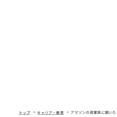
トップ
キャリア・教育
アマゾンの産業医に聞いた
キャリア・教育
2019.03.06 07:00
アマゾンの産業医に聞い
Forbes JAPAN 編集部
著