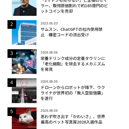
ラー、取得原価割れで約165億円のビ
ットコインを売却
2023.05.03
サムスン、ChatGPTの社内使用禁
止 機密コードの流出受け
2026.08.06
栄養ドリンク成分の定番タウリンに
「老化細胞」を除去するメカニズム
を発見
2026.08.05
ドローンからロボットが降下、ウク
ライナが世界初の「無人空挺強襲」
を遂行
2026.08.06
思わず吹き出す「かわいさ」、世界
最高のペット写真賞2026入選作品