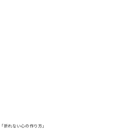
「折れない心の作り方」
た「折れない心の作り方」
者フォロー
記事を保存