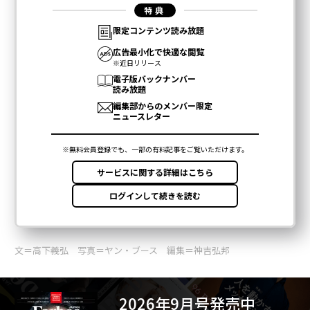
文＝高下義弘 写真＝ヤン・ブース 編集＝神吉弘邦
2026年9月号発売中