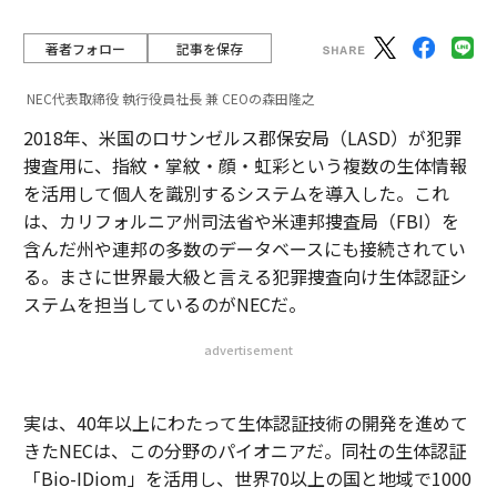
著者フォロー
記事を保存
NEC代表取締役 執行役員社長 兼 CEOの森田隆之
2018年、米国のロサンゼルス郡保安局（LASD）が犯罪
捜査用に、指紋・掌紋・顔・虹彩という複数の生体情報
を活用して個人を識別するシステムを導入した。これ
は、カリフォルニア州司法省や米連邦捜査局（FBI）を
含んだ州や連邦の多数のデータベースにも接続されてい
る。まさに世界最大級と言える犯罪捜査向け生体認証シ
ステムを担当しているのがNECだ。
advertisement
実は、40年以上にわたって生体認証技術の開発を進めて
きたNECは、この分野のパイオニアだ。同社の生体認証
「Bio-IDiom」を活用し、世界70以上の国と地域で1000