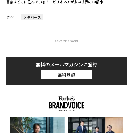
富豪はどこに住んでいる？ ビリオネアが多い世界の10都市
タグ：
メタバース
advertisement
無料のメールマガジンに登録
無料登録
果を
挑
EN
よっ
明
PA