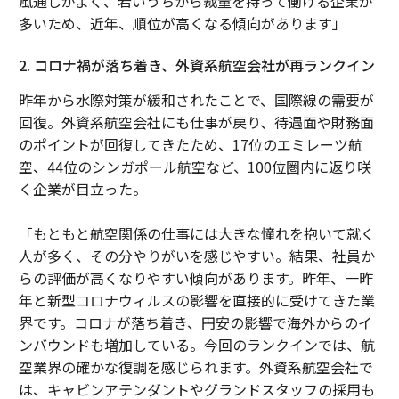
風通しがよく、若いうちから裁量を持って働ける企業が
多いため、近年、順位が高くなる傾向があります」
2. コロナ禍が落ち着き、外資系航空会社が再ランクイン
昨年から水際対策が緩和されたことで、国際線の需要が
回復。外資系航空会社にも仕事が戻り、待遇面や財務面
のポイントが回復してきたため、17位のエミレーツ航
空、44位のシンガポール航空など、100位圏内に返り咲
く企業が目立った。
「もともと航空関係の仕事には大きな憧れを抱いて就く
人が多く、その分やりがいを感じやすい。結果、社員か
らの評価が高くなりやすい傾向があります。昨年、一昨
年と新型コロナウィルスの影響を直接的に受けてきた業
界です。コロナが落ち着き、円安の影響で海外からのイ
ンバウンドも増加している。今回のランクインでは、航
空業界の確かな復調を感じられます。外資系航空会社で
は、キャビンアテンダントやグランドスタッフの採用も