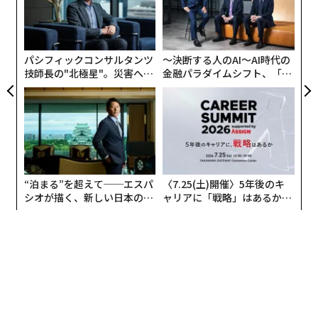
内
グ
実
全
パシフィックコンサルタンツ
〜決断する人のAI〜AI時代の
技師長の"北極星"。災害への
金融パラダイムシフト、「超
無力感を乗り越え見つけた、
個別化」の核心 【MUFG×ウ
防災一筋20年の答え
ェルスナビ×PwC】
“泊まる”を超えて──エスパ
〈7.25(土)開催〉5年後のキ
シオが描く、新しい日本のラ
ャリアに「戦略」はあるか。
グジュアリー（前編）
トップエグゼクティブのキャ
リアに触れる1日│CAREER S
UMMIT 2026