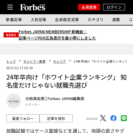
会員登録
ログイン
新着記事
人気記事
会員限定記事
カテゴリ
連載
コ
Forbes JAPAN MEMBERSHIP 新機能｜
NEWS
記事ページ内の広告表示を最小限にしました
トップ
キャリア・教育
キャリア
24年卒向け「ホワイト企業ランキング」
2023.02.17 09:30
24年卒向け「ホワイト企業ランキング」 知
名度だけじゃない就職先選び
大柏真佑実 | Forbes JAPAN編集部
エディター
著者フォロー
記事を保存
就職試験ではケース面接などを通して、地頭の良さやグ