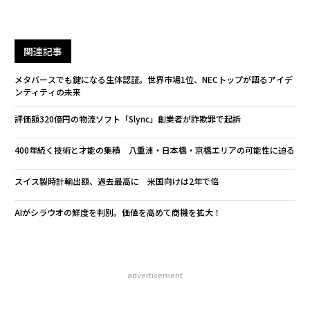
関連記事
メタバースでも鍵になる生体認証。世界市場1位、NECトップが語るアイデ
ンティティの未来
評価額320億円の物流ソフト「Slync」創業者が詐欺罪で起訴
400年続く技術と才能の集積 八重洲・日本橋・京橋エリアの可能性に迫る
スイス製時計輸出額、過去最高に 米国向けは2年で倍
AIがシラウオの鮮度を判別。価値を高めて商機を拡大！
advertisement