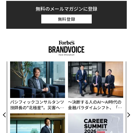
無料のメールマガジンに登録
無料登録
果を
挑
EN
よっ
明
PA
内
グ
実
全
パシフィックコンサルタンツ
〜決断する人のAI〜AI時代の
技師長の"北極星"。災害への
金融パラダイムシフト、「超
無力感を乗り越え見つけた、
個別化」の核心 【MUFG×ウ
防災一筋20年の答え
ェルスナビ×PwC】