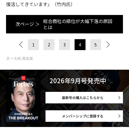
復活してきています」（竹内氏）
総合商社の順位が大幅下落の原因
次ページ ＞
とは
1
2
3
4
5
文＝大柏 真佑実
2026年9月号発売中
最新号の購入はこちらから
メンバーシップに登録する