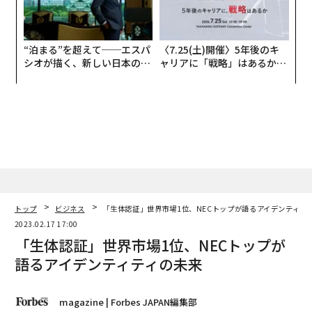
“泊まる”を超えて──エスパ
〈7.25(土)開催〉5年後のキ
シオが描く、新しい日本のラ
ャリアに「戦略」はあるか。
グジュアリー（前編）
トップエグゼクティブのキャ
リアに触れる1日│CAREER S
UMMIT 2026
トップ
ビジネス
「生体認証」世界市場1位、NECトップが語るアイデンティテ
2023.02.17 17:00
「生体認証」世界市場1位、NECトップが
語るアイデンティティの未来
magazine | Forbes JAPAN編集部