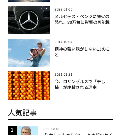
2022.01.05
メルセデス・ベンツに発火の
恐れ、80万台に影響の可能性
2017.10.04
精神の強い親がしない13のこ
と
2021.01.21
今、ロサンゼルスで「干し
柿」が絶賛される理由
人気記事
2026.08.06
「1サトシも売らない」と主張のセイ