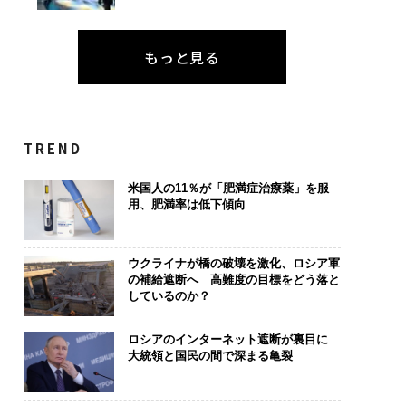
もっと見る
TREND
米国人の11％が「肥満症治療薬」を服
用、肥満率は低下傾向
ウクライナが橋の破壊を激化、ロシア軍
の補給遮断へ 高難度の目標をどう落と
しているのか？
ロシアのインターネット遮断が裏目に
大統領と国民の間で深まる亀裂