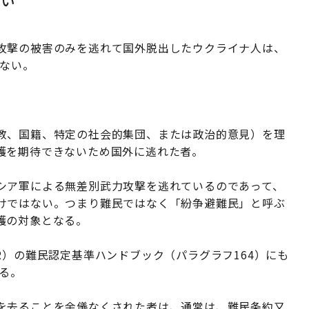
ない
攻撃の被害のみを逃れて国外脱出したウクライナ人は、
はない。
教、国籍、特定の社会的集団、または政治的意見）を理
護を期待できないため国外に逃れた者。
シア軍による無差別武力攻撃を逃れているのであって、
けではない。つまり難民ではなく「紛争避難民」と呼ぶ
護の対象となる。
R）の難民認定基準ハンドブック（パラグラフ164）にも
いる。
を去ることを余儀なくされた者は、通常は、難民条約又