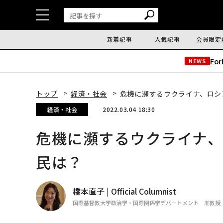
新着記事
人気記事
会員限定
Fo
NEWS
トップ
経済・社会
危機に瀕するウクライナ、ロシ
経済・社会
2022.03.04 18:30
危機に瀕するウクライナ
民は？
橋本直子 | Official Columnist
国際基督教大学政治学・国際関係学デパートメント 准教授