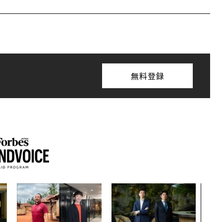
無料登録
挑戦
創に
QAI