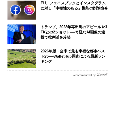
EU、フェイスブックとインスタグラム
に対し「中毒性のある」機能の削除命令
トランプ、2028年再出馬のアピールやJ
FKとの2ショット──奇怪なAI画像の連
投で批判派を冷笑
2026年版・全米で最も幸福な都市ベス
ト25──WalletHub調査による最新ラン
キング
Recommended by