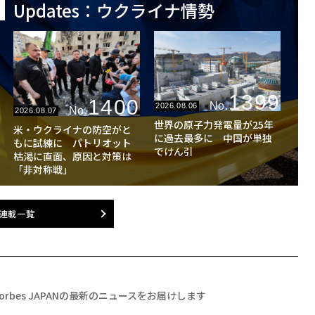
Updates：ウクライナ情勢
1399
1400
No.
2026.08.06
No.
2026.08.07
世界の原子力発電量が25年
米・ウクライナの防空がと
に過去最多に 中国が単独
もに試練に パトリオット
でけん引
枯渇に直面、原因と対策は
「非対称戦」
連載一覧
Forbes JAPANの最新のニュースをお届けします