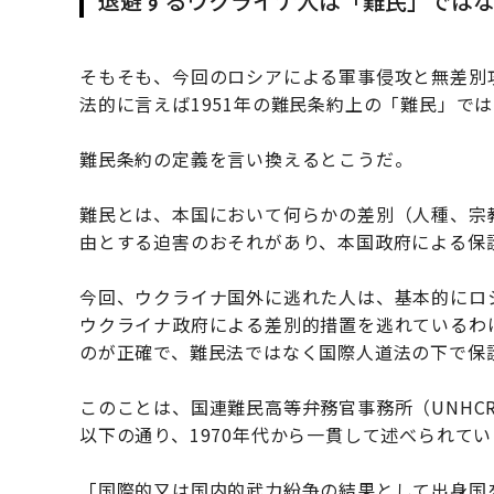
退避するウクライナ人は「難民」では
そもそも、今回のロシアによる軍事侵攻と無差別
法的に言えば1951年の難民条約上の「難民」で
難民条約の定義を言い換えるとこうだ。
難民とは、本国において何らかの差別（人種、宗
由とする迫害のおそれがあり、本国政府による保
今回、ウクライナ国外に逃れた人は、基本的にロ
ウクライナ政府による差別的措置を逃れているわ
のが正確で、難民法ではなく国際人道法の下で保
このことは、国連難民高等弁務官事務所（UNHC
以下の通り、1970年代から一貫して述べられて
「国際的又は国内的武力紛争の結果として出身国