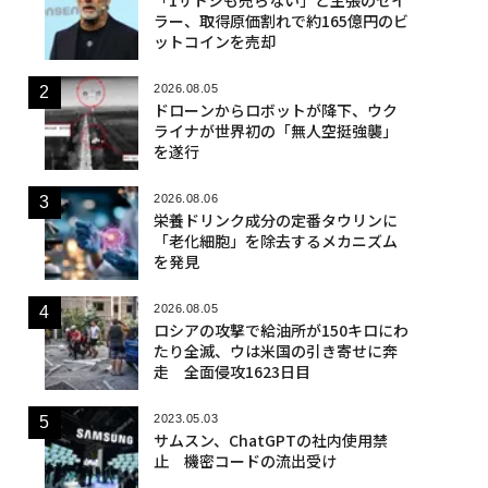
ラー、取得原価割れで約165億円のビ
ットコインを売却
2026.08.05
ドローンからロボットが降下、ウク
ライナが世界初の「無人空挺強襲」
を遂行
2026.08.06
栄養ドリンク成分の定番タウリンに
「老化細胞」を除去するメカニズム
を発見
2026.08.05
ロシアの攻撃で給油所が150キロにわ
たり全滅、ウは米国の引き寄せに奔
走 全面侵攻1623日目
2023.05.03
サムスン、ChatGPTの社内使用禁
止 機密コードの流出受け