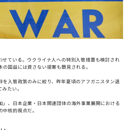
わせている。ウクライナ人への特別入管措置も検討され
本の国益には資さない提案も散見される。
非を入管政策のみに絞り、昨年夏頃のアフガニスタン退
てみたい。
加」、日本企業・日本関連団体の海外事業展開における
の中核的視点だ。