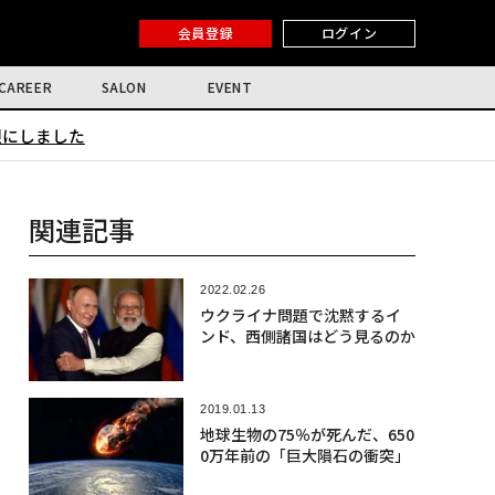
会員登録
ログイン
CAREER
SALON
EVENT
限にしました
関連記事
2022.02.26
ウクライナ問題で沈黙するイ
ンド、西側諸国はどう見るのか
2019.01.13
地球生物の75％が死んだ、650
0万年前の「巨大隕石の衝突」