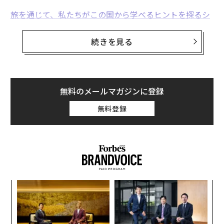
旅を通じて、私たちがこの国から学べるヒントを探るシ
リーズ
。第2回は、働きながら子育てをしているフィンエアーP
続きを見る
Rのディレクターに聞いた、女性の働きやすさについ
て。
無料のメールマガジンに登録
フィンランドの首都ヘルシンキと日本（成田、中部、関
無料登録
西、福岡）を結ぶ直行便は、9時間半。「日本とヨーロ
ッパの100都市以上をつなぐフライト」がキャッチコピ
ーのフィンエアーが飛んでいる。
後ろめたくて同僚にもあまり伝えていないのだが、往き
は人生初のビジネスクラスに乗るチャンスをいただき、
快適そのものだった。午前10時前に成田空港を出発し
“
シ
て、時差は−6時間なので、ヘルシンキには同日昼ごろ到
グ
着した。
目
の