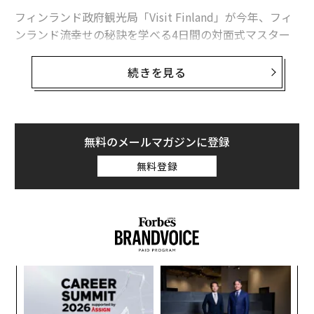
もに退職するケースが多く、フィンエアーで出会った
フィンランド政府観光局「Visit Finland」が今年、フィ
「お母さん」のようなフライトアテンダントは少ないよ
ンランド流幸せの秘訣を学べる4日間の対面式マスター
うだ。
クラスへの参加者を募集したところ、15万件もの申し込
みが世界中から殺到した。そのときに残念ながら選ばれ
続きを見る
フィンエアーでは、どのように働きながら子育てをする
なかった人に今回、いい知らせがある。オンライン版マ
女性をサポートしているのだろうか。ヘルシンキに到着
スタークラス「
Find Your Inner Finn
（内なるフィンラン
した夜、フィンエアーのメディアリレーションズ・PRデ
ド人を見つけよう）」が始まったのだ。
ィレクター、パイヴェット・タルクイストに話を聞い
無料のメールマガジンに登録
た。
このマスタークラスは、フィンランド人がどのようなラ
無料登録
イフスタイルを選択して充足感を得ているのかを深く掘
次ページ ＞
子育ては家族が決めること
り下げる内容だ。フィンランド人の幸福の柱となってい
る4つのテーマ、「食とウェルビーイング」「健康とバ
ランス」「デザインと日常」「自然とライフスタイル」
1
2
3
4
に基づき、各分野のウェルネス専門家によるレッスンが
行われる。
文＝督あかり 写真＝Aleksi Poutala
挑
よっ
PA
目