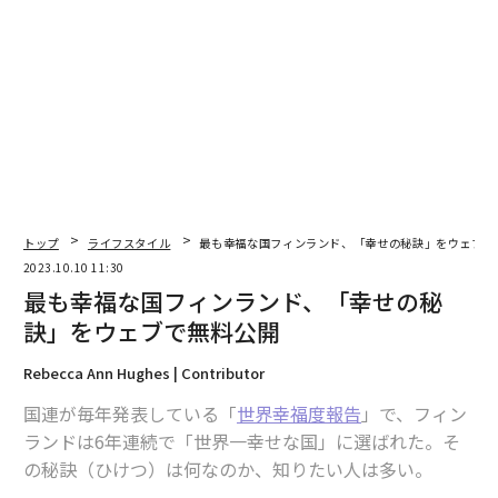
手伝ってくれたり、昼食を食べられなかった私に「おに
ぎりとスープはどう？」と声を掛けてくれたりした。あ
る意味、母親と接するような安心感があった。
私の友人の1人に、高校時代からフライトアテンダント
に憧れていて、大学時代もその道一直線に進み、夢を実
現させた女性がいる。彼女からは、フライトアテンダン
トのヘアースタイルは、長髪の場合はお団子ヘアーにし
てネットを被せる。メイクにも細かい決まりがあり、研
トップ
ライフスタイル
最も幸福な国フィンランド、「幸せの秘訣」をウェブで
修でその方法を教わった、と聞いたことがある。
2023.10.10 11:30
最も幸福な国フィンランド、「幸せの秘
彼女は、フライトアテンダントとして、機内での安全を
訣」をウェブで無料公開
守り、旅客をもてなす仕事は忙しいが、やりがいと使命
感があると話していた。しかし、結婚を機に、20代半ば
Rebecca Ann Hughes | Contributor
で仕事を辞した。高校時代から「お母さんキャラ」と言
国連が毎年発表している「
世界幸福度報告
」で、フィン
われていた彼女は、いま子供に恵まれて幸せそうだ。
ランドは6年連続で「世界一幸せな国」に選ばれた。そ
の秘訣（ひけつ）は何なのか、知りたい人は多い。
尊重すべき彼女の選択だが、日本ではまだまだ結婚とと