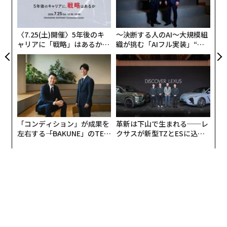
2026年9月号発売中
の
ン
最新号の購入はこちらから
〈7.25(土)開催〉5年後のキ
〜決断する人のAI〜大規模組
ャリアに「戦略」はあるか。
織が挑む「AIフル実装」“使
トップエグゼクティブのキャ
う”企業から“動く”企業へ【N
リアに触れる1日│CAREER S
TTドコモビジネス×PwC】
メンバーシップに登録する
UMMIT 2026
「コンディション」が成果を
革新は下山で生まれる──レ
関連記事
左右する――「BAKUNE」のTEN
クサスが新型TZとESに込め
TIALが支える「挑戦者の明
た「DISCOVER」の哲学
ハーブを摘み、生きる喜びと働き方を考えた｜フィンランド幸せ哲学 vol.1
日」
復帰と同時に出世した 日本人パパの「スウェーデン育休」体験レポ
睡眠のゴールデンタイムは22時〜2時という「嘘」
JPモルガン、育休巡り5億円の和解 私たちが学べる3つの教訓