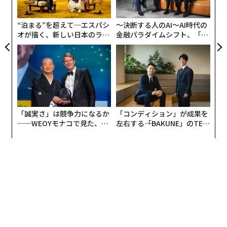
ン
機内ではうっかり寝てしまって昼食を食べ損ねたが、マ
リメッコの大きなドット柄が印象的な食器で優雅にコー
“泊まる”を超えて─エスパシ
〜決断する人のAI〜AI時代の
オが描く、新しい日本のラグ
金融パラダイムシフト、「超
ヒーを飲み、チョコレートケーキをいただいた。ブルベ
ジュアリー（中編）
個別化」の核心 【MUFG×ウ
リージュースについては、賛否両論、いろんな前評判を
ェルスナビ×PwC】
聞いてはいたが、甘くて美味しかった。ジンにはベリー
や大ぶりなローズマリーが添えられて、旅のお供には最
高だった。
母親のようなフライトアテンダント
「誠実さ」は競争力になるか
「コンディション」が成果を
──WEOYモナコで見た、く
左右する――「BAKUNE」のTEN
ら寿司の経営哲学
TIALが支える「挑戦者の明
フィンエアーの機内で出会ったフライトアテンダント
日」
は、日本の一般的なイメージとは異なっていた。という
のも、往きに私を担当してくれた女性はショートカット
のグレーヘアーで、眼鏡の奥に優しい目が光る、印象的
な人だった。
不器用そうな私を心配したのか、モニター画面の操作を