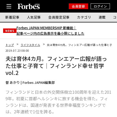
会員登録
ログイン
新着記事
人気記事
会員限定記事
カテゴリ
連載
コ
Forbes JAPAN MEMBERSHIP 新機能｜
NEWS
記事ページ内の広告表示を最小限にしました
トップ
ライフスタイル
夫は育休4カ月。フィンエアー広報が語った仕事と子育て｜
2019.07.23 08:00
夫は育休4カ月。フィンエアー広報が語っ
た仕事と子育て｜フィンランド幸せ哲学
vol.2
督 あかり | Forbes JAPAN編集部
フィンランドと日本の外交関係樹立100周年を迎えた201
9年。初夏に首都ヘルシンキに旅する機会を得た。フィ
ンランドは、国連が発表する世界幸福度ランキングで
は、2年連続で1位を誇る。