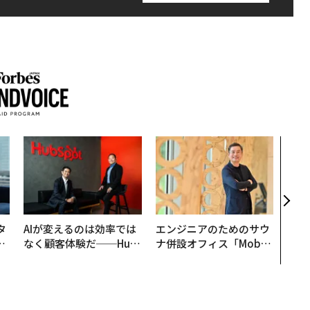
なぜ
術”
変え
月島
ショ
タ
AIが変えるのは効率では
エンジニアのためのサウ
。
なく顧客体験だ──Hub
ナ併設オフィス「Mobiu
越
Spot Japanが語る「Gr
s Park」がオープン──
0
ow Better」な組織のつ
タマディックが健康経営
くり方
を徹底する理由