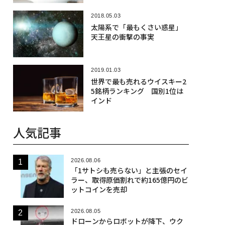
2018.05.03
太陽系で「最もくさい惑星」
天王星の衝撃の事実
2019.01.03
世界で最も売れるウイスキー2
5銘柄ランキング 国別1位は
インド
人気記事
2026.08.06
「1サトシも売らない」と主張のセイ
ラー、取得原価割れで約165億円のビ
ットコインを売却
2026.08.05
ドローンからロボットが降下、ウク