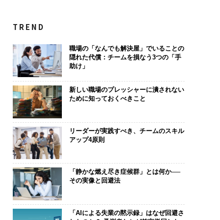
TREND
職場の「なんでも解決屋」でいることの
隠れた代償：チームを損なう3つの「手
助け」
新しい職場のプレッシャーに潰されない
ために知っておくべきこと
リーダーが実践すべき、チームのスキル
アップ4原則
「静かな燃え尽き症候群」とは何か──
その実像と回避法
「AIによる失業の黙示録」はなぜ回避さ