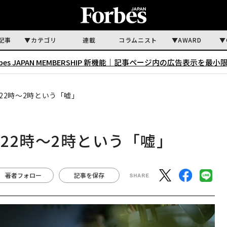
記事
カテゴリ
連載
コラムニスト
AWARD
rbes JAPAN MEMBERSHIP 新機能｜
記事ページ内の広告表示を最小
22時〜2時という「嘘」
22時〜2時という「嘘」
著者フォロー
記事を保存