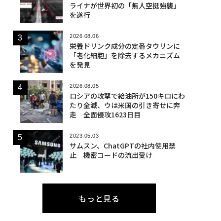
ライナが世界初の「無人空挺強襲」
を遂行
2026.08.06
栄養ドリンク成分の定番タウリンに
「老化細胞」を除去するメカニズム
を発見
2026.08.05
ロシアの攻撃で給油所が150キロにわ
たり全滅、ウは米国の引き寄せに奔
走 全面侵攻1623日目
2023.05.03
サムスン、ChatGPTの社内使用禁
止 機密コードの流出受け
もっと見る