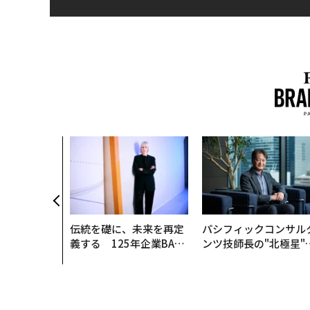
伝統を礎に、未来を再定
パシフィックコンサル
義する 125年企業BAT
ンツ技師長の"北極星"
が挑むスモークレスな未
災害への無力感を乗り
来
え見つけた、防災一筋2
年の答え