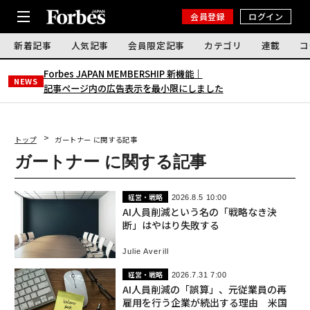
会員登録
ログイン
新着記事
人気記事
会員限定記事
カテゴリ
連載
コ
Forbes JAPAN MEMBERSHIP 新機能｜
NEWS
記事ページ内の広告表示を最小限にしました
トップ
ガートナー に関する記事
ガートナー に関する記事
経営・戦略
2026.8.5 10:00
AI人員削減という名の「戦略なき決
断」はやはり失敗する
Julie Averill
経営・戦略
2026.7.31 7:00
AI人員削減の「誤算」、元従業員の再
雇用を行う企業が続出する理由 米国