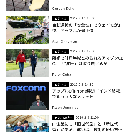
Gordon Kelly
ビジネス
2019.2.14 15:00
自動運転の「安全性」でウェイモが1
位、アップルが最下位
Alan Ohnsman
ビジネス
2019.2.12 17:30
離婚で財産半減とみられるアマゾンCE
O、「7兆円」は取り戻せるか
Peter Cohan
ビジネス
2019.2.8 14:30
アップルがiPhone製造「インド移転」
で狙う巨大なメリット
Ralph Jennings
テクノロジー
2019.2.3 11:00
IT企業にも「旧世代型」と「新世代
型」がある。違いは、技術の使い方に