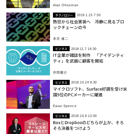
Alan Ohnsman
テクノロジー
2019.1.15 7:30
熱狂から社会実装へ 冷静に見るブロ
ックチェーンの今
本荘 修二
ビジネス
2018.11.7 16:30
IT企業が雑誌を制作 「アイデンティ
ティ」を武器に顧客を開拓
井関庸介
ビジネス
2018.10.24 8:30
マイクロソフト、Surface好調を受け米
国5位のPCメーカーに躍進
Ewan Spence
ビジネス
2018.10.8 12:00
BoxとDropboxのどちらが上か、そろ
そろ決着をつけよう