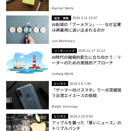
Rachel Wells
経営・戦略
2026.3.11 22:07
AI削減の「ブーメラン」──なぜ企業
は再雇用に追い込まれるのか
Jon Markman
リーダーシップ
2025.11.27 12:12
AI時代の破壊的変化に立ち向かう：リ
ーダーのための実践的アプローチ
Ludwig Melik
ビジネス
2019.3.9 7:00
「ゲーマー向けスマホ」で一点突破狙
う台湾エイスースの挑戦
Ralph Jennings
ビジネス
2019.2.23 8:00
アップルを襲った「悪いニュース」の
トリプルパンチ