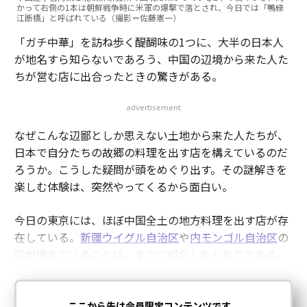
かって右側の1本は朝鮮戦争時に米軍の爆撃で落とされ、今日では「鴨緑
江断橋」と呼ばれている（撮影＝佐藤憲一）
「ガチ中華」を訪ね歩く醍醐味の1つに、大半の日本人
が地名すら知らないであろう、中国の辺境から来た人た
ちが営む店に出合ったときの驚きがある。
advertisement
なぜこんな辺鄙としか思えない土地から来た人たちが、
日本で自分たちの故郷の料理を出す店を構えているのだ
ろうか。こうした疑問が頭をめぐり出す。その謎解きを
楽しむ体験は、突然やってくるから面白い。
今日の東京には、ほぼ中国全土の地方料理を出す店が存
在している。
新疆ウイグル自治区
や
内モンゴル自治区
の
店が増えていることは、すでに紹介したとおりである。