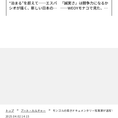
“泊まる”を超えて──エスパ
「誠実さ」は競争力になるか
シオが描く、新しい日本のラ
──WEOYモナコで見た、く
グジュアリー（前編）
ら寿司の経営哲学
トップ
アート・カルチャー
モンゴルの若きドキュメンタリー写真家が活写する
2025.04.02 14:15
モンゴルの若きドキュメンタリー写真家が
活写する世界がまだ知らないこの国の日常
中村 正人 | Official Columnist
著者フォロー
記事を保存