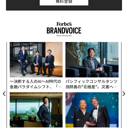
無料登録
伝
る
モ
A
顧客
pa
な
〜決断する人のAI〜AI時代の
パシフィックコンサルタンツ
金融パラダイムシフト、「超
技師長の"北極星"。災害への
個別化」の核心 【MUFG×ウ
無力感を乗り越え見つけた、
ェルスナビ×PwC】
防災一筋20年の答え