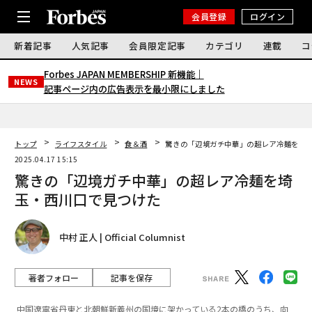
会員登録
ログイン
新着記事
人気記事
会員限定記事
カテゴリ
連載
コ
Forbes JAPAN MEMBERSHIP 新機能｜
NEWS
記事ページ内の広告表示を最小限にしました
トップ
ライフスタイル
食＆酒
驚きの「辺境ガチ中華」の超レア冷麺を埼
2025.04.17 15:15
驚きの「辺境ガチ中華」の超レア冷麺を埼
玉・西川口で見つけた
中村 正人 | Official Columnist
著者フォロー
記事を保存
中国遼寧省丹東と北朝鮮新義州の国境に架かっている2本の橋のうち、向