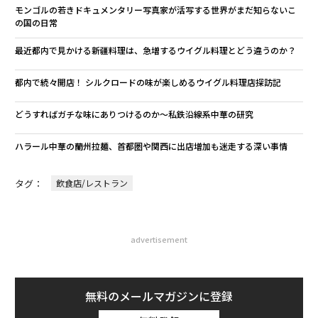
モンゴルの若きドキュメンタリー写真家が活写する世界がまだ知らないこ
の国の日常
最近都内で見かける新疆料理は、急増するウイグル料理とどう違うのか？
都内で続々開店！ シルクロードの味が楽しめるウイグル料理店探訪記
どうすればガチな味にありつけるのか～私鉄沿線系中華の研究
ハラール中華の蘭州拉麺、首都圏や関西に出店増加も迷走する深い事情
タグ：
飲食店/レストラン
advertisement
無料のメールマガジンに登録