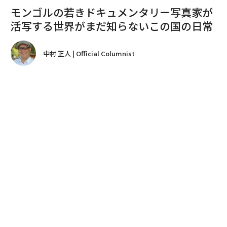
インジナーシさんは同世代のミュージシャンに友人が多い。一杯飲もうと
思ってウランバートル市内のレコード・バーに入ったら、知り合いのドラ
マーがソファーですやすやと眠っていたという（2017年）
ここ数年、モンゴル国に魅了され、何度か足を運んでい
る。
advertisement
中国の北方に位置し、ユーラシア圏の東端にある高原の
国モンゴルといえば、広大な草原に羊や馬が群れる、の
どかな光景を思い浮かべることだろう。
それは間違いではないが、21世紀になって
首都ウランバートルで生起した都市的現実と世界に稀な
る草原世界が複雑にからみ合うモンゴルならではの面白
さ
が惹きつけるのだ。今日のモンゴルには都市と草原とい
う2つの異なる顔があり、それを知らずしてこの国の魅