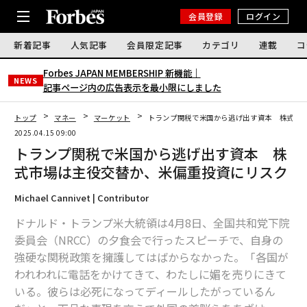
会員登録
ログイン
新着記事
人気記事
会員限定記事
カテゴリ
連載
コ
Forbes JAPAN MEMBERSHIP 新機能｜
NEWS
記事ページ内の広告表示を最小限にしました
トップ
マネー
マーケット
トランプ関税で米国から逃げ出す資本 株式市
2025.04.15 09:00
トランプ関税で米国から逃げ出す資本 株
式市場は主役交替か、米偏重投資にリスク
Michael Cannivet | Contributor
ドナルド・トランプ米大統領は4月8日、全国共和党下院
委員会（NRCC）の夕食会で行ったスピーチで、自身の
強硬な関税政策を擁護してはばからなかった。「各国が
われわれに電話をかけてきて、わたしに媚を売りにきて
いる。彼らは必死になってディールしたがっているん