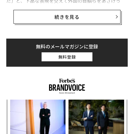
だ」と、下品な表現を交えて外国の首脳らをあざけっ
た。
続きを見る
いつもながらのトランプの虚勢である。
たとえ読者が筋金入りのMAGA（「米国を再び偉大
に」）派であっても、米国外に住む多くの人がトランプ
無料のメールマガジンに登録
に不満を抱いているということは認識しておいたほうが
無料登録
いい。世界の対米感情は変化しつつあるように見える。
筆者が何を言わんとしているかは、海外メディアに掲載
されている論説をほんの数本読むだけでもわかるだろ
う。
ンツ
“
への
オ
た、
ジ
目
の
ン