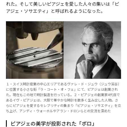
れた。そして美しいピアジェを愛した人々の集いは「ピ
アジェ・ソサエティ」と呼ばれるようになった。
１・スイス時計産業の中心エリアであるヴァレ・ド・ジュウ（ジュウ渓谷）
に位置する小さな街「ラ・コート・オ・フェ」にて、ピアジェは創業され
た。現在もこの地で時計製造を行っている。２・ピアジェの創業家4代目で
あるイヴ・ピアジェは、大胆で華やかな時計を数多く生み出した人物。さ
らにピアジェを愛するセレブリティの集まり「ピアジェ・ソサエティ」を立
ち上げ、アンディ・ウォーホルやアラン・ドロンらとの交流を深めた
ピアジェの美学が投影された「ポロ」