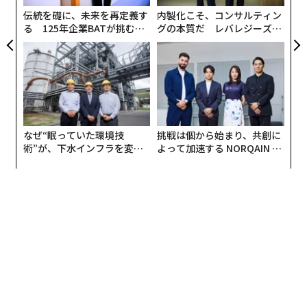
伝統を礎に、未来を再定義す
内製化こそ、コンサルティン
る 125年企業BATが挑むス
グの本質だ レバレジーズが
モークレスな未来
実践する、次世代ファームの
全貌
なぜ“眠っていた環境技
挑戦は個から始まり、共創に
術”が、下水インフラを変え
よって加速する NORQAIN JA
たのか──産総研×月島JFE
PAN 特別座談会
アクアソリューションの10年