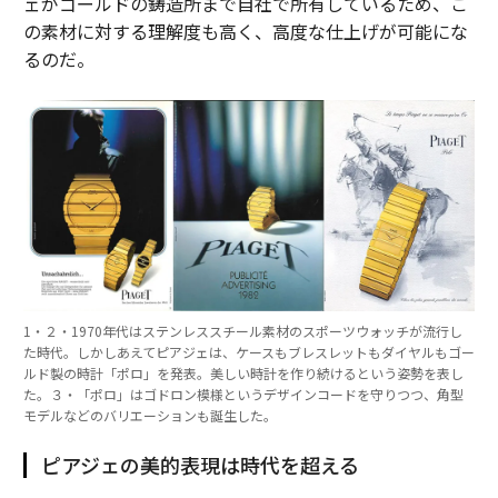
ェがゴールドの鋳造所まで自社で所有しているため、こ
の素材に対する理解度も高く、高度な仕上げが可能にな
るのだ。
1・２・1970年代はステンレススチール素材のスポーツウォッチが流行し
た時代。しかしあえてピアジェは、ケースもブレスレットもダイヤルもゴー
ルド製の時計「ポロ」を発表。美しい時計を作り続けるという姿勢を表し
た。３・「ポロ」はゴドロン模様というデザインコードを守りつつ、角型
モデルなどのバリエーションも誕生した。
ピアジェの美的表現は時代を超える