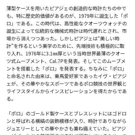
薄型ケースを用いたピアジェの創造的な時計たちの中で
も、特に歴史的価値があるのが、1979年に誕生した「ポ
ロ」である。この時代は、高性能なクオーツウォッチの
誕生によって伝統的な機械式時計は時代遅れとされ、市
場から消えつつあった。しかしピアジェは“美しい時
計”を作るという美学のために、先端技術も積極的に取
り入れ、1976年に3.1㎜厚という当時世界最薄のクオー
ツ式ムーブメント、Cal.7Pを発表。そしてこのムーブメ
ントを搭載した「ポロ」を発表する。ちなみに「ポロ」
と命名された由来は、乗馬愛好家であったイヴ・ピアジ
ェが、その華やかなスポーツであるポロ競技の世界観と
ライフスタイルからインスピレーションを得たからであ
る。
「ポロ」のゴールド製ケースとブレスレットにはゴドロ
ンと呼ばれる横縞の装飾模様が入り、時計でありながら
ジュエリーとしての華やかさも兼ね備えていた。ピアジ