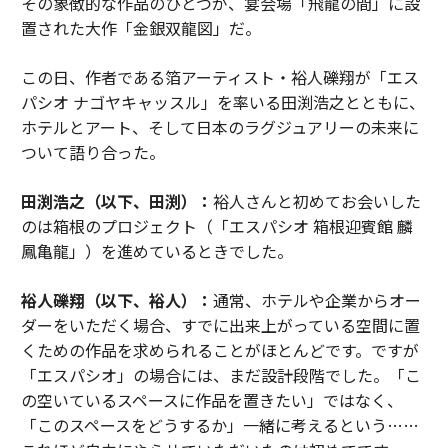
その象徴的な作品のひとつが、宴会場「飛龍の間」に設
置された大作「金銀双龍図」だ。
この日、作者である箔アーティスト・裕人礫翔が「エス
パシオ ナゴヤキャッスル」を率いる田渕浩之とともに、
ホテルとアート、そして日本のラグジュアリーの未来に
ついて語り合った。
田渕浩之（以下、田渕）：
裕人さんと初めてお会いした
のは箱根のプロジェクト（「エスパシオ 箱根迎賓館 麟
鳳亀龍」）を進めているときでした。
裕人礫翔（以下、裕人）：
通常、ホテルや企業からオー
ダーをいただく場合、すでに出来上がっている空間に置
くための作品を求められることがほとんどです。ですが
「エスパシオ」の場合には、まだ設計段階でした。「こ
の空いているスペースに作品を置きたい」ではなく、
「このスペースをどうするか」一緒に考えるという……