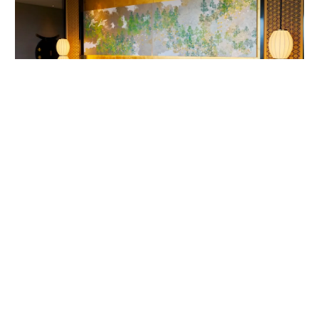
客室内ベッドルームの唐紙アート。作家は1624年から京都で続く唐紙屋
「唐長」初代の名を受け継いだ千田長右衛門。