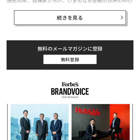
過去30年、投機家たちが、いまもなお金融の世界の中心
であるドルの空売りをして何度後悔するハメになったか
数えてみよう。1997年から98年にかけてのアジア通貨危
続きを見る
機とロシア財政危機の際、投資家たちは、米連邦準備制
度理事会（FRB）による過剰な金融引き締めは集団的な
ドル離れを引き起こすのではないかと案じた。
無料のメールマガジンに登録
2000年代初頭には、米国のイラク侵攻に対する怒りが金
無料登録
融・貿易面でのドルの役割を危うくすると思われた。当
時、バンク・オブ・アメリカ・メリルリンチのエコノミ
ストだったジョセフ・クインランは、ジョージ・W・ブ
ッシュ米大統領の「ならず者国家」政策はドルの信認を
揺るがしかねないと警鐘を鳴らした。
模組
“
“使
オ
【N
ジ
挑
C】
よっ
PA