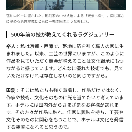
宿泊ロビーに置かれた、彫刻家の中林丈治による「光景 −松−」。同じ高さ
に望める名古屋城とともに一幅の絵のような美しさ。
500年前の技が教えてくれるラグジュアリー
裕人：
私は京都・西陣で、帯地に箔を引く職人の家に生
まれました。以来、工芸の世界にいますが、このように
作品を見ていただく機会が増えることは文化継承にもつ
ながると感じています。どんなに優れた技術でも、見て
いただけなければ存在しないのと同じですから。
田渕：
そこは私たちも強く意識し、作品だけではなく、
作家や技術、文化そのものに光を当てたいと考えていま
す。ホテルには国内外からさまざまなお客様が訪れま
す。その方々が作品に触れ、作家に興味を持ち、工芸や
文化そのものに関心をもつことで、ホテルは文化を発信
する装置になれると思うので。