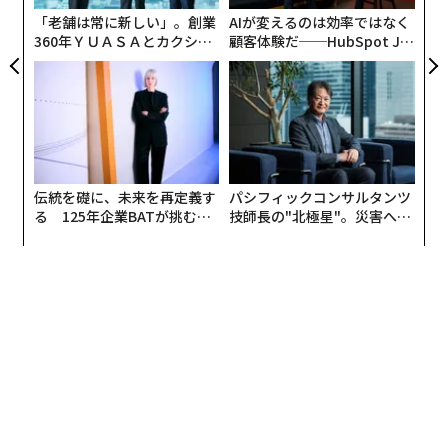
「老舗は常に新しい」。創業
AIが変えるのは効率ではなく
360年ＹＵＡＳＡとカクシン
顧客体験だ──HubSpot Ja
CEO田尻望が語る、AIを超え
panが語る「Grow Better」
る人の価値
な組織のつくり方
伝統を礎に、未来を再定義す
パシフィックコンサルタンツ
る 125年企業BATが挑むス
技師長の"北極星"。災害への
モークレスな未来
無力感を乗り越え見つけた、
防災一筋20年の答え