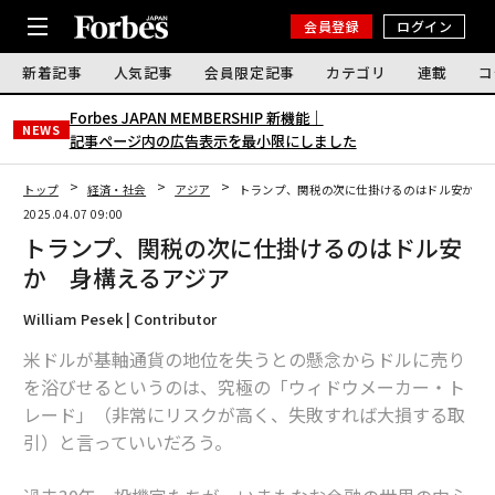
会員登録
ログイン
新着記事
人気記事
会員限定記事
カテゴリ
連載
コ
Forbes JAPAN MEMBERSHIP 新機能｜
NEWS
記事ページ内の広告表示を最小限にしました
トップ
経済・社会
アジア
トランプ、関税の次に仕掛けるのはドル安か 
2025.04.07 09:00
トランプ、関税の次に仕掛けるのはドル安
か 身構えるアジア
William Pesek | Contributor
米ドルが基軸通貨の地位を失うとの懸念からドルに売り
を浴びせるというのは、究極の「ウィドウメーカー・ト
レード」（非常にリスクが高く、失敗すれば大損する取
引）と言っていいだろう。