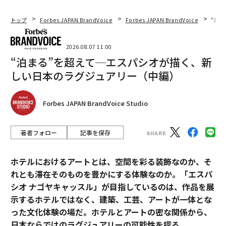
トップ
Forbes JAPAN BrandVoice
Forbes JAPAN BrandVoice
“泊
2026.08.07 11:00
“泊まる”を超えて─エスパシオが描く、新
しい日本のラグジュアリー（中編）
Forbes JAPAN BrandVoice Studio
著者フォロー
記事を保存
ホテルにおけるアートとは、空間を彩る装飾なのか、そ
れとも滞在そのものを豊かにする体験なのか。「エスパ
シオ ナゴヤキャッスル」が目指しているのは、作品を展
示するホテルではなく、建築、工芸、アートが一体とな
った文化体験の場だ。ホテルとアートの密な関係から、
日本ならではのラグジュアリーの可能性を探る。