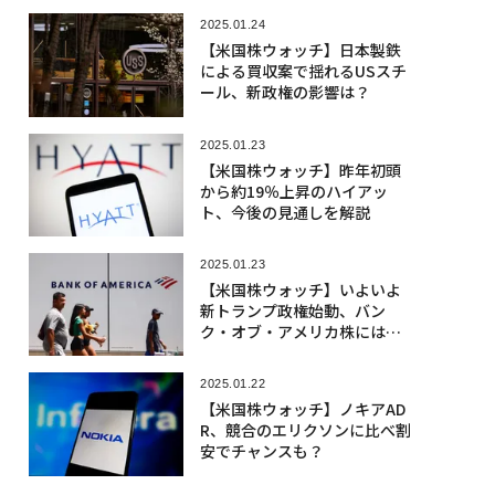
2025.01.24
【米国株ウォッチ】日本製鉄
による買収案で揺れるUSスチ
ール、新政権の影響は？
2025.01.23
【米国株ウォッチ】昨年初頭
から約19％上昇のハイアッ
ト、今後の見通しを解説
2025.01.23
【米国株ウォッチ】いよいよ
新トランプ政権始動、バン
ク・オブ・アメリカ株には追
い風
2025.01.22
【米国株ウォッチ】ノキアAD
R、競合のエリクソンに比べ割
安でチャンスも？