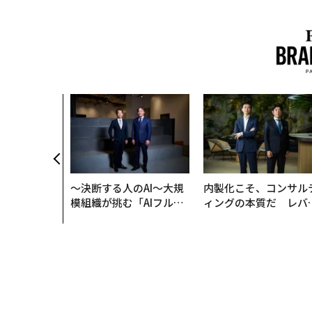
〜決断する人のAI〜大規
内製化こそ、コンサル
模組織が挑む「AIフル実
ィングの本質だ レバ
装」“使う”企業から“動
ジーズが実践する、次
く”企業へ【NTTドコモ
代ファームの全貌
ビジネス×PwC】