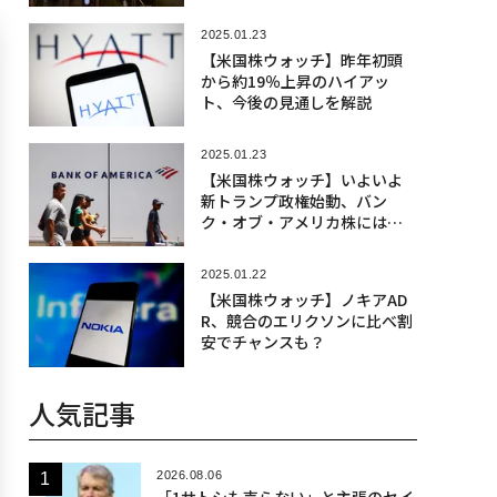
2025.01.23
【米国株ウォッチ】昨年初頭
から約19％上昇のハイアッ
ト、今後の見通しを解説
2025.01.23
【米国株ウォッチ】いよいよ
新トランプ政権始動、バン
ク・オブ・アメリカ株には追
い風
2025.01.22
【米国株ウォッチ】ノキアAD
R、競合のエリクソンに比べ割
安でチャンスも？
人気記事
2026.08.06
「1サトシも売らない」と主張のセイ