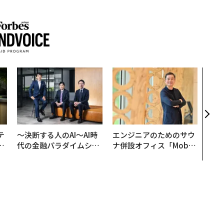
目先
年後
─ア
支援
テ
〜決断する人のAI〜AI時
エンジニアのためのサウ
レ
代の金融パラダイムシフ
ナ併設オフィス「Mobiu
世
ト、「超個別化」の核心
s Park」がオープン──
【MUFG×ウェルスナビ
タマディックが健康経営
×PwC】
を徹底する理由