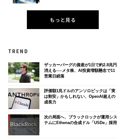
もっと見る
TREND
ザッカーバーグの資産が1日で約2.8兆円
消える──メタ株、AI投資増額懸念で11
営業日続落
評価額1兆ドルのアンソロピックは「実
は割安」かもしれない、OpenAI超えの
成長力
次の局面へ、ブラックロックが運用シス
テムにEthenaの合成ドル「USDe」採用