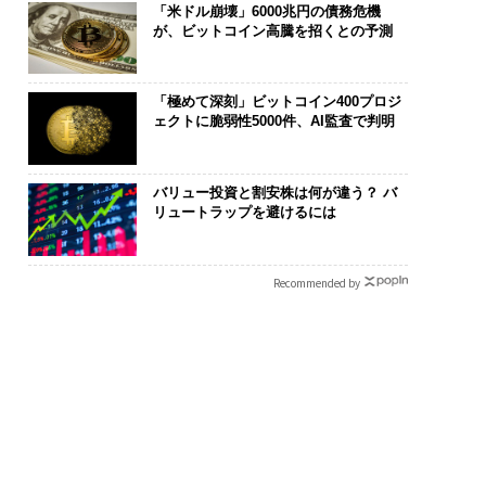
「米ドル崩壊」6000兆円の債務危機
が、ビットコイン高騰を招くとの予測
「極めて深刻」ビットコイン400プロジ
ェクトに脆弱性5000件、AI監査で判明
の転職ではなく「10
アフリカの農村の通信、
AIが変えるの
の価値」をつくる─
小1の壁。2人の挑戦者が
なく顧客体験だ
バリュー投資と割安株は何が違う？ バ
サインの長期伴走型
手にした「次なる武器」
Spot Japa
リュートラップを避けるには
とは
ow Better
くり方
Recommended by