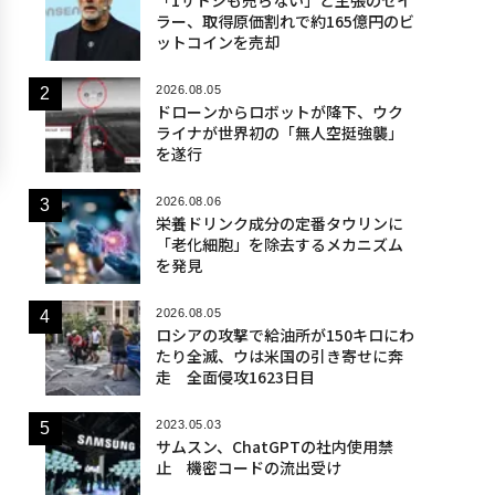
ラー、取得原価割れで約165億円のビ
ットコインを売却
2026.08.05
ドローンからロボットが降下、ウク
ライナが世界初の「無人空挺強襲」
を遂行
2026.08.06
栄養ドリンク成分の定番タウリンに
「老化細胞」を除去するメカニズム
を発見
2026.08.05
ロシアの攻撃で給油所が150キロにわ
たり全滅、ウは米国の引き寄せに奔
走 全面侵攻1623日目
2023.05.03
サムスン、ChatGPTの社内使用禁
止 機密コードの流出受け