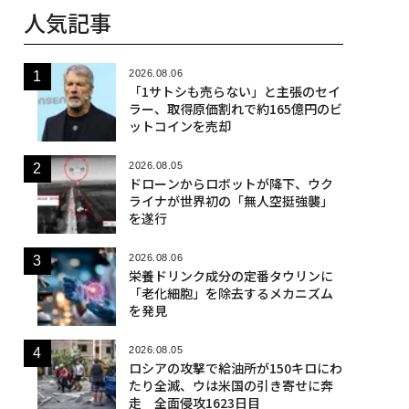
人気記事
2026.08.06
「1サトシも売らない」と主張のセイ
ラー、取得原価割れで約165億円のビ
ットコインを売却
2026.08.05
ドローンからロボットが降下、ウク
ライナが世界初の「無人空挺強襲」
を遂行
2026.08.06
栄養ドリンク成分の定番タウリンに
「老化細胞」を除去するメカニズム
を発見
2026.08.05
ロシアの攻撃で給油所が150キロにわ
たり全滅、ウは米国の引き寄せに奔
走 全面侵攻1623日目