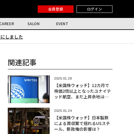
会員登録
ログイン
CAREER
SALON
EVENT
限にしました
関連記事
2025.01.28
【米国株ウォッチ】12カ月で
株価2倍以上となったユナイテ
ッド航空、まだ上昇余地はあ
るか？
2025.01.24
【米国株ウォッチ】日本製鉄
による買収案で揺れるUSスチ
ール、新政権の影響は？