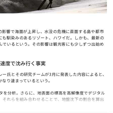
の影響で海面が上昇し、水没の危機に直面する島や都市
にも馴染みのあるリゾート、ハワイだ。しかも、最新の
沈んでいるという。その影響は観光客にも少しずつ出始め
る速度で沈み行く事実
レー氏とその研究チームが3月に発表した内容によると、
かなり速まっているという。
ータを分析。さらに、地表面の標高を高解像度でデジタル
、それらを組み合わせることで、地盤沈下の割合を算出