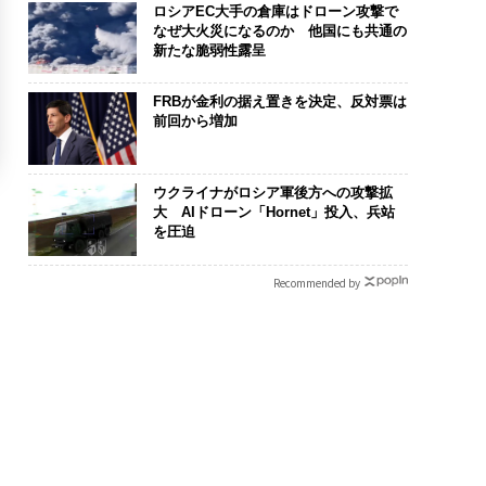
ロシアEC大手の倉庫はドローン攻撃で
なぜ大火災になるのか 他国にも共通の
新たな脆弱性露呈
FRBが金利の据え置きを決定、反対票は
前回から増加
ウクライナがロシア軍後方への攻撃拡
大 AIドローン「Hornet」投入、兵站
を圧迫
Recommended by