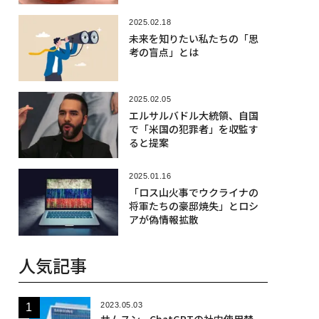
こと
2025.02.18
未来を知りたい私たちの「思
考の盲点」とは
2025.02.05
エルサルバドル大統領、自国
で「米国の犯罪者」を収監す
ると提案
2025.01.16
「ロス山火事でウクライナの
将軍たちの豪邸焼失」とロシ
アが偽情報拡散
人気記事
2023.05.03
サムスン、ChatGPTの社内使用禁