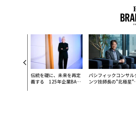
伝統を礎に、未来を再定
パシフィックコンサル
義する 125年企業BAT
ンツ技師長の"北極星"
が挑むスモークレスな未
災害への無力感を乗り
来
え見つけた、防災一筋2
年の答え