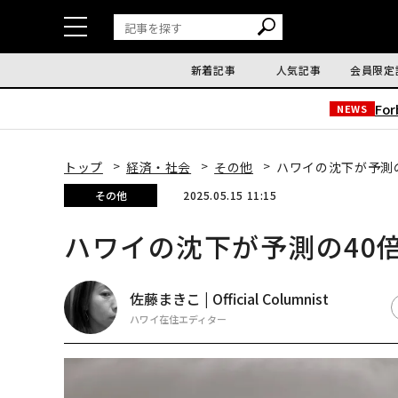
新着記事
人気記事
会員限定
Fo
NEWS
トップ
経済・社会
その他
ハワイの沈下が予測
その他
2025.05.15 11:15
ハワイの沈下が予測の40
佐藤まきこ | Official Columnist
ハワイ在住エディター