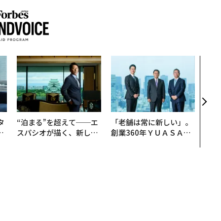
「コ
果を左
E」
「挑
タ
“泊まる”を超えて──エ
「老舗は常に新しい」。
。
スパシオが描く、新しい
創業360年ＹＵＡＳＡと
越
日本のラグジュアリー
カクシンCEO田尻望が語
0
（前編）
る、AIを超える人の価値