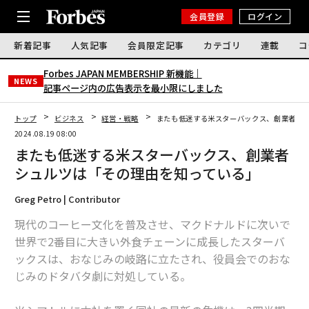
会員登録
ログイン
新着記事
人気記事
会員限定記事
カテゴリ
連載
コ
Forbes JAPAN MEMBERSHIP 新機能｜
NEWS
記事ページ内の広告表示を最小限にしました
トップ
ビジネス
経営・戦略
またも低迷する米スターバックス、創業者シ
2024.08.19 08:00
またも低迷する米スターバックス、創業者
シュルツは「その理由を知っている」
Greg Petro | Contributor
現代のコーヒー文化を普及させ、マクドナルドに次いで
世界で2番目に大きい外食チェーンに成長したスターバ
ックスは、おなじみの岐路に立たされ、役員会でのおな
じみのドタバタ劇に対処している。