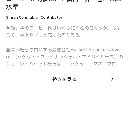
翻訳＝溝口慈子
水準
Simon Constable | Contributor
2026年9月号発売中
今後、朝のコーヒー代はいくらになるのだろうか。おそ
らく、今よりずっと高くなるだろう。
最新号の購入はこちらから
農業市場を専門とする金融会社Hackett Financial Advis
ors（ハケット・ファイナンシャル・アドバイザーズ）の
メンバーシップに登録する
ショーン・ハケット社長は、「ハケット・マネーフロ
ー・コモディティ・レポート」で「コーヒー価格は次の
収穫サイクルで史上最高値を更新する可能性がある」と
続きを見る
書いている。
関連記事
トレーディング・エコノミクスのウェブサイトの
データ
コーヒーが高価に、豆価格上昇 在庫も低水準
によると、コーヒー豆1ポンド（453g）あたりの過去最
高価格は1977年3月につけた3.11ドル（約490円）。現
米レッドロブスター、「食べ放題」に利益むさぼり食われ破産の憂き目に
在は2.29ドル（約360円）だ。