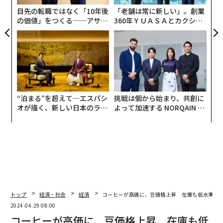
束
目先の転職ではなく「10年後
「老舗は常に新しい」。創業
の価値」をつくる──アサイ
360年ＹＵＡＳＡとカクシン
ンの長期伴走型支援とは
CEO田尻望が語る、AIを超え
る人の価値
“泊まる”を超えて─エスパシ
挑戦は個から始まり、共創に
オが描く、新しい日本のラグ
よって加速する NORQAIN JA
ジュアリー（中編）
PAN 特別座談会
トップ
経済・社会
経済
コーヒーが高価に、豆価格上昇 在庫も低水準
2024.04.29 08:00
コーヒーが高価に、豆価格上昇 在庫も低