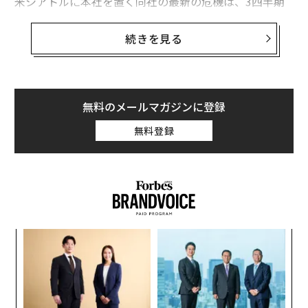
米シアトルに本社を置く同社の最新の危機は、3四半期
連続で期待外れの業績となったことから始まった。直近
の2四半期では既存店の売上高と利益は減少している。
続きを見る
こうした最近の収益不振は、2007年から2008年にかけ
ての大不況で経済が衰退したとき以来、約15年ぶりのこ
とだ。
無料のメールマガジンに登録
ブルームバーグ通信の最近の報道によると、スターバッ
無料登録
クスが現在直面している状況は部分的にはインフレのせ
いでもある。同社は「高価格のコーヒー飲料に金を出し
たがらない客に苦慮している」と報じた。
義す
A
むス
顧客
pa
ソ
な
プ
─