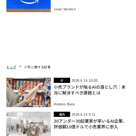
が非AIを40％上回る
Joan Verdon
トップ
小売 に関する記事
AI
2026.6.16 10:03
小売ブランドが陥るAIの落とし穴：本
当に解決すべき課題とは
Holden Bale
海外
2026.6.15 9:11
30アンダー30起業家が率いるAI企業、
評価額10億ドルで小売業界に参入