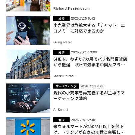
Richard Kestenbaum
経済
2026.7.25 9:42
小売業界は急拡大する「チャット」エ
コノミーに対応できるのか
Greg Petro
経済
2026.7.21 13:00
SHEIN、わずか7カ月でパリ名門百貨店
から撤退 欧州で強まる中国系ブラン
ド包囲網
Mark Faithfull
マーケティング
2026.7.12 8:08
現代の小売業を再定義するAI主導のマ
ーケティング戦略
Al Sefati
北米
2026.7.8 12:30
米ウォルマートが250品目以上を値下
げ、トランプが自身の功績と主張し物