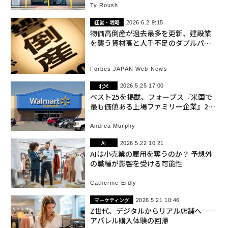
Ty Roush
経営・戦略
2026.6.2 9:15
物価高倒産が過去最多を更新、建設業
を襲う資材高と人手不足のダブルパン
チ
Forbes JAPAN Web-News
北米
2026.5.25 17:00
ベスト25を掲載、フォーブス『米国で
最も価値ある上場ファミリー企業』202
6年版
Andrea Murphy
AI
2026.5.22 10:21
AIは小売業の雇用を奪うのか？ 予想外
の職種が影響を受ける可能性
Catherine Erdly
マーケティング
2026.5.21 10:46
Z世代、デジタルからリアル店舗へ──
アパレル購入体験の回帰