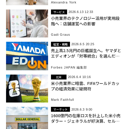
Alexandra York
サービス
2026.6.13 12:33
小売業界のテクノロジー活用が実用段
階へ：店舗運営への影響
Gadi Graus
経営・戦略
2026.6.5 20:25
売上高2.5兆円の巨艦誕生へ。ヤマダと
エディオンが「対等統合」を選んだ必
然の理由
Forbes JAPAN 編集部
北米
2026.6.4 10:16
米小売業界に暗雲、FIFAワールドカッ
プの経済効果に疑問符
Mark Faithfull
マーケット
2026.6.3 9:00
1600億円の在庫ロスを計上した米小売
ダラー・ジェネラルが好決算、セルフ
レジ撤去で劇的改善