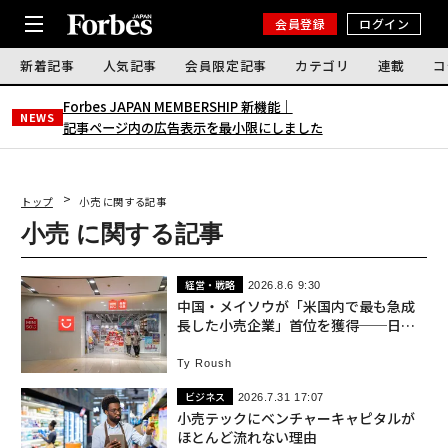
会員登録
ログイン
新着記事
人気記事
会員限定記事
カテゴリ
連載
コ
Forbes JAPAN MEMBERSHIP 新機能｜
NEWS
記事ページ内の広告表示を最小限にしました
トップ
小売 に関する記事
小売 に関する記事
経営・戦略
2026.8.6 9:30
中国・メイソウが「米国内で最も急成
長した小売企業」首位を獲得──日本
のダイソーもランクイン
Ty Roush
ビジネス
2026.7.31 17:07
小売テックにベンチャーキャピタルが
ほとんど流れない理由