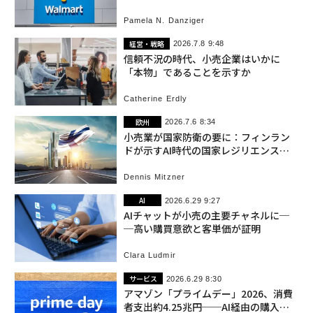
議
Pamela N. Danziger
経営・戦略
2026.7.8 9:48
信頼不況の時代、小売企業はいかに
「本物」であることを示すか
Catherine Erdly
欧州
2026.7.6 8:34
小売業が国家防衛の要に：フィンラン
ドが示すAI時代の国家レジリエンス戦
略
Dennis Mitzner
AI
2026.6.29 9:27
AIチャットが小売の主要チャネルに─
─高い購買意欲と客単価が証明
Clara Ludmir
サービス
2026.6.29 8:30
アマゾン「プライムデー」2026、消費
者支出約4.25兆円──AI経由の購入率