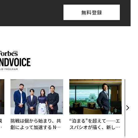
無料登録
「老
創業
カク
る、
規
挑戦は個から始まり、共
“泊まる”を超えて──エ
実
創によって加速する NOR
スパシオが描く、新しい
動
QAIN JAPAN 特別座談会
日本のラグジュアリー