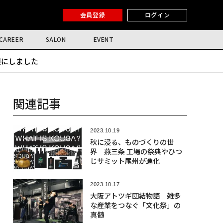
会員登録
ログイン
CAREER
SALON
EVENT
限にしました
関連記事
2023.10.19
秋に浸る、ものづくりの世
界 燕三条 工場の祭典やひつ
じサミット尾州が進化
2023.10.17
大阪アトツギ団結物語 雑多
な産業をつなぐ「文化祭」の
真髄