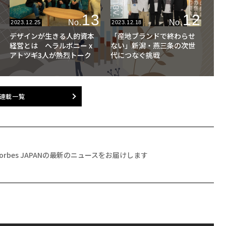
13
12
No.
No.
2023.12.25
2023.12.18
デザインが生きる人的資本
「産地ブランドで終わらせ
経営とは ヘラルボニー x
ない」新潟・燕三条の次世
アトツギ3人が熱烈トーク
代につなぐ挑戦
連載一覧
Forbes JAPANの最新のニュースをお届けします