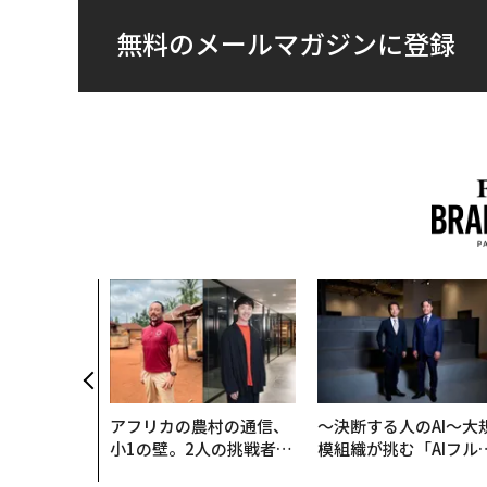
無料のメールマガジンに登録
アフリカの農村の通信、
〜決断する人のAI〜大
小1の壁。2人の挑戦者が
模組織が挑む「AIフル
手にした「次なる武器」
装」“使う”企業から“