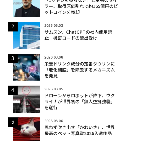
ラー、取得原価割れで約165億円のビ
ットコインを売却
2023.05.03
サムスン、ChatGPTの社内使用禁
止 機密コードの流出受け
2026.08.06
栄養ドリンク成分の定番タウリンに
「老化細胞」を除去するメカニズム
を発見
2026.08.05
ドローンからロボットが降下、ウク
ライナが世界初の「無人空挺強襲」
を遂行
2026.08.06
思わず吹き出す「かわいさ」、世界
最高のペット写真賞2026入選作品