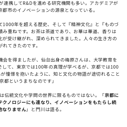
が連携してR&Dを進める研究機関も多い。アカデミアが
京都市のイノベーションの源泉となっている。
1000年を超える歴史、そして『精神文化』と『ものづ
積み重ねです。お茶は茶道であり、お華は華道、香りは
化が受け継がれ、深められてきました。人々の生き方の
がれてきたのです。
機会を得ましたが、仙台出身の梅原さんは、大学教育を
して、東京では100年の真理が学べるが、京都では100
んが憧憬を抱いたように、知と文化の物語が途切れること
が京都というまちなのです」
れは伝統文化や学問の世界に限るものではない。「
京都に
テクノロジーにも連なり、イノベーションをもたらし続
他なりません
」と門川は語る。