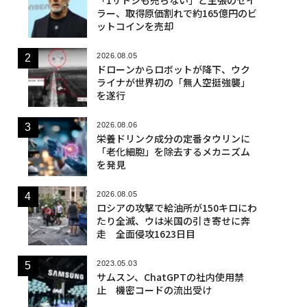
ラー、取得原価割れで約165億円のビ
ットコインを売却
2026.08.05
ドローンからロボットが降下、ウク
ライナが世界初の「無人空挺強襲」
を遂行
2026.08.06
栄養ドリンク成分の定番タウリンに
「老化細胞」を除去するメカニズム
を発見
2026.08.05
ロシアの攻撃で給油所が150キロにわ
たり全滅、ウは米国の引き寄せに奔
走 全面侵攻1623日目
2023.05.03
サムスン、ChatGPTの社内使用禁
止 機密コードの流出受け