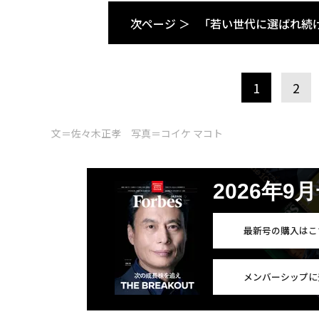
次ページ ＞
「若い世代に選ばれ続
1
2
文＝佐々木正孝 写真＝コイケ マコト
2026年9
最新号の購入はこ
メンバーシップに