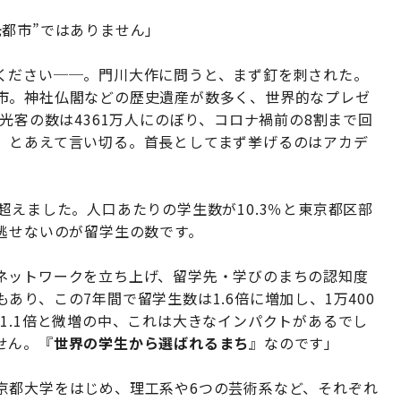
都市”ではありません」
ください──。門川大作に問うと、まず釘を刺された。
市。神社仏閣などの歴史遺産が数多く、世界的なプレゼ
光客の数は4361万人にのぼり、コロナ禍前の8割まで回
」とあえて言い切る。首長としてまず挙げるのはアカデ
超えました。人口あたりの学生数が10.3％と東京都区部
逃せないのが留学生の数です。
ネットワークを立ち上げ、留学先・学びのまちの認知度
り、この7年間で留学生数は1.6倍に増加し、1万400
1.1倍と微増の中、これは大きなインパクトがあるでし
せん。『
世界の学生から選ばれるまち
』なのです」
京都大学をはじめ、理工系や6つの芸術系など、それぞれ