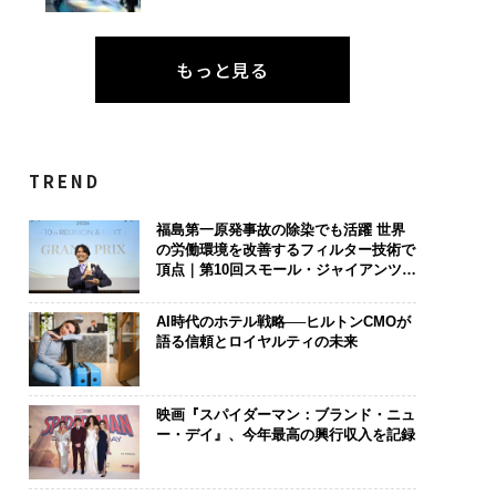
もっと見る
TREND
福島第一原発事故の除染でも活躍 世界
の労働環境を改善するフィルター技術で
頂点｜第10回スモール・ジャイアンツ
アワード
AI時代のホテル戦略──ヒルトンCMOが
語る信頼とロイヤルティの未来
映画『スパイダーマン：ブランド・ニュ
ー・デイ』、今年最高の興行収入を記録