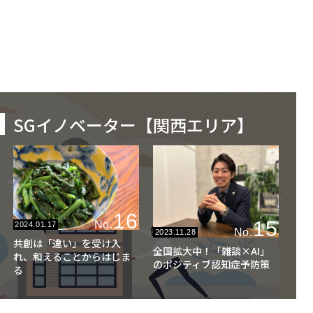
SGイノベーター【関西エリア】
16
15
No.
2024.01.17
No.
2023.11.28
共創は「違い」を受け入
全国拡大中！「雑談×AI」
れ、和えることからはじま
のポジティブ認知症予防策
る