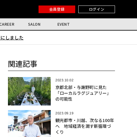
会員登録
ログイン
CAREER
SALON
EVENT
限にしました
関連記事
2023.10.02
京都北部・与謝野町に見た
「ローカルラグジュアリー」
の可能性
2023.09.19
観光都市・川越、次なる100年
へ 地域経済を潤す新循環づ
くり