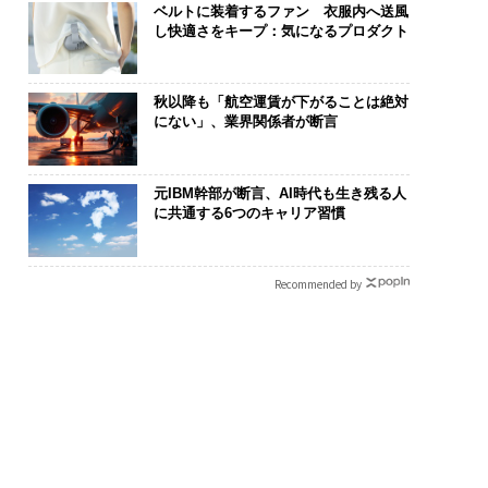
ベルトに装着するファン 衣服内へ送風
し快適さをキープ：気になるプロダクト
秋以降も「航空運賃が下がることは絶対
にない」、業界関係者が断言
元IBM幹部が断言、AI時代も生き残る人
に共通する6つのキャリア習慣
Recommended by