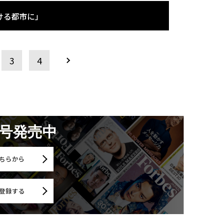
ける都市に」
3
4
月号発売中
ちらから
登録する