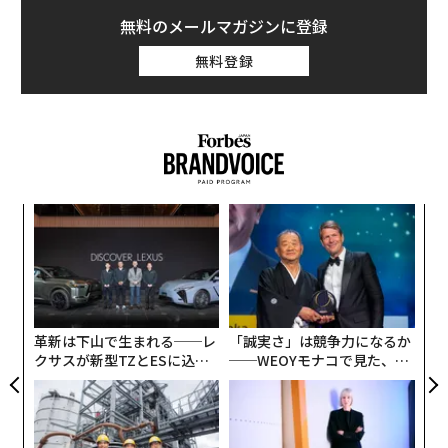
無料のメールマガジンに登録
無料登録
“
オ
ジ
ア
の
た
革新は下山で生まれる──レ
「誠実さ」は競争力になるか
クサスが新型TZとESに込め
──WEOYモナコで見た、く
た「DISCOVER」の哲学
ら寿司の経営哲学