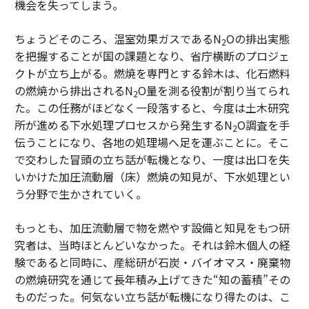
機会を失ってしまう。
ちょうどそのころ、温室効果ガスであるN
Oの排出実態
2
を把握することが国の課題となり、省庁横断のプロジェ
クトが立ち上がる。燃焼を専門とする鈴木は、化石燃料
の燃焼から排出されるN
O量を測る役割が割り当てられ
2
た。この任務がほどなく一段落すると、今度は土木研究
所が進める下水処理プロセスから発生するN
O調査を手
2
伝うことになり、各地の処理場へ足を運ぶことに。そこ
で交わした冒頭の立ち話が転機となり、一度は出口を失
いかけた加圧流動層（床）燃焼の知見が、下水処理とい
う分野で生かされていく。
もっとも、加圧流動層で物を燃やす設備と知見をもつ研
究者は、当時ほとんどいなかった。それは鈴木個人の経
験であると同時に、産総研が石炭・バイオマス・廃棄物
の燃焼研究を通じて長年積み上げてきた“知の蓄積”その
ものだった。何気ない立ち話が転機になり得たのは、こ