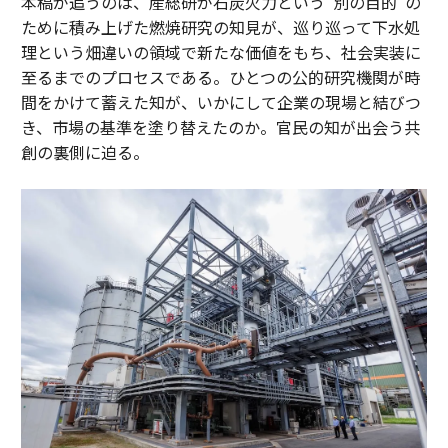
本稿が追うのは、産総研が石炭火力という“別の目的”の
ために積み上げた燃焼研究の知見が、巡り巡って下水処
理という畑違いの領域で新たな価値をもち、社会実装に
至るまでのプロセスである。ひとつの公的研究機関が時
間をかけて蓄えた知が、いかにして企業の現場と結びつ
き、市場の基準を塗り替えたのか。官民の知が出会う共
創の裏側に迫る。