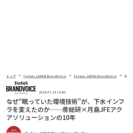
トップ
Forbes JAPAN BrandVoice
Forbes JAPAN BrandVoice
なぜ
2026.07.24 16:00
なぜ“眠っていた環境技術”が、下水インフ
ラを変えたのか──産総研×月島JFEアク
アソリューションの10年