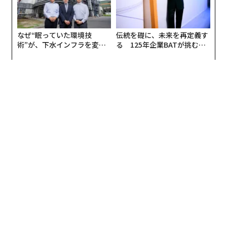
なぜ“眠っていた環境技
伝統を礎に、未来を再定義す
術”が、下水インフラを変え
る 125年企業BATが挑むス
たのか──産総研×月島JFE
モークレスな未来
アクアソリューションの10年