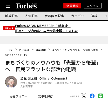
会員登録
ログイン
新着記事
人気記事
会員限定記事
カテゴリ
連載
コ
Forbes JAPAN MEMBERSHIP 新機能｜
NEWS
記事ページ内の広告表示を最小限にしました
トップ
ビジネス
事業継承
まちづくりのノウハウも「先輩から後輩」へ 
2023.10.27 11:15
まちづくりのノウハウも「先輩から後輩」
へ 官民フラットな部活的組織
加生 健太朗 | Official Columnist
株式会社ADDRIVE代表取締役、一般社団法人つなげる30
人代表理事
著者フォロー
記事を保存