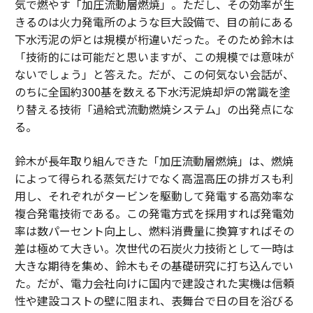
気で燃やす「加圧流動層燃焼」。ただし、その効率が生
きるのは火力発電所のような巨大設備で、目の前にある
下水汚泥の炉とは規模が桁違いだった。そのため鈴木は
「技術的には可能だと思いますが、この規模では意味が
ないでしょう」と答えた。だが、この何気ない会話が、
のちに全国約300基を数える下水汚泥焼却炉の常識を塗
り替える技術「過給式流動燃焼システム」の出発点にな
る。
鈴木が長年取り組んできた「加圧流動層燃焼」は、燃焼
によって得られる蒸気だけでなく高温高圧の排ガスも利
用し、それぞれがタービンを駆動して発電する高効率な
複合発電技術である。この発電方式を採用すれば発電効
率は数パーセント向上し、燃料消費量に換算すればその
差は極めて大きい。次世代の石炭火力技術として一時は
大きな期待を集め、鈴木もその基礎研究に打ち込んでい
た。だが、電力会社向けに国内で建設された実機は信頼
性や建設コストの壁に阻まれ、表舞台で日の目を浴びる