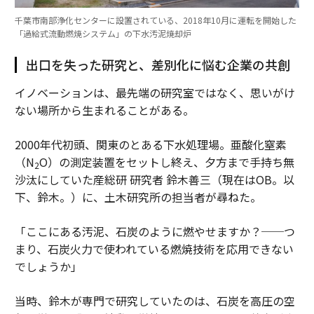
千葉市南部浄化センターに設置されている、2018年10月に運転を開始した
「過給式流動燃焼システム」の下水汚泥焼却炉
出口を失った研究と、差別化に悩む企業の共創
イノベーションは、最先端の研究室ではなく、思いがけ
ない場所から生まれることがある。
2000年代初頭、関東のとある下水処理場。亜酸化窒素
（N
O）の測定装置をセットし終え、夕方まで手持ち無
2
沙汰にしていた産総研 研究者 鈴木善三（現在はOB。以
下、鈴木。）に、土木研究所の担当者が尋ねた。
「ここにある汚泥、石炭のように燃やせますか？──つ
まり、石炭火力で使われている燃焼技術を応用できない
でしょうか」
当時、鈴木が専門で研究していたのは、石炭を高圧の空