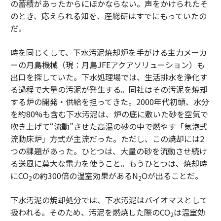
の蓄積があったからにほかならない。声をかけられたそ
のとき、応えられる知を、産総研はすでにもっていたの
だ。
時を同じくして、下水汚泥焼却炉を手がける主力メーカ
ーの月島機械（現：月島JFEアクアソリューション）も
出口を探していた。下水処理場では、生活排水を浄化す
る過程で大量の汚泥が発生する。同社はその汚泥を焼却
する炉の開発・供給を担ってきた。2000年代初頭、水分
を約80%も含む下水汚泥は、炉の底に敷いた砂を空気で
吹き上げて“流動”させた高温の砂の中で燃やす「気泡式
流動床炉」方式が主流だった。ただし、この焼却には2
つの課題があった。ひとつは、大量の砂を流動させ続け
る送風に莫大な電力を使うこと。もうひとつは、焼却時
にCO
の約300倍の温室効果があるN
Oが出ることだ。
2
2
下水汚泥の焼却処分では、下水汚泥はバイオマスとして
扱われる。そのため、汚泥を燃焼した際のCO
は温室効
2