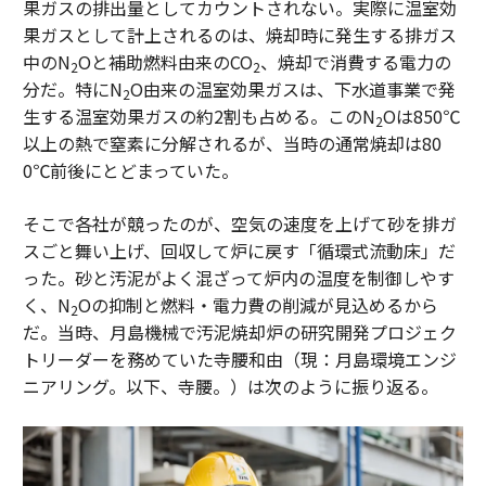
果ガスの排出量としてカウントされない。実際に温室効
果ガスとして計上されるのは、焼却時に発生する排ガス
中のN
Oと補助燃料由来のCO
、焼却で消費する電力の
2
2
分だ。特にN
O由来の温室効果ガスは、下水道事業で発
2
生する温室効果ガスの約2割も占める。このN
Oは850℃
2
以上の熱で窒素に分解されるが、当時の通常焼却は80
0℃前後にとどまっていた。
そこで各社が競ったのが、空気の速度を上げて砂を排ガ
スごと舞い上げ、回収して炉に戻す「循環式流動床」だ
った。砂と汚泥がよく混ざって炉内の温度を制御しやす
く、N
Oの抑制と燃料・電力費の削減が見込めるから
2
だ。当時、月島機械で汚泥焼却炉の研究開発プロジェク
トリーダーを務めていた寺腰和由（現：月島環境エンジ
ニアリング。以下、寺腰。）は次のように振り返る。