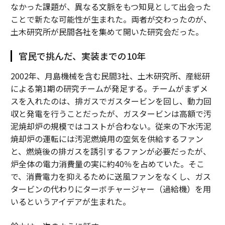
なかった課題が、異なる文脈をもつ知見として出会った
ことで新たな可能性が生まれた。両者が交わったのが、
土木研究所が民間各社を集めて開いた研究会だった。
官民で挑んだ、実装までの10年
2002年、月島機械を含む民間3社、土木研究所、産総研
による第1期の研究チームが発足する。チームがまずメ
スを入れたのは、排ガスでガスタービンを回し、動力回
収と発電を行うことだったが、ガスタービンは高額で汚
泥焼却炉の規模ではコストが合わない。従来の下水汚泥
焼却炉の運転には汚泥燃焼用の空気を供給するファン
と、燃焼後の排ガスを誘引するファンが必要だったが、
炉全体の電力消費量の実に約40％を占めていた。そこ
で、消費電力を抑えるために送風ファンをなくし、ガス
タービンの代わりにターボチャージャー（過給機）を用
いるというアイデアが生まれた。