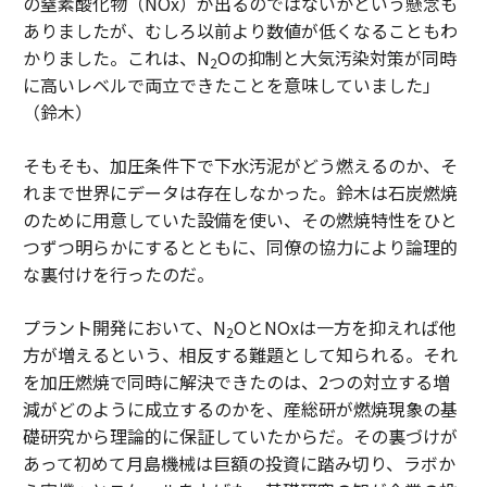
の窒素酸化物（NOx）が出るのではないかという懸念も
ありましたが、むしろ以前より数値が低くなることもわ
かりました。これは、N
Oの抑制と大気汚染対策が同時
2
に高いレベルで両立できたことを意味していました」
（鈴木）
そもそも、加圧条件下で下水汚泥がどう燃えるのか、そ
れまで世界にデータは存在しなかった。鈴木は石炭燃焼
のために用意していた設備を使い、その燃焼特性をひと
つずつ明らかにするとともに、同僚の協力により論理的
な裏付けを行ったのだ。
プラント開発において、N
OとNOxは一方を抑えれば他
2
方が増えるという、相反する難題として知られる。それ
を加圧燃焼で同時に解決できたのは、2つの対立する増
減がどのように成立するのかを、産総研が燃焼現象の基
礎研究から理論的に保証していたからだ。その裏づけが
あって初めて月島機械は巨額の投資に踏み切り、ラボか