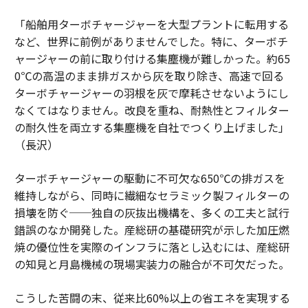
「船舶用ターボチャージャーを大型プラントに転用する
など、世界に前例がありませんでした。特に、ターボチ
ャージャーの前に取り付ける集塵機が難しかった。約65
0℃の高温のまま排ガスから灰を取り除き、高速で回る
ターボチャージャーの羽根を灰で摩耗させないようにし
なくてはなりません。改良を重ね、耐熱性とフィルター
の耐久性を両立する集塵機を自社でつくり上げました」
（長沢）
ターボチャージャーの駆動に不可欠な650℃の排ガスを
維持しながら、同時に繊細なセラミック製フィルターの
損壊を防ぐ──独自の灰抜出機構を、多くの工夫と試行
錯誤のなか開発した。産総研の基礎研究が示した加圧燃
焼の優位性を実際のインフラに落とし込むには、産総研
の知見と月島機械の現場実装力の融合が不可欠だった。
こうした苦闘の末、従来比60%以上の省エネを実現する