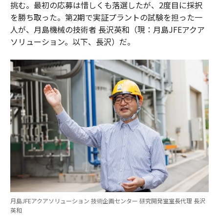
挑む。最初の応募は惜しくも落選したが、2度目に採択
を勝ち取った。第2期で実証プラントの試験を担った一
人が、月島機械の技術者 長沢英和（現：月島JFEアクア
ソリューション。以下、長沢）だ。
月島JFEアクアソリューション 技術企画センター 研究開発室室長代理 長沢
英和