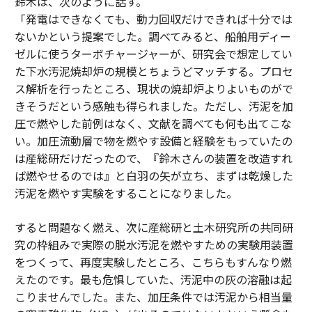
鈴木は、次のように話す。
「発電はできなくても、動力回収だけできれば十分では
ないかという提案でした。調べてみると、船舶用ディー
ゼルに使うターボチャージャーが、研究会で想定してい
た下水汚泥焼却炉の規模とちょうどマッチする。プロセ
ス解析を行ったところ、現状の焼却炉よりよいものがで
きそうだという感触も得られました。ただし、汚泥を加
圧で燃やした前例はなく、文献を調べても何も出てこな
い。加圧流動層で物を燃やす設備と経験をもっていたの
は産総研だけだったので、『鈴木さんの装置を改造すれ
ば燃やせるのでは』と白羽の矢が立ち、まずは乾燥した
汚泥を燃やす実験をすることになりました。
すると問題なく燃え、次に産総研と土木研究所の共同研
究の枠組みで実際の脱水汚泥を燃やすための実験用装置
をつくって、再度実験したところ、こちらもすんなり燃
えたのです。最も危惧していた、汚泥中の灰の溶融は起
こりませんでした。また、加圧条件では汚泥から相当量