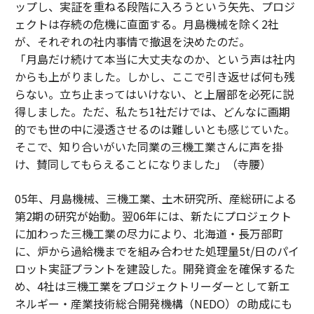
ップし、実証を重ねる段階に入ろうという矢先、プロジ
ェクトは存続の危機に直面する。月島機械を除く2社
が、それぞれの社内事情で撤退を決めたのだ。
「月島だけ続けて本当に大丈夫なのか、という声は社内
からも上がりました。しかし、ここで引き返せば何も残
らない。立ち止まってはいけない、と上層部を必死に説
得しました。ただ、私たち1社だけでは、どんなに画期
的でも世の中に浸透させるのは難しいとも感じていた。
そこで、知り合いがいた同業の三機工業さんに声を掛
け、賛同してもらえることになりました」（寺腰）
05年、月島機械、三機工業、土木研究所、産総研による
第2期の研究が始動。翌06年には、新たにプロジェクト
に加わった三機工業の尽力により、北海道・長万部町
に、炉から過給機までを組み合わせた処理量5t/日のパイ
ロット実証プラントを建設した。開発資金を確保するた
め、4社は三機工業をプロジェクトリーダーとして新エ
ネルギー・産業技術総合開発機構（NEDO）の助成にも