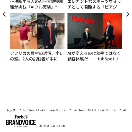
〜決断する人のAI〜大規模組
エレガントなスポーツウォッ
織が挑む「AIフル実装」“使
チとして君臨する「ピアジ
う”企業から“動く”企業へ【N
ェ」ポロの魅力
TTドコモビジネス×PwC】
アフリカの農村の通信、小1
AIが変えるのは効率ではなく
の壁。2人の挑戦者が手にし
顧客体験だ──HubSpot Ja
た「次なる武器」
panが語る「Grow Better」
な組織のつくり方
トップ
Forbes JAPAN BrandVoice
Forbes JAPAN BrandVoice
AIが
2026.07.31 11:00