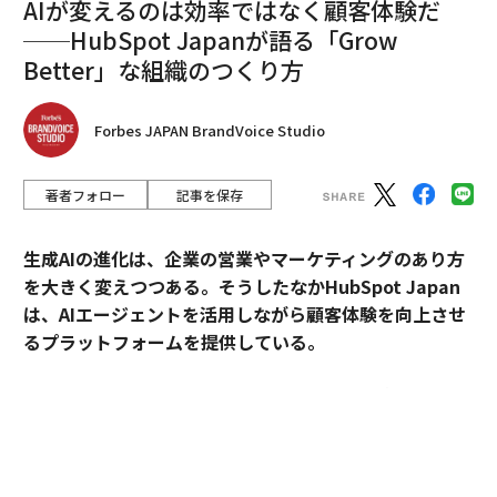
AIが変えるのは効率ではなく顧客体験だ
──HubSpot Japanが語る「Grow
Better」な組織のつくり方
Forbes JAPAN BrandVoice Studio
著者フォロー
記事を保存
生成AIの進化は、企業の営業やマーケティングのあり方
を大きく変えつつある。そうしたなかHubSpot Japan
は、AIエージェントを活用しながら顧客体験を向上させ
るプラットフォームを提供している。
外資・日系・スタートアップを横断して採用支援を手掛
けるエンワールド・ジャパン代表取締役社長・山本裕介
氏が、HubSpot Japanカントリーマネージャーの伊佐
裕也氏との対談を通して、AI時代に求められる組織づく