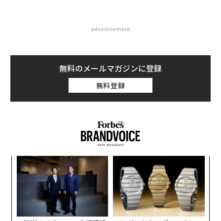
advertisement
無料のメールマガジンに登録
無料登録
創業
挑
シン
よっ
超え
PA
革
ク
た「