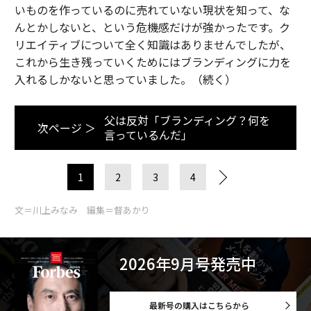
いものを作っているのに売れていない現状を知って、な
んとかしないと、という危機感だけが強かったです。ク
リエイティブについて全く知識はありませんでしたが、
これから生き残っていくためにはブランディングに力を
入れるしかないと思っていました。（続く）
父は反対「ブランディング？何を
次ページ ＞
言っているんだ」
1
2
3
4
文＝川上みなみ 編集＝督あかり
2026年9月号発売中
最新号の購入はこちらから