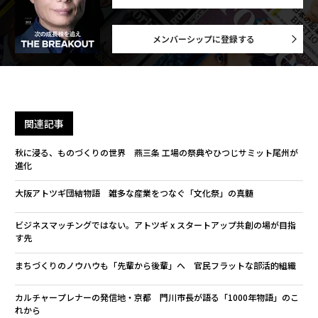
メンバーシップに登録する
関連記事
秋に浸る、ものづくりの世界 燕三条 工場の祭典やひつじサミット尾州が
進化
大阪アトツギ団結物語 雑多な産業をつなぐ「文化祭」の真髄
ビジネスマッチングではない。アトツギ x スタートアップ共創の場が目指
す先
まちづくりのノウハウも「先輩から後輩」へ 官民フラットな部活的組織
カルチャープレナーの発信地・京都 門川市長が語る「1000年物語」のこ
れから