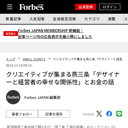
会員登録
ログイン
新着記事
人気記事
会員限定記事
カテゴリ
連載
コ
Forbes JAPAN MEMBERSHIP 新機能｜
NEWS
記事ページ内の広告表示を最小限にしました
トップ
SMALL GIANTS
クリエイティブが集まる燕三条「デザイナーと経営者
2023.11.15 09:15
クリエイティブが集まる燕三条「デザイナ
ーと経営者の幸せな関係性」とお金の話
Forbes JAPAN 編集部
著者フォロー
記事を保存
新潟県燕三条地域で開かれた「燕三条 工場の祭典」のトークショー (c)