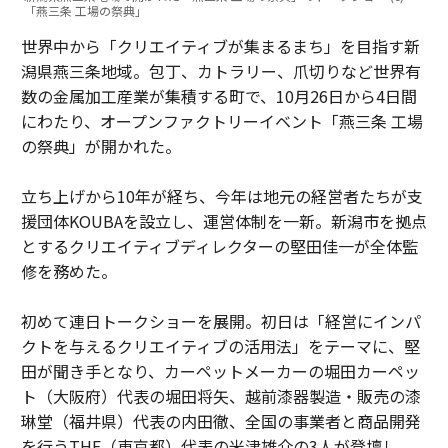
「燕三条 工場の祭典」
世界中から「クリエイティブが集まるまち」を目指す新
潟県燕三条地域。包丁、カトラリー、爪切りなど世界有
数の金属加工産業が集積する町で、10月26日から4日間
にわたり、オープンファクトリーイベント「燕三条 工場
の祭典」が開かれた。
立ち上げから10年が経ち、今年は地元の経営者たちが支
援団体KOUBAを設立し、運営体制を一新。新潟市を拠点
とするクリエイティブディレクターの堅田佳一が全体監
修を務めた。
初めて連日トークショーを展開。初日は「経営にインパ
クトを与えるクリエイティブの活用法」をテーマに、堅
田が聞き手となり、カーペットメーカーの堀田カーペッ
ト（大阪府）代表の堀田将矢、越前漆器製造・販売の漆
琳堂（福井県）代表の内田徹、全国の事業者と商品開発
を行うTHE（東京都）代表の米津雄介の3人が登壇し