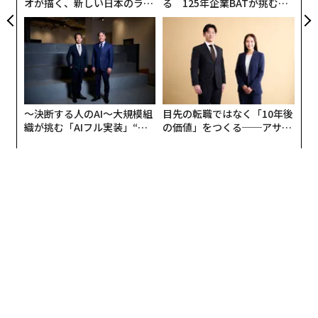
オが描く、新しい日本のラグ
る 125年企業BATが挑むス
ジュアリー（中編）
モークレスな未来
〜決断する人のAI〜大規模組
目先の転職ではなく「10年後
織が挑む「AIフル実装」“使
の価値」をつくる──アサイ
う”企業から“動く”企業へ【N
ンの長期伴走型支援とは
TTドコモビジネス×PwC】