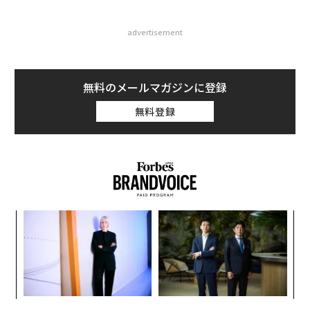
advertisement
無料のメールマガジンに登録
無料登録
革
ク
た「
「
3
C
る
伝統を礎に、未来を再定義す
内製化こそ、コンサルティン