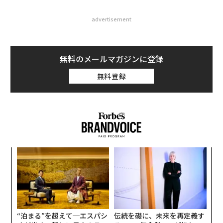
advertisement
無料のメールマガジンに登録
無料登録
パ
技
無
挑
防
よっ
PA
“泊まる”を超えて─エスパシ
伝統を礎に、未来を再定義す