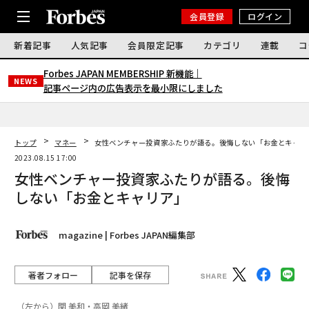
会員登録
ログイン
新着記事
人気記事
会員限定記事
カテゴリ
連載
コ
Forbes JAPAN MEMBERSHIP 新機能｜
NEWS
記事ページ内の広告表示を最小限にしました
トップ
マネー
女性ベンチャー投資家ふたりが語る。後悔しない「お金とキャリ
2023.08.15 17:00
女性ベンチャー投資家ふたりが語る。後悔
しない「お金とキャリア」
magazine | Forbes JAPAN編集部
著者フォロー
記事を保存
（左から）関 美和・高岡 美緒