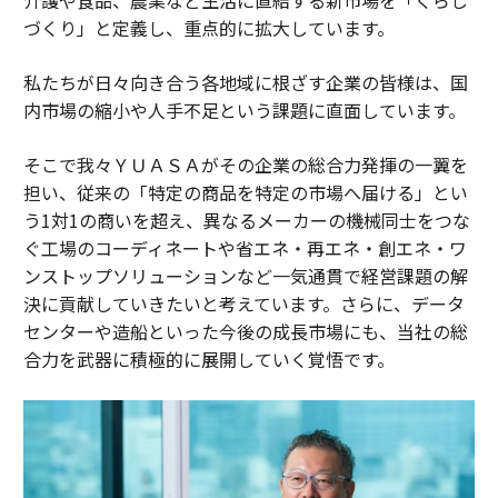
づくり」と定義し、重点的に拡大しています。
私たちが日々向き合う各地域に根ざす企業の皆様は、国
内市場の縮小や人手不足という課題に直面しています。
そこで我々ＹＵＡＳＡがその企業の総合力発揮の一翼を
担い、従来の「特定の商品を特定の市場へ届ける」とい
う1対1の商いを超え、異なるメーカーの機械同士をつな
ぐ工場のコーディネートや省エネ・再エネ・創エネ・ワ
ンストップソリューションなど一気通貫で経営課題の解
決に貢献していきたいと考えています。さらに、データ
センターや造船といった今後の成長市場にも、当社の総
合力を武器に積極的に展開していく覚悟です。