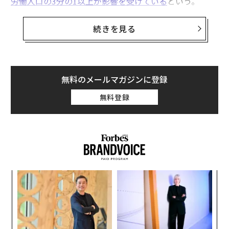
労働人口の3分の1以上が影響を受けている
という。
職場の「いじめ常習犯」は、同僚を威嚇・侮辱するなど
続きを見る
して心理的に追い込み、自分の権力と支配力を行使して
他者の自信を損ない、その成功を妨げようとする。その
主な目的の一つは、競争相手を排除することだ。加害者
自身の不安感や、自分の能力への自信のなさが原因とな
無料のメールマガジンに登録
っている場合もある。
無料登録
また、幹部レベルの社員は、自分の個人的な利益のため
に、他人を操り、威圧することがある。このような有害
行動は、不健全で敵対的な職場環境を作り出す。
るか
“
、く
シ
グ
ア
の
た