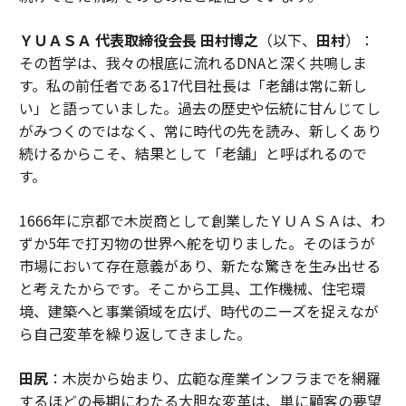
ＹＵＡＳＡ 代表取締役会長 田村博之
（以下、
田村
）：
その哲学は、我々の根底に流れるDNAと深く共鳴しま
す。私の前任者である17代目社長は「老舗は常に新し
い」と語っていました。過去の歴史や伝統に甘んじてし
がみつくのではなく、常に時代の先を読み、新しくあり
続けるからこそ、結果として「老舗」と呼ばれるので
す。
1666年に京都で木炭商として創業したＹＵＡＳＡは、わ
ずか5年で打刃物の世界へ舵を切りました。そのほうが
市場において存在意義があり、新たな驚きを生み出せる
と考えたからです。そこから工具、工作機械、住宅環
境、建築へと事業領域を広げ、時代のニーズを捉えなが
ら自己変革を繰り返してきました。
田尻
：木炭から始まり、広範な産業インフラまでを網羅
するほどの長期にわたる大胆な変革は、単に顧客の要望