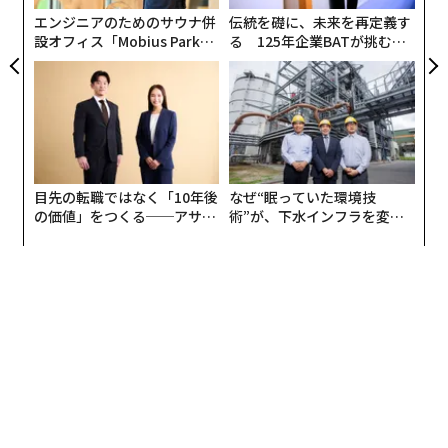
エンジニアのためのサウナ併
伝統を礎に、未来を再定義す
設オフィス「Mobius Park」
る 125年企業BATが挑むス
がオープン──タマディック
モークレスな未来
が健康経営を徹底する理由
目先の転職ではなく「10年後
なぜ“眠っていた環境技
の価値」をつくる──アサイ
術”が、下水インフラを変え
ンの長期伴走型支援とは
たのか──産総研×月島JFE
アクアソリューションの10年