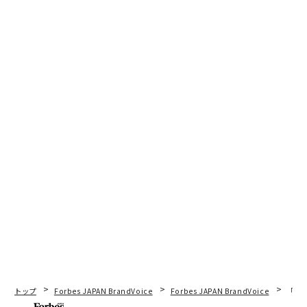
トップ
Forbes JAPAN BrandVoice
Forbes JAPAN BrandVoice
「老