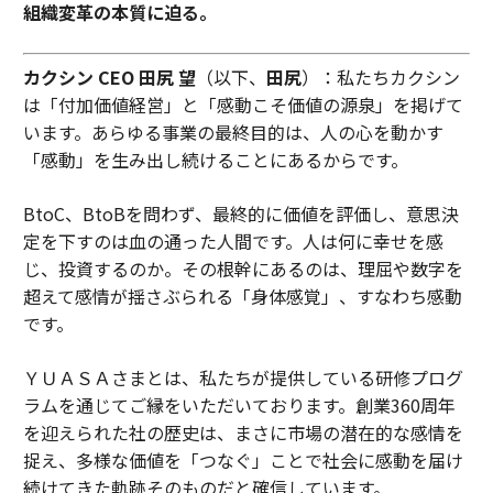
組織変革の本質に迫る。
カクシン CEO 田尻 望
（以下、
田尻
）：私たちカクシン
は「付加価値経営」と「感動こそ価値の源泉」を掲げて
います。あらゆる事業の最終目的は、人の心を動かす
「感動」を生み出し続けることにあるからです。
BtoC、BtoBを問わず、最終的に価値を評価し、意思決
定を下すのは血の通った人間です。人は何に幸せを感
じ、投資するのか。その根幹にあるのは、理屈や数字を
超えて感情が揺さぶられる「身体感覚」、すなわち感動
です。
ＹＵＡＳＡさまとは、私たちが提供している研修プログ
ラムを通じてご縁をいただいております。創業360周年
を迎えられた社の歴史は、まさに市場の潜在的な感情を
捉え、多様な価値を「つなぐ」ことで社会に感動を届け
続けてきた軌跡そのものだと確信しています。