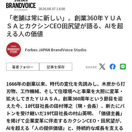
2026.08.07 16:00
「老舗は常に新しい」。創業360年ＹＵＡ
ＳＡとカクシンCEO田尻望が語る、AIを超
える人の価値
Forbes JAPAN BrandVoice Studio
著者フォロー
記事を保存
1666年の創業以来、時代の変化を先読みし、木炭から打
刃物、工作機械、そして住環境へと事業を大胆に変革・
拡大してきたＹＵＡＳＡ。創業360周年という節目を迎
えた今、18代目社長の田村博之（現・会長）、新たにバ
トンを受け継いだ19代目社長の村山英明、「価値主義」
を掲げて企業変革に伴走するカクシンCEO・田尻望が、
AIを超える「人の提供価値」と、持続的な成長を支える