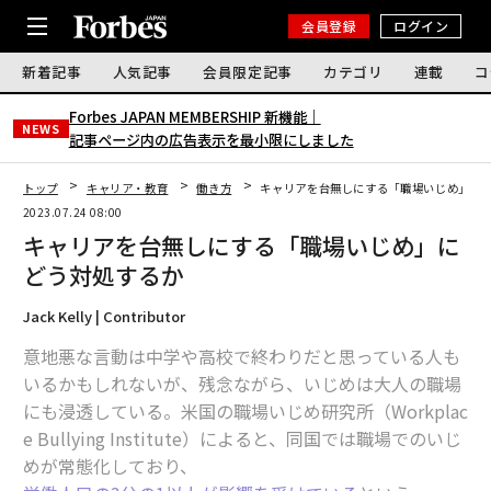
会員登録
ログイン
新着記事
人気記事
会員限定記事
カテゴリ
連載
コ
Forbes JAPAN MEMBERSHIP 新機能｜
NEWS
記事ページ内の広告表示を最小限にしました
トップ
キャリア・教育
働き方
キャリアを台無しにする「職場いじめ」に
2023.07.24 08:00
キャリアを台無しにする「職場いじめ」に
どう対処するか
Jack Kelly | Contributor
意地悪な言動は中学や高校で終わりだと思っている人も
いるかもしれないが、残念ながら、いじめは大人の職場
にも浸透している。米国の職場いじめ研究所（Workplac
e Bullying Institute）によると、同国では職場でのいじ
めが常態化しており、