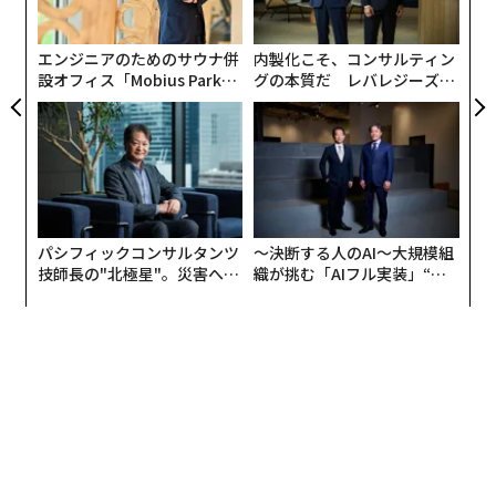
版）から引用したものだ。
ら
エンジニアのためのサウナ併
内製化こそ、コンサルティン
ちなみに、本書はワッサーマン教授が10年にわたり、1
設オフィス「Mobius Park」
グの本質だ レバレジーズが
万人近くの起業家にインタビューしてまとめたリサーチ
がオープン──タマディック
実践する、次世代ファームの
結果だ。これほど生々しい意思決定の調査をまとめた書
が健康経営を徹底する理由
全貌
籍も珍しいので、機会があればぜひ一度読んでほしい。
「富かコントロールか」というトレードオフについて、
ちょっと解説しよう。
パシフィックコンサルタンツ
〜決断する人のAI〜大規模組
技師長の"北極星"。災害への
織が挑む「AIフル実装」“使
起業家はチャンスを追い求め、企業価値を最大化しよう
無力感を乗り越え見つけた、
う”企業から“動く”企業へ【N
とする。その時にぶつかるのがリソース調達問題だ。組
防災一筋20年の答え
TTドコモビジネス×PwC】
織が拡大を志す際には必ず、人材、情報、資金といった
リソースが必要になる。
しかし、当然ながら、それはただでは手に入れることが
できない。リソースを手に入れるために引き換えとし
て、コントロールを少しずつ手放すこととなる。だから