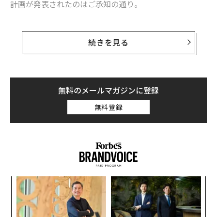
計画が発表されたのはご承知の通り。
しかし、その後も肝心の楽天モバイルの契約数は伸びる
気配がなく、これから社債の大量償還が控える中で、ど
続きを見る
うやって経営立て直しを図るのかが注目されている状態
だ。
このコラムでは具体的な楽天の課題に触れることはしな
無料のメールマガジンに登録
い。代わりにこの事例の抽象度を高め、より汎用的な、
無料登録
経営者の意思決定におけるトレードオフ構造という側面
から考えていきたいと思う。
そのトレードオフ構造とは、「富かコントロールか」と
いう問題だ。
年後
〜
この言葉は、ハーバード・ビジネススクール教授のノー
サイ
金
ム・ワッサーマンが書いた書籍『
個
「
起業家はどこで道を誤るのか
』（小川育男訳、英治出
ェ
─