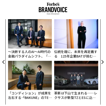
ウンテン（仮称）」（2026年3月完成予定）や、テレビ
朝日が建設中の複合型エンタテインメント施設「TOKYO
DREAM PARK」（2026年3月27日開業）、コナミグルー
るか
ア
プの次世代研究開発拠点・複合施設「コナミクリエイテ
関連記事
、く
の
ィブフロント東京ベイ」（2025年10月末開業）といっ
た
意思決定でムダに迷わないために。決めておくべき「ルール」の3点セット
〈7
た、さらなる再開発も進んでいる。
ャ
ト
経営史に残る名場面、「インテル」の意思決定とは
第2次安倍内閣の成長戦略「日本再興戦略 2016」で掲げ
リア
〜決断する人のAI〜AI時代の
伝統を礎に、未来を再定義す
られた「スポーツの成長産業化」の柱として経済産業省
UM
堀米雄斗も町田瑠唯も 契約続々、楽天のグローバルスポーツビジネス
金融パラダイムシフト、「超
る 125年企業BATが挑むス
とスポーツ庁が推進してきた「スタジアム・アリーナ改
個別化」の核心 【MUFG×ウ
モークレスな未来
革」や、来シーズンから始まるBリーグの構造改革「B.
ェルスナビ×PwC】
ジョブズもベゾスも経験した「まさか」の意思決定 避ける仕組みは？
革新」による、5000席以上かつスイートルーム等を備え
たアリーナの確保を参入条件とした最上位ディビジョン
PGAツアーとLIVゴルフの「電撃統合」から目が離せないワケ
「B.LEAGUE PREMIER（B.プレミア）」の新設などを背
景とした、全国的なアリーナ建設ラッシュの中、
タグ：
Forbes Sports
楽天
リーダー/リーダーシップ
「コンディション」が成果を
革新は下山で生まれる──レ
2024年に開業したMIXI・三井不動産の共同事業による
左右する――「BAKUNE」のTEN
クサスが新型TZとESに込め
「ららアリーナ東京ベイ」、
TIALが支える「挑戦者の明
た「DISCOVER」の哲学
DeNAと京急電鉄が共同開発計画中の「川崎新！アリー