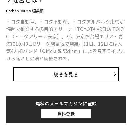
たとえば、「出世」ということを考えてみよう。
Forbes JAPAN 編集部
トヨタ自動車、トヨタ不動産、トヨタアルバルク東京が
協働で推進する多目的アリーナ「TOYOTA ARENA TOKY
人は何によって動かされるのか
次ページ ＞
大抵はこの2つ
O（トヨタアリーナ東京）」が、東京お台場エリア・青
海に10月3日Bリーグ開幕戦で開業。11日、12日には人
気4人組バンド「Official髭男dism」による音楽ライブこ
1
2
3
けら落とし公演が開催された。
文・イラスト＝荒木博行 編集＝宇藤智子
男子プロバスケットボールBリーグB1のアルバルク東京
続きを見る
のホームアリーナで、収容客数は約1万人（音楽興行時
は約8千人）。りんかい線・東京テレポート駅、ゆりか
2026年9月号発売中
もめ・青海駅から徒歩4〜5分というアクセスを誇り、初
年度は貸館を含めて稼働率ほぼ100％、150万人程度の集
無料のメールマガジンに登録
最新号の購入はこちらから
客を見込んでいる。
無料登録
周辺地域では、東京都が臨海副都心の新たなランドマー
メンバーシップに登録する
クとして整備を進める世界最大級の噴水「ODAIBAファ