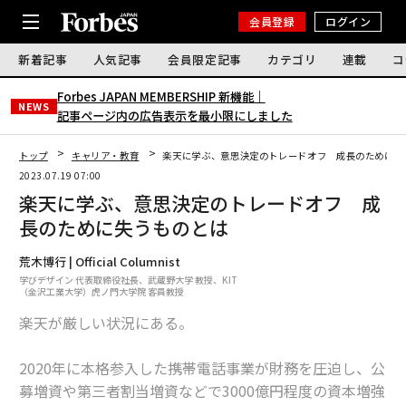
会員登録
ログイン
新着記事
人気記事
会員限定記事
カテゴリ
連載
コ
Forbes JAPAN MEMBERSHIP 新機能｜
NEWS
記事ページ内の広告表示を最小限にしました
トップ
キャリア・教育
楽天に学ぶ、意思決定のトレードオフ 成長のために失
2023.07.19 07:00
楽天に学ぶ、意思決定のトレードオフ 成
長のために失うものとは
荒木博行 | Official Columnist
学びデザイン 代表取締役社長、武蔵野大学 教授、KIT
（金沢工業大学）虎ノ門大学院 客員教授
楽天が厳しい状況にある。
2020年に本格参入した携帯電話事業が財務を圧迫し、公
募増資や第三者割当増資などで3000億円程度の資本増強