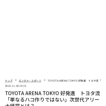
こそ、企業を成長させるために、どこまでコントロール
を失うか？という大きなトレードオフが立ち上がるの
だ。
楽天のケースはまさにこのトレードオフにおける、かな
り極限的な問いに向かい合っていると言えるだろう。携
帯電話事業の成長という富を選ぶか、それとも企業にお
けるコントロール権を維持し続けるか。うまく立ち回ら
なければ、どちらも失いかねない難易度の高いジレンマ
状態だ。
意思決定の現場では、このようにして「富か？ コントロ
ールか？」と何度も繰り返し問われることになる。
トップ
エンタメ・スポーツ
TOYOTA ARENA TOKYO 好発進 トヨタ
そしてこれは、スタートアップに限った話でもなけれ
2025.11.18 10:15
ば、組織の意思決定に限ったことでもない。個人のキャ
TOYOTA ARENA TOKYO 好発進 トヨタ流
リアにおいても、このトレードオフの問いをはらんでい
「単なるハコ作りではない」次世代アリー
る。
ナ経営とは？