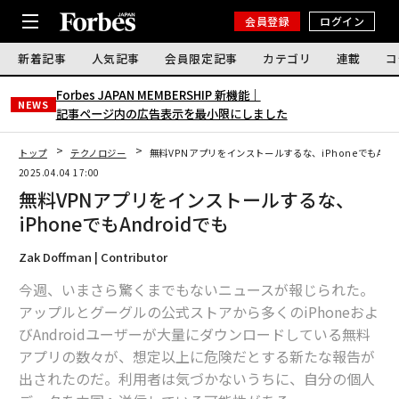
会員登録
ログイン
新着記事
人気記事
会員限定記事
カテゴリ
連載
コ
Forbes JAPAN MEMBERSHIP 新機能｜
NEWS
記事ページ内の広告表示を最小限にしました
トップ
テクノロジー
無料VPNアプリをインストールするな、iPhoneでもAndr
2025.04.04 17:00
無料VPNアプリをインストールするな、
iPhoneでもAndroidでも
Zak Doffman | Contributor
今週、いまさら驚くまでもないニュースが報じられた。
アップルとグーグルの公式ストアから多くのiPhoneおよ
びAndroidユーザーが大量にダウンロードしている無料
アプリの数々が、想定以上に危険だとする新たな報告が
出されたのだ。利用者は気づかないうちに、自分の個人