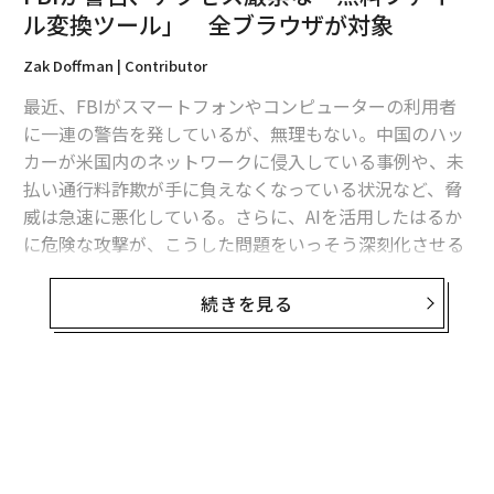
翻訳＝酒匂寛
ル変換ツール」 全ブラウザが対象
Zak Doffman | Contributor
2026年9月号発売中
最近、FBIがスマートフォンやコンピューターの利用者
に一連の警告を発しているが、無理もない。中国のハッ
最新号の購入はこちらから
カーが米国内のネットワークに侵入している事例や、未
払い通行料詐欺が手に負えなくなっている状況など、脅
威は急速に悪化している。さらに、AIを活用したはるか
メンバーシップに登録する
に危険な攻撃が、こうした問題をいっそう深刻化させる
可能性がある。
続きを見る
FBIは現在、ウェブサイト利用者に対して「無料のオン
ラインドキュメント変換ツールを悪用した
詐欺
」に注意
関連記事
するよう呼びかけている。犯罪者は「変換ツールを使っ
FBIが警告、アクセス厳禁な「無料ファイル変換ツール」 全ブラウザが対
て被害者のコンピュータにマルウェアを仕込み、ランサ
象
ムウェアなどの事件を引き起こす」という手口を用いて
いる。
流出した約「2億件」のXのユーザーデータ、自称データ愛好家が公開