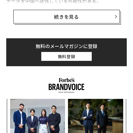
データを中国へ送信している可能性がある。
これまで無料のVPN（仮想プライベートネットワーク）
続きを見る
を利用する危険性が、たびたび指摘されてきた。数ある
アプリの中でも、VPNは特に注意深く選ぶべき分野だと
いえる。
無料のメールマガジンに登録
VPNはインターネット上の通信を直接ではなくVPNサー
無料登録
バを経由して安全に送ることで、利用者のトラフィック
を秘匿する仕組みだ。そのため、スマートフォンでやり
取りされるデータはすべて、このVPN事業者のサーバを
通過することになる。
な
術
た
ア
ア
の
た