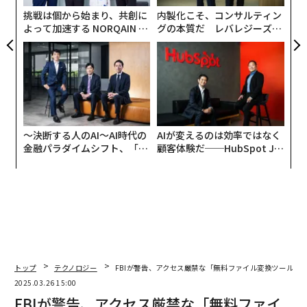
挑戦は個から始まり、共創に
内製化こそ、コンサルティン
よって加速する NORQAIN JA
グの本質だ レバレジーズが
PAN 特別座談会
実践する、次世代ファームの
全貌
〜決断する人のAI〜AI時代の
AIが変えるのは効率ではなく
金融パラダイムシフト、「超
顧客体験だ──HubSpot Ja
個別化」の核心 【MUFG×ウ
panが語る「Grow Better」
ェルスナビ×PwC】
な組織のつくり方
トップ
テクノロジー
FBIが警告、アクセス厳禁な「無料ファイル変換ツール」
2025.03.26 15:00
FBIが警告、アクセス厳禁な「無料ファイ