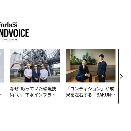
革新
─レ
Sに
R」
なぜ“眠っていた環境技
「コンディション」が成
は
術”が、下水インフラを
果を左右する――「BAKUN
ク
変えたのか──産総研×
E」のTENTIALが支える
れ
月島JFEアクアソリュー
「挑戦者の明日」
I
ションの10年