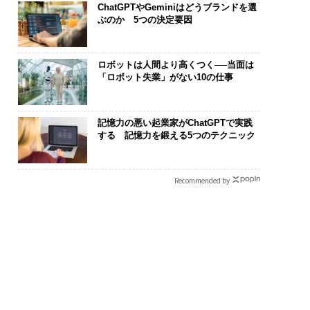
ChatGPTやGeminiはどうブランドを選
ぶのか 5つの決定要因
ロボットは人間より高くつく──当面は
「ロボット失業」がない10の仕事
記憶力の悪い起業家がChatGPTで実践
は下山で生まれる─
〜決断する人のAI〜AI時
「誠実さ」は
する 記憶力を鍛える5つのテクニック
クサスが新型TZとE
代の金融パラダイムシフ
るか──WEO
込めた「DISCOVE
ト、「超個別化」の核心
見た、くら寿
の哲学
【MUFG×ウェルスナビ
学
Recommended by
×PwC】