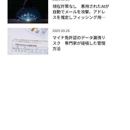
現在対策なし 悪用されたAIが
自動でメールを攻撃、アドレ
スを推定しフィッシング用の
文章を生成
2025.03.26
マイナ免許証のデータ漏洩リ
スク 専門家が提唱した管理
方法
2025.03.24
「220億円相当」の暗号資産を
たった1人から強奪か、甚大な
被害が明らかに
人気記事
2026.08.06
「1サトシも売らない」と主張のセイ
ラー、取得原価割れで約165億円のビ