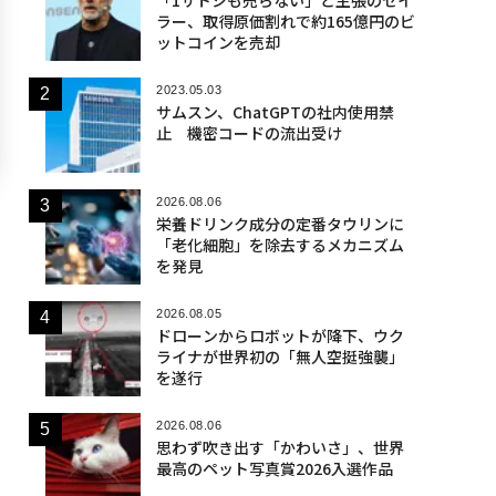
ラー、取得原価割れで約165億円のビ
ットコインを売却
2023.05.03
サムスン、ChatGPTの社内使用禁
止 機密コードの流出受け
2026.08.06
栄養ドリンク成分の定番タウリンに
「老化細胞」を除去するメカニズム
を発見
2026.08.05
ドローンからロボットが降下、ウク
ライナが世界初の「無人空挺強襲」
を遂行
2026.08.06
思わず吹き出す「かわいさ」、世界
最高のペット写真賞2026入選作品