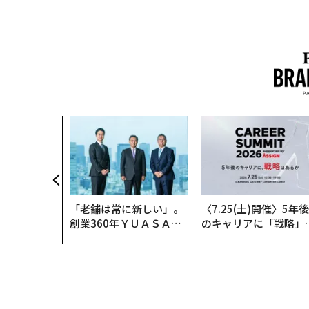
「老舗は常に新しい」。
〈7.25(土)開催〉5年後
創業360年ＹＵＡＳＡと
のキャリアに「戦略」
カクシンCEO田尻望が語
あるか。トップエグゼ
る、AIを超える人の価値
ティブのキャリアに触
る1日│CAREER SUMM
T 2026