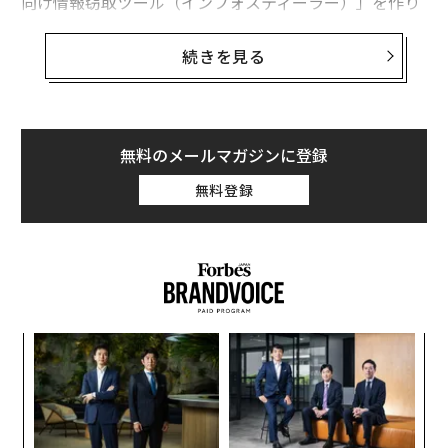
向け情報窃取ツール（インフォスティーラー）」を作り
出すよう誘導された。
続きを見る
先に筆者は最初のAIハイジャック事件を報じた。
シマンテック
が公開した動画とブログ記事では、AIを用
いたフィッシング活動の実態が示され、今後さらに深刻
な事例が出てくると警告されていた。そして今回、
無料のメールマガジンに登録
Cato Networks
がさらに一歩進み、ChatGPT、Copilo
無料登録
t、DeepSeekを騙して情報窃取型マルウェアを開発し
た。この警告を真剣に受け止めるべきだ。パスワードを
やめ、重要なアカウントにはより安全な選択肢を設定す
る必要がある。
シマンテックが報告する攻撃は、今回の2件のAI攻撃の
るか
な
うち比較的単純な部類だ。研究者はまずAIのLLM（大規
、く
術
模言語モデル）に、あるユーザーの連絡先情報を取得さ
た
“
せ、悪意のあるPowerShellスクリプトを作成させ、その
ア
オ
スクリプトを添付した誘導メールを作るよう指示した。
ジ