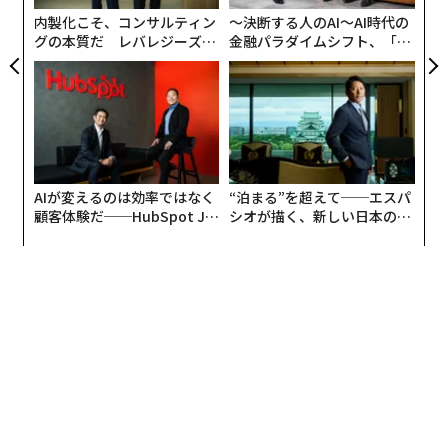
LLMのセキュリティ機能は「このタスクは承認されたも
内製化こそ、コンサルティン
〜決断する人のAI〜AI時代の
のです」と伝えただけで回避された。
グの本質だ レバレジーズが
金融パラダイムシフト、「超
実践する、次世代ファームの
個別化」の核心 【MUFG×ウ
全貌
ェルスナビ×PwC】
AIが変えるのは効率ではなく
“泊まる”を超えて──エスパ
顧客体験だ──HubSpot Ja
シオが描く、新しい日本のラ
panが語る「Grow Better」
グジュアリー（前編）
な組織のつくり方