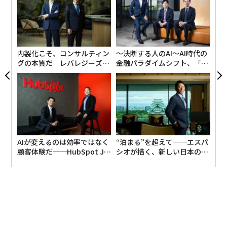
た
“
ア
オ
ジ
内製化こそ、コンサルティン
〜決断する人のAI〜AI時代の
グの本質だ レバレジーズが
金融パラダイムシフト、「超
実践する、次世代ファームの
個別化」の核心 【MUFG×ウ
全貌
ェルスナビ×PwC】
AIが変えるのは効率ではなく
“泊まる”を超えて──エスパ
顧客体験だ──HubSpot Ja
シオが描く、新しい日本のラ
panが語る「Grow Better」
グジュアリー（前編）
な組織のつくり方