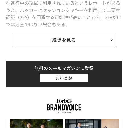
在進行中の攻撃に利用されているというレポートがある
うえ、ハッカーはセッションクッキーを利用して二要素
認証（2FA）を回避する可能性が高いことから、2FAだけ
では万全ではない場合もある。
こうした脅威が深刻化する中、「Atlantis AIO」と呼ば
続きを見る
れる自動ハッキングマシンが、数百万件もの盗まれたパ
スワードを使ってメール、VPN、ストリーミングサービ
ス、さらにはフードデリバリーのアカウントなどを次々
と突破しているとのレポートが出された。つまり、今す
無料のメールマガジンに登録
ぐパスワードの使用はやめるべきなのだ。
無料登録
数百万件の盗まれたパスワードを利用する自動
ハッキングマシン「Atlantis AIO」
流出や盗難された認証情報を大量に試す攻撃手法である
「クレデンシャルスタッフィング」は新しい手口ではな
い。しかしながら、これは非常に危険な攻撃方法で、ま
るか
な
すますその脅威が増大している。
、く
術