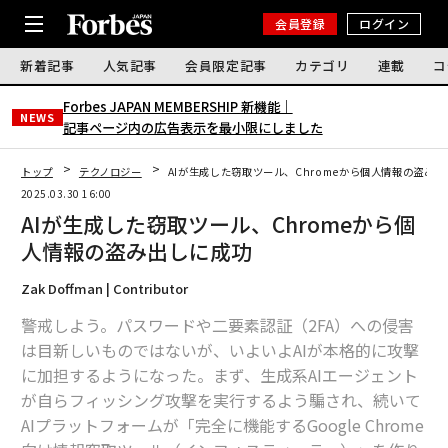
会員登録
ログイン
新着記事
人気記事
会員限定記事
カテゴリ
連載
コ
Forbes JAPAN MEMBERSHIP 新機能｜
NEWS
記事ページ内の広告表示を最小限にしました
トップ
テクノロジー
AIが生成した窃取ツール、Chromeから個人情報の盗み
2025.03.30 16:00
AIが生成した窃取ツール、Chromeから個
人情報の盗み出しに成功
Zak Doffman | Contributor
警戒しよう。パスワードや二要素認証（2FA）への侵害
は目新しいものではないが、いよいよAIが本格的に攻撃
に加担するようになった。まず、生成系AIエージェント
が自らフィッシング攻撃を実行するよう騙され、続いて
AIプラットフォームが「完全に機能するGoogle Chrome