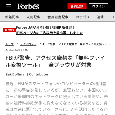
会員登録
ログイン
新着記事
人気記事
会員限定記事
カテゴリ
連載
コ
Forbes JAPAN MEMBERSHIP 新機能｜
NEWS
記事ページ内の広告表示を最小限にしました
トップ
テクノロジー
FBIが警告、アクセス厳禁な「無料ファイル変換ツール」
2025.03.26 15:00
FBIが警告、アクセス厳禁な「無料ファイ
ル変換ツール」 全ブラウザが対象
Zak Doffman | Contributor
最近、FBIがスマートフォンやコンピューターの利用者
に一連の警告を発しているが、無理もない。中国のハッ
カーが米国内のネットワークに侵入している事例や、未
払い通行料詐欺が手に負えなくなっている状況など、脅
威は急速に悪化している。さらに、AIを活用したはるか