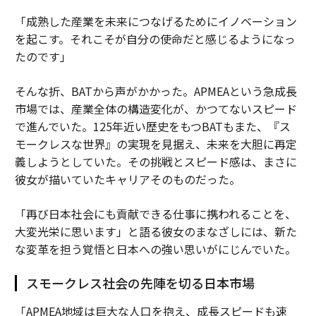
「成熟した産業を未来につなげるためにイノベーション
を起こす。それこそが自分の使命だと感じるようになっ
たのです」
そんな折、BATから声がかかった。APMEAという急成長
市場では、産業全体の構造変化が、かつてないスピード
で進んでいた。125年近い歴史をもつBATもまた、『ス
モークレスな世界』の実現を見据え、未来を大胆に再定
義しようとしていた。その挑戦とスピード感は、まさに
彼女が描いていたキャリアそのものだった。
「再び日本社会にも貢献できる仕事に携われることを、
大変光栄に思います」と語る彼女のまなざしには、新た
な変革を担う覚悟と日本への強い思いがにじんでいた。
スモークレス社会の先陣を切る日本市場
「APMEA地域は巨大な人口を抱え、成長スピードも速