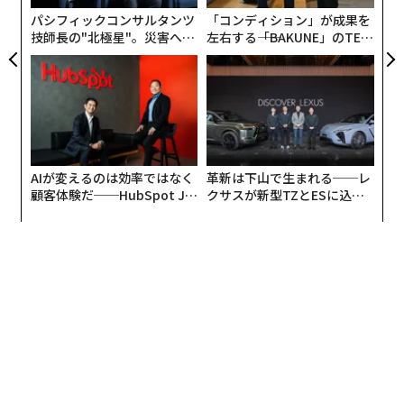
由
パシフィックコンサルタンツ
「コンディション」が成果を
技師長の"北極星"。災害への
左右する――「BAKUNE」のTEN
無力感を乗り越え見つけた、
TIALが支える「挑戦者の明
防災一筋20年の答え
日」
AIが変えるのは効率ではなく
革新は下山で生まれる──レ
顧客体験だ──HubSpot Ja
クサスが新型TZとESに込め
panが語る「Grow Better」
た「DISCOVER」の哲学
な組織のつくり方