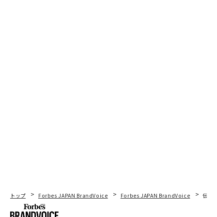
トップ
Forbes JAPAN BrandVoice
Forbes JAPAN BrandVoice
伝統