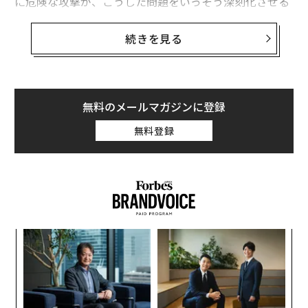
に危険な攻撃が、こうした問題をいっそう深刻化させる
可能性がある。
続きを見る
FBIは現在、ウェブサイト利用者に対して「無料のオン
ラインドキュメント変換ツールを悪用した
詐欺
」に注意
するよう呼びかけている。犯罪者は「変換ツールを使っ
て被害者のコンピュータにマルウェアを仕込み、ランサ
無料のメールマガジンに登録
ムウェアなどの事件を引き起こす」という手口を用いて
無料登録
いる。
FBIはこの脅威が継続中であり、被害が拡大しているこ
とを認めている。サイバーセキュリティ系メディアの
Bleeping Computer
は「FBIの警告は真実で、偽のファ
イル変換ツールが実際にマルウェアを仕込んでいる」と
義す
“
報じている。
むス
シ
グ
ナ併
ア
k」
の
ック
た