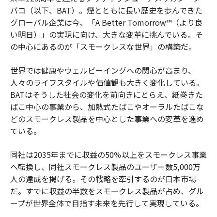
バコ（以下、BAT）。煙とともに長い歴史を歩んできた
グローバル企業は今、「A Better Tomorrow™（より良
い明日）」の実現に向け、大きな変革に挑んでいる。そ
の中心にあるのが「スモークレスな世界」の構築だ。
世界では健康やウェルビーイングへの関心が高まり、
人々のライフスタイルや価値観も大きく変化している。
BATはそうした社会の変化を前向きにとらえ、紙巻きた
ばこ中心の事業から、加熱式たばこやオーラルたばこな
どのスモークレス製品を中心とした事業への変革を進め
ている。
同社は2035年までに収益の50％以上をスモークレス事業
へ転換し、同社スモークレス製品のユーザー数5,000万
人の達成を掲げる。その戦略を牽引するのが日本市場
だ。すでに収益の半数をスモークレス製品が占め、グル
ープが世界全体で目指す未来を先行して実現している。