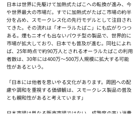
日本は世界に先駆けて加熱式たばこへの転換が進み、今
や世界最大の市場だ。すでに加熱式がたばこ市場の約半
分を占め、スモークレス化の先行モデルとして注目され
てきた。その流れは「オーラルたばこ」にも広がりつつ
ある。煙もニオイも出ないパウチ型の製品で、世界的に
市場が拡大しており、日本でも普及が進む。同社によれ
ば、25年時点で約90万人とされるオーラルたばこの利用
者数は、30年には400万～500万人規模に拡大する可能
性があるという。
「日本には他者を思いやる文化があります。周囲への配
慮や調和を重視する価値観は、スモークレス製品の普及
とも親和性があると考えています」
日本市場は単なる販売市場ではない。成熟度の高い消費
者の期待水準が企業に絶え間ない進化を促している。細
部へのこだわりや品質への妥協のない姿勢が、新しい製
品やサービスを磨き上げる場となっている。そこで培わ