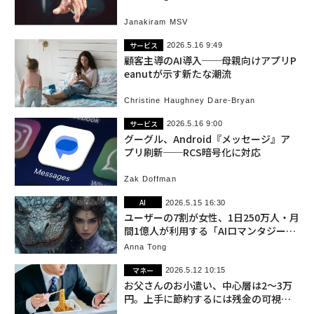
の再編が始まる
Janakiram MSV
サービス
2026.5.16 9:49
顧客主導のAI導入──母親向けアプリP
eanutが示す新たな潮流
Christine Haughney Dare-Bryan
サービス
2026.5.16 9:00
グーグル、Android『メッセージ』ア
プリ刷新──RCS暗号化に対応
Zak Doffman
AI
2026.5.15 16:30
ユーザーの7割が女性、1日250万人・月
間1億人が利用する「AIロマンタジー」
サイト
Anna Tong
マネー
2026.5.12 10:15
お父さんのお小遣い、中心層は2〜3万
円。上手に節約するには残金の可視化
を