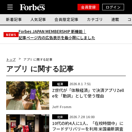
会員登録
ログイン
新着記事
人気記事
会員限定記事
カテゴリ
連載
コ
Forbes JAPAN MEMBERSHIP 新機能｜
NEWS
記事ページ内の広告表示を最小限にしました
トップ
アプリ に関する記事
アプリ に関する記事
経済
2026.8.1 7:51
Z世代が「体験経済」で決済アプリZell
eを「動詞」として使う理由
Jeff Fromm
北米
2026.7.28 16:00
10代の約4人に1人、「在校時間中」に
フードデリバリーを利用 米国最新調査