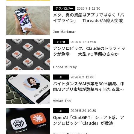
テクノロジー
2026.7.1 11:30
メタ、真の資産はアプリではなく「パ
イプライン」 Threadsが5億人突破
Jon Markman
その他
2026.6.12 17:00
アンソロピック、Claudeのトラフィッ
クが急増──大型IPO準備のさなか
Conor Murray
AI
2026.6.2 13:00
バイトダンスがAI事業を30％削減、中
国AIアプリ市場が数撃ちゃ当たる戦略
を放棄した理由
Vivian Toh
AI
2026.5.29 10:30
OpenAI「ChatGPT」シェア下落、ア
ンソロピック「Claude」が猛追