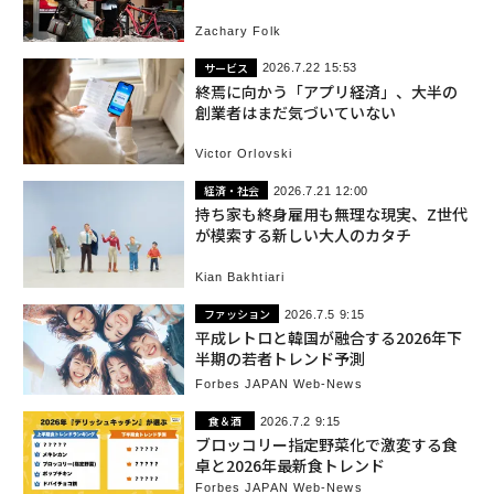
Zachary Folk
サービス
2026.7.22 15:53
終焉に向かう「アプリ経済」、大半の
創業者はまだ気づいていない
Victor Orlovski
経済・社会
2026.7.21 12:00
持ち家も終身雇用も無理な現実、Z世代
が模索する新しい大人のカタチ
Kian Bakhtiari
ファッション
2026.7.5 9:15
平成レトロと韓国が融合する2026年下
半期の若者トレンド予測
Forbes JAPAN Web-News
食＆酒
2026.7.2 9:15
ブロッコリー指定野菜化で激変する食
卓と2026年最新食トレンド
Forbes JAPAN Web-News