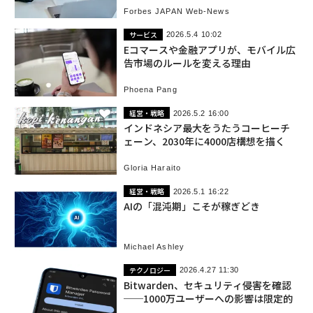
Forbes JAPAN Web-News
サービス
2026.5.4 10:02
Eコマースや金融アプリが、モバイル広
告市場のルールを変える理由
Phoena Pang
経営・戦略
2026.5.2 16:00
インドネシア最大をうたうコーヒーチ
ェーン、2030年に4000店構想を描く
Gloria Haraito
経営・戦略
2026.5.1 16:22
AIの「混沌期」こそが稼ぎどき
Michael Ashley
テクノロジー
2026.4.27 11:30
Bitwarden、セキュリティ侵害を確認
──1000万ユーザーへの影響は限定的